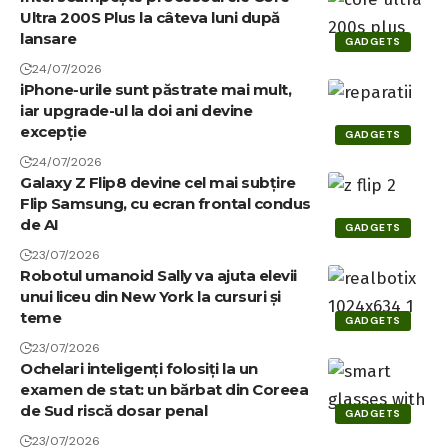
Ultra 200S Plus la câteva luni după
lansare
GADGETS
24/07/2026
iPhone-urile sunt păstrate mai mult,
iar upgrade-ul la doi ani devine
excepție
GADGETS
24/07/2026
Galaxy Z Flip8 devine cel mai subțire
Flip Samsung, cu ecran frontal condus
de AI
GADGETS
23/07/2026
Robotul umanoid Sally va ajuta elevii
unui liceu din New York la cursuri și
teme
GADGETS
23/07/2026
Ochelari inteligenți folosiți la un
examen de stat: un bărbat din Coreea
de Sud riscă dosar penal
GADGETS
23/07/2026