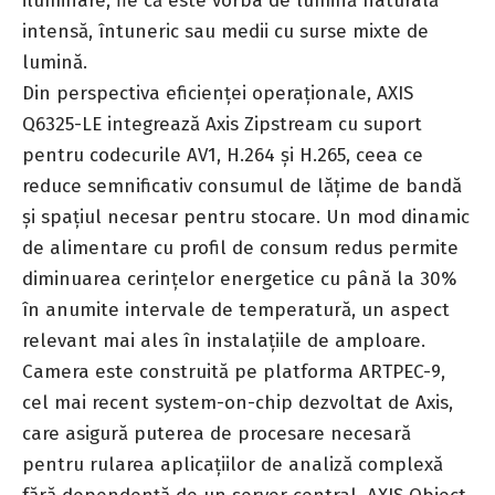
iluminare, fie că este vorba de lumină naturală
intensă, întuneric sau medii cu surse mixte de
lumină.
Din perspectiva eficienței operaționale, AXIS
Q6325-LE integrează Axis Zipstream cu suport
pentru codecurile AV1, H.264 și H.265, ceea ce
reduce semnificativ consumul de lățime de bandă
și spațiul necesar pentru stocare. Un mod dinamic
de alimentare cu profil de consum redus permite
diminuarea cerințelor energetice cu până la 30%
în anumite intervale de temperatură, un aspect
relevant mai ales în instalațiile de amploare.
Camera este construită pe platforma ARTPEC-9,
cel mai recent system-on-chip dezvoltat de Axis,
care asigură puterea de procesare necesară
pentru rularea aplicațiilor de analiză complexă