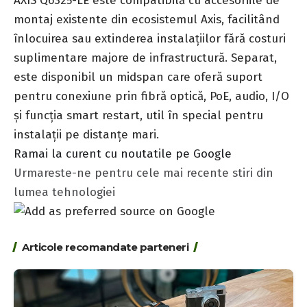
AXIS Q6325-LE este compatibilă cu accesoriile de
montaj existente din ecosistemul Axis, facilitând
înlocuirea sau extinderea instalațiilor fără costuri
suplimentare majore de infrastructură. Separat,
este disponibil un midspan care oferă suport
pentru conexiune prin fibră optică, PoE, audio, I/O
și funcția smart restart, util în special pentru
instalații pe distanțe mari.
Ramai la curent cu noutatile pe Google
Urmareste-ne pentru cele mai recente stiri din
lumea tehnologiei
Articole recomandate parteneri