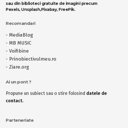
sau din biblioteci gratuite de imagini precum
Pexels
,
Unsplash
,
Pixabay
,
FreePik
.
Recomandari
-
MediaBlog
-
MB MUSIC
-
Voifibine
-
Prinobiectivulmeu.ro
-
Ziare.org
Ai un pont ?
Propune un subiect sau o stire folosind
datele de
contact.
Parteneriate