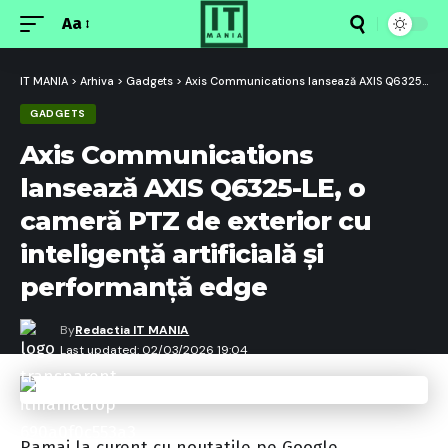
Aa
Font
Resizer
IT MANIA
>
Arhiva
>
Gadgets
>
Axis Communications lansează AXIS Q6325-LE, o cameră PTZ de exterior cu inteligență artificială și performanță edge
GADGETS
Axis Communications
lansează AXIS Q6325-LE, o
cameră PTZ de exterior cu
inteligență artificială și
performanță edge
By
Redactia IT MANIA
Last updated: 02/03/2026 19:04
Ramai la curent cu noutatile pe Google