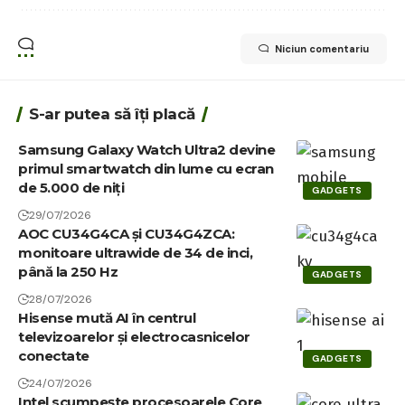
Niciun comentariu
S-ar putea să îți placă
Samsung Galaxy Watch Ultra2 devine
primul smartwatch din lume cu ecran
de 5.000 de niți
GADGETS
29/07/2026
AOC CU34G4CA și CU34G4ZCA:
monitoare ultrawide de 34 de inci,
până la 250 Hz
GADGETS
28/07/2026
Hisense mută AI în centrul
televizoarelor și electrocasnicelor
conectate
GADGETS
24/07/2026
Intel scumpește procesoarele Core