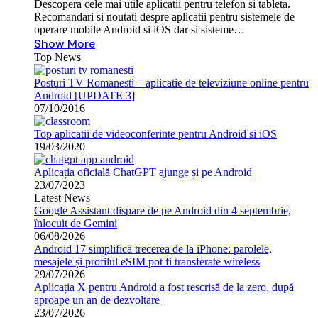
Descopera cele mai utile aplicatii pentru telefon si tableta.
Recomandari si noutati despre aplicatii pentru sistemele de
operare mobile Android si iOS dar si sisteme…
Show More
Top News
Posturi TV Romanesti – aplicatie de televiziune online pentru
Android [UPDATE 3]
07/10/2016
Top aplicatii de videoconferinte pentru Android si iOS
19/03/2020
Aplicația oficială ChatGPT ajunge și pe Android
23/07/2023
Latest News
Google Assistant dispare de pe Android din 4 septembrie,
înlocuit de Gemini
06/08/2026
Android 17 simplifică trecerea de la iPhone: parolele,
mesajele și profilul eSIM pot fi transferate wireless
29/07/2026
Aplicația X pentru Android a fost rescrisă de la zero, după
aproape un an de dezvoltare
23/07/2026