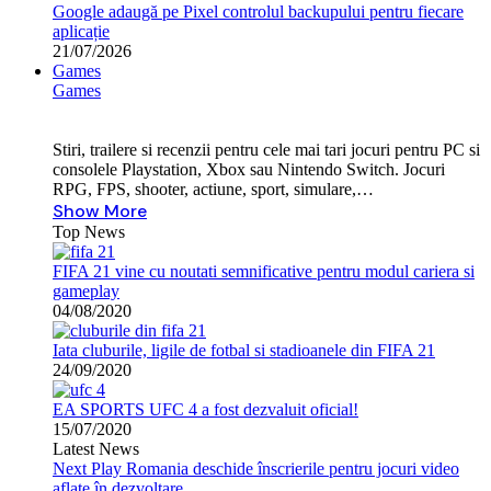
Google adaugă pe Pixel controlul backupului pentru fiecare
aplicație
21/07/2026
Games
Games
Stiri, trailere si recenzii pentru cele mai tari jocuri pentru PC si
consolele Playstation, Xbox sau Nintendo Switch. Jocuri
RPG, FPS, shooter, actiune, sport, simulare,…
Show More
Top News
FIFA 21 vine cu noutati semnificative pentru modul cariera si
gameplay
04/08/2020
Iata cluburile, ligile de fotbal si stadioanele din FIFA 21
24/09/2020
EA SPORTS UFC 4 a fost dezvaluit oficial!
15/07/2020
Latest News
Next Play Romania deschide înscrierile pentru jocuri video
aflate în dezvoltare