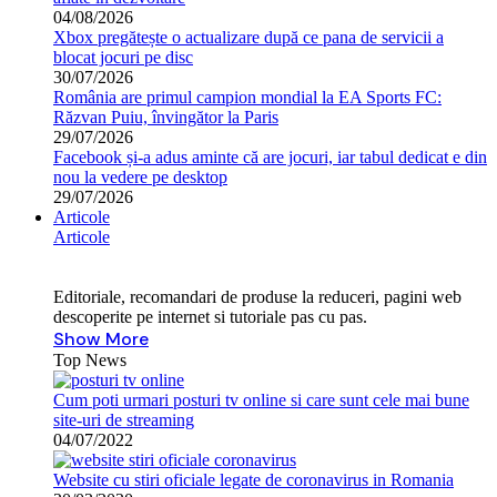
04/08/2026
Xbox pregătește o actualizare după ce pana de servicii a
blocat jocuri pe disc
30/07/2026
România are primul campion mondial la EA Sports FC:
Răzvan Puiu, învingător la Paris
29/07/2026
Facebook și-a adus aminte că are jocuri, iar tabul dedicat e din
nou la vedere pe desktop
29/07/2026
Articole
Articole
Editoriale, recomandari de produse la reduceri, pagini web
descoperite pe internet si tutoriale pas cu pas.
Show More
Top News
Cum poti urmari posturi tv online si care sunt cele mai bune
site-uri de streaming
04/07/2022
Website cu stiri oficiale legate de coronavirus in Romania