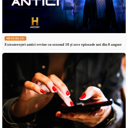
MEDIABLOG
Extratereștri antici revine cu sezonul 18 și zece episoade noi din 8 august