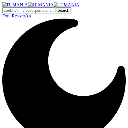
Font Resizer
Aa