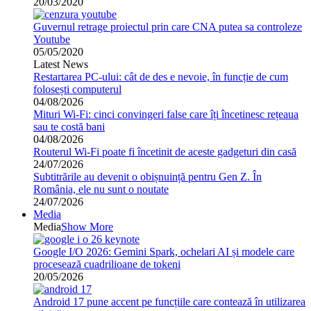
20/03/2020
Guvernul retrage proiectul prin care CNA putea sa controleze
Youtube
05/05/2020
Latest News
Restartarea PC-ului: cât de des e nevoie, în funcție de cum
folosești computerul
04/08/2026
Mituri Wi-Fi: cinci convingeri false care îți încetinesc rețeaua
sau te costă bani
04/08/2026
Routerul Wi-Fi poate fi încetinit de aceste gadgeturi din casă
24/07/2026
Subtitrările au devenit o obișnuință pentru Gen Z. În
România, ele nu sunt o noutate
24/07/2026
Media
Media
Show More
Google I/O 2026: Gemini Spark, ochelari AI și modele care
procesează cuadrilioane de tokeni
20/05/2026
Android 17 pune accent pe funcțiile care contează în utilizarea