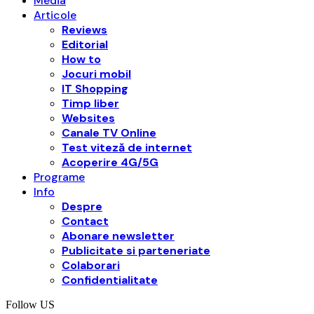
Media
Articole
Reviews
Editorial
How to
Jocuri mobil
IT Shopping
Timp liber
Websites
Canale TV Online
Test viteză de internet
Acoperire 4G/5G
Programe
Info
Despre
Contact
Abonare newsletter
Publicitate si parteneriate
Colaborari
Confidentialitate
Follow US