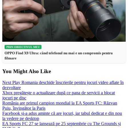
PRIN OBIECTIVUL MEU
OPPO Find X9 Ultra: când telefonul nu mai e un compromis pentru
filmare
You Might Also Like
Next Play Romania deschide înscrierile pentru jocuri video aflate în
dezvoltare
Xbox pregătește o actualizare după ce pana de servicii a blocat
jocuri pe disc
România are primul campion mondial la EA Sports FC: Răzvan
Puiu, învingător la Paris
Facebook și-a adus aminte că are jocuri, iar tabul dedicat e din nou
la vedere pe desktop
EA Sports FC 27 se lansează pe 25 septembrie cu The Grounds și