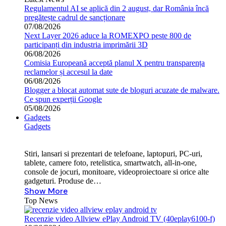
Regulamentul AI se aplică din 2 august, dar România încă
pregătește cadrul de sancționare
07/08/2026
Next Layer 2026 aduce la ROMEXPO peste 800 de
participanți din industria imprimării 3D
06/08/2026
Comisia Europeană acceptă planul X pentru transparența
reclamelor și accesul la date
06/08/2026
Blogger a blocat automat sute de bloguri acuzate de malware.
Ce spun experții Google
05/08/2026
Gadgets
Gadgets
Stiri, lansari si prezentari de telefoane, laptopuri, PC-uri,
tablete, camere foto, retelistica, smartwatch, all-in-one,
console de jocuri, monitoare, videoproiectoare si orice alte
gadgeturi. Produse de…
Show More
Top News
Recenzie video Allview ePlay Android TV (40eplay6100-f)