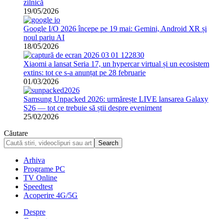
zilnică
19/05/2026
Google I/O 2026 începe pe 19 mai: Gemini, Android XR și
noul pariu AI
18/05/2026
Xiaomi a lansat Seria 17, un hypercar virtual și un ecosistem
extins: tot ce s-a anunțat pe 28 februarie
01/03/2026
Samsung Unpacked 2026: urmărește LIVE lansarea Galaxy
S26 — tot ce trebuie să știi despre eveniment
25/02/2026
Căutare
Arhiva
Programe PC
TV Online
Speedtest
Acoperire 4G/5G
Despre