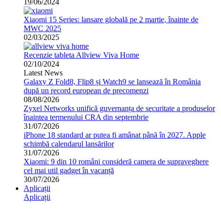
19/06/2024
Xiaomi 15 Series: lansare globală pe 2 martie, înainte de
MWC 2025
02/03/2025
Recenzie tableta Allview Viva Home
02/10/2024
Latest News
Galaxy Z Fold8, Flip8 și Watch9 se lansează în România
după un record european de precomenzi
08/08/2026
Zyxel Networks unifică guvernanța de securitate a produselor
înaintea termenului CRA din septembrie
31/07/2026
iPhone 18 standard ar putea fi amânat până în 2027. Apple
schimbă calendarul lansărilor
31/07/2026
Xiaomi: 9 din 10 români consideră camera de supraveghere
cel mai util gadget în vacanță
30/07/2026
Aplicații
Aplicații