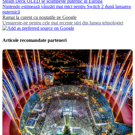
Steam Deck OLED se scumpește puternic în Europa
Nintendo estimează vânzări mai mici pentru Switch 2 după lansarea
puternică
Ramai la curent cu noutatile pe Google
Urmareste-ne pentru cele mai recente stiri din lumea tehnologiei
Articole recomandate parteneri