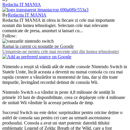
Redactia IT MANIA
By
Redactia IT MANIA
Redactia IT MANIA iti ofera in fiecare zi cele mai importante
noutati din lumea tehnologiei. Selectam cele mai relevante
comunicate de presa, anunturi si lansari cu...
Follow:
Ramai la curent cu noutatile pe Google
Urmareste-ne pentru cele mai recente stiri din lumea tehnologiei
Nintendo a reușit să vândă atât de multe console Nintendo Switch in
Statele Unite, încât aceasta a devenit nu numai consola cu cea mai
rapida crestere a vânzărilor in momentul de fata, dar și din toate
timpurile, învingând recordul detinut de consola Wii.
Nintendo Switch s-a vândut in peste 4,8 milioane de unități în
primele 10 luni de disponibilitate, ceea ce depășește cele 4 milioane
de unitati Wii vândute în aceeași perioada de timp.
Succesul Switch nu este deloc surprinzător pentru oricine deține o
astfel de consola sau pentru cei care au urmarit ascensiunea
produsului. Consola a avut un start puternic datorită titlului
emblematic Legend of Zelda: Breath of the Wild, care a fost