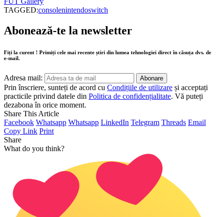
FUT Gallery
TAGGED:
console
nintendo
switch
Abonează-te la newsletter
Fiți la curent ! Primiți cele mai recente știri din lumea tehnologiei direct în căsuța dvs. de
e-mail.
Adresa mail:
Prin înscriere, sunteți de acord cu
Condițiile de utilizare
și acceptați
practicile privind datele din
Politica de confidențialitate
. Vă puteți
dezabona în orice moment.
Share This Article
Facebook
Whatsapp
Whatsapp
LinkedIn
Telegram
Threads
Email
Copy Link
Print
Share
What do you think?