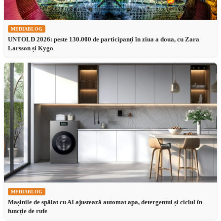
MEDIABLOG
UNTOLD 2026: peste 130.000 de participanți în ziua a doua, cu Zara
Larsson și Kygo
MEDIABLOG
Mașinile de spălat cu AI ajustează automat apa, detergentul și ciclul în
funcție de rufe