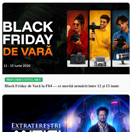
PRIN OBIECTIVUL MEU
Black Friday de Vară la F64 — ce merită urmărit între 12 și 15 iunie