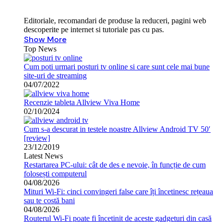
Editoriale, recomandari de produse la reduceri, pagini web
descoperite pe internet si tutoriale pas cu pas.
Show More
Top News
Cum poti urmari posturi tv online si care sunt cele mai bune
site-uri de streaming
04/07/2022
Recenzie tableta Allview Viva Home
02/10/2024
Cum s-a descurat in testele noastre Allview Android TV 50′
[review]
23/12/2019
Latest News
Restartarea PC-ului: cât de des e nevoie, în funcție de cum
folosești computerul
04/08/2026
Mituri Wi-Fi: cinci convingeri false care îți încetinesc rețeaua
sau te costă bani
04/08/2026
Routerul Wi-Fi poate fi încetinit de aceste gadgeturi din casă