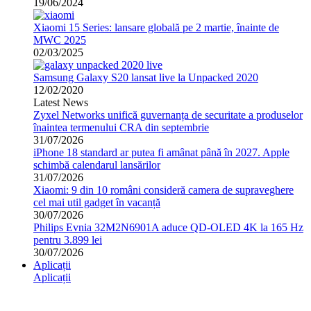
19/06/2024
Xiaomi 15 Series: lansare globală pe 2 martie, înainte de
MWC 2025
02/03/2025
Samsung Galaxy S20 lansat live la Unpacked 2020
12/02/2020
Latest News
Zyxel Networks unifică guvernanța de securitate a produselor
înaintea termenului CRA din septembrie
31/07/2026
iPhone 18 standard ar putea fi amânat până în 2027. Apple
schimbă calendarul lansărilor
31/07/2026
Xiaomi: 9 din 10 români consideră camera de supraveghere
cel mai util gadget în vacanță
30/07/2026
Philips Evnia 32M2N6901A aduce QD-OLED 4K la 165 Hz
pentru 3.899 lei
30/07/2026
Aplicații
Aplicații