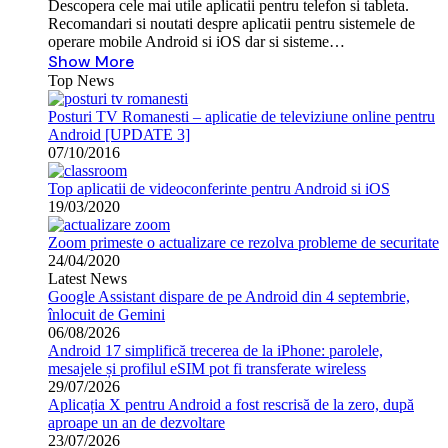
Descopera cele mai utile aplicatii pentru telefon si tableta.
Recomandari si noutati despre aplicatii pentru sistemele de
operare mobile Android si iOS dar si sisteme…
Show More
Top News
Posturi TV Romanesti – aplicatie de televiziune online pentru
Android [UPDATE 3]
07/10/2016
Top aplicatii de videoconferinte pentru Android si iOS
19/03/2020
Zoom primeste o actualizare ce rezolva probleme de securitate
24/04/2020
Latest News
Google Assistant dispare de pe Android din 4 septembrie,
înlocuit de Gemini
06/08/2026
Android 17 simplifică trecerea de la iPhone: parolele,
mesajele și profilul eSIM pot fi transferate wireless
29/07/2026
Aplicația X pentru Android a fost rescrisă de la zero, după
aproape un an de dezvoltare
23/07/2026