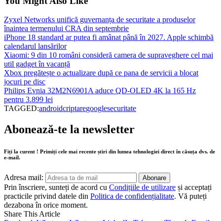
You Might Also Like
Zyxel Networks unifică guvernanța de securitate a produselor
înaintea termenului CRA din septembrie
iPhone 18 standard ar putea fi amânat până în 2027. Apple schimbă
calendarul lansărilor
Xiaomi: 9 din 10 români consideră camera de supraveghere cel mai
util gadget în vacanță
Xbox pregătește o actualizare după ce pana de servicii a blocat
jocuri pe disc
Philips Evnia 32M2N6901A aduce QD-OLED 4K la 165 Hz
pentru 3.899 lei
TAGGED:
android
criptare
google
securitate
Abonează-te la newsletter
Fiți la curent ! Primiți cele mai recente știri din lumea tehnologiei direct în căsuța dvs. de
e-mail.
Adresa mail:
Prin înscriere, sunteți de acord cu
Condițiile de utilizare
și acceptați
practicile privind datele din
Politica de confidențialitate
. Vă puteți
dezabona în orice moment.
Share This Article