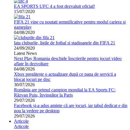
EA SPORTS UFC 4 a fost dezvaluit oficial!
15/07/2020
FIFA 21 vine cu noutati semnificative pentru modul cariera si
gameplay
04/08/2020
Iata cluburile, ligile de fotbal si stadioanele din FIFA 21
24/09/2020
Latest News
Next Play Romania deschide înscrierile pentru jocuri video
aflate în dezvoltare
04/08/2026
Xbox pregătește o actualizare după ce pana de servicii a
blocat jocuri pe disc
30/07/2026
România are primul campion mondial la EA Sports FC:
Răzvan Puiu, învingător la Paris
29/07/2026
Facebook și-a adus aminte că are jocuri, iar tabul dedicat e din
nou la vedere pe desktop
29/07/2026
Articole
Articole