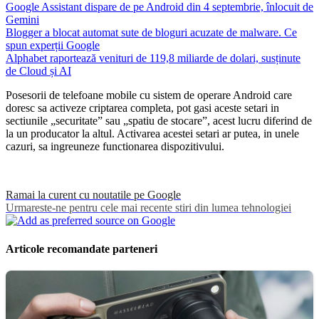
Google Assistant dispare de pe Android din 4 septembrie, înlocuit de
Gemini
Blogger a blocat automat sute de bloguri acuzate de malware. Ce
spun experții Google
Alphabet raportează venituri de 119,8 miliarde de dolari, susținute
de Cloud și AI
Posesorii de telefoane mobile cu sistem de operare Android care
doresc sa activeze criptarea completa, pot gasi aceste setari in
sectiunile „securitate” sau „spatiu de stocare”, acest lucru diferind de
la un producator la altul. Activarea acestei setari ar putea, in unele
cazuri, sa ingreuneze functionarea dispozitivului.
Ramai la curent cu noutatile pe Google
Urmareste-ne pentru cele mai recente stiri din lumea tehnologiei
Articole recomandate parteneri