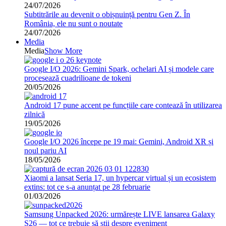
24/07/2026
Subtitrările au devenit o obișnuință pentru Gen Z. În
România, ele nu sunt o noutate
24/07/2026
Media
Media
Show More
Google I/O 2026: Gemini Spark, ochelari AI și modele care
procesează cuadrilioane de tokeni
20/05/2026
Android 17 pune accent pe funcțiile care contează în utilizarea
zilnică
19/05/2026
Google I/O 2026 începe pe 19 mai: Gemini, Android XR și
noul pariu AI
18/05/2026
Xiaomi a lansat Seria 17, un hypercar virtual și un ecosistem
extins: tot ce s-a anunțat pe 28 februarie
01/03/2026
Samsung Unpacked 2026: urmărește LIVE lansarea Galaxy
S26 — tot ce trebuie să știi despre eveniment