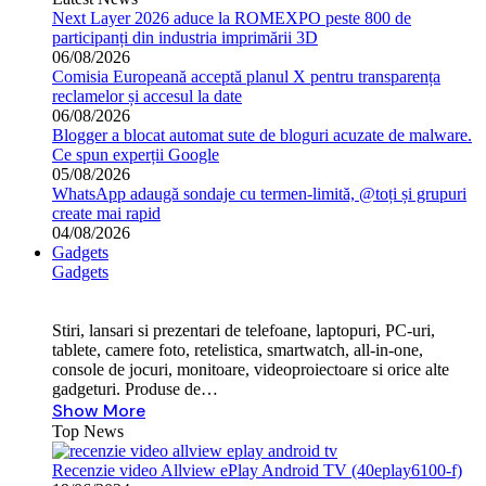
Next Layer 2026 aduce la ROMEXPO peste 800 de
participanți din industria imprimării 3D
06/08/2026
Comisia Europeană acceptă planul X pentru transparența
reclamelor și accesul la date
06/08/2026
Blogger a blocat automat sute de bloguri acuzate de malware.
Ce spun experții Google
05/08/2026
WhatsApp adaugă sondaje cu termen-limită, @toți și grupuri
create mai rapid
04/08/2026
Gadgets
Gadgets
Stiri, lansari si prezentari de telefoane, laptopuri, PC-uri,
tablete, camere foto, retelistica, smartwatch, all-in-one,
console de jocuri, monitoare, videoproiectoare si orice alte
gadgeturi. Produse de…
Show More
Top News
Recenzie video Allview ePlay Android TV (40eplay6100-f)