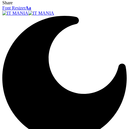
Share
Font Resizer
Aa