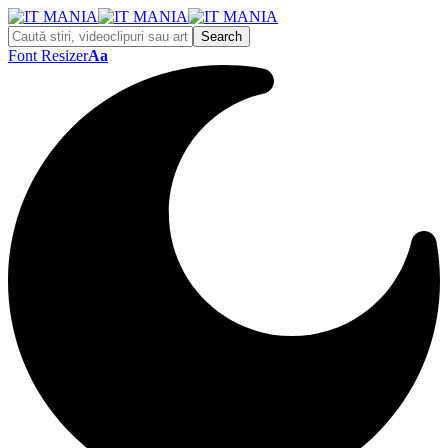
Font Resizer
Aa