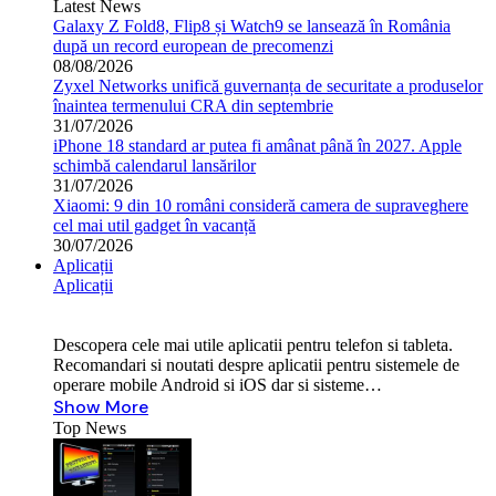
Latest News
Galaxy Z Fold8, Flip8 și Watch9 se lansează în România
după un record european de precomenzi
08/08/2026
Zyxel Networks unifică guvernanța de securitate a produselor
înaintea termenului CRA din septembrie
31/07/2026
iPhone 18 standard ar putea fi amânat până în 2027. Apple
schimbă calendarul lansărilor
31/07/2026
Xiaomi: 9 din 10 români consideră camera de supraveghere
cel mai util gadget în vacanță
30/07/2026
Aplicații
Aplicații
Descopera cele mai utile aplicatii pentru telefon si tableta.
Recomandari si noutati despre aplicatii pentru sistemele de
operare mobile Android si iOS dar si sisteme…
Show More
Top News