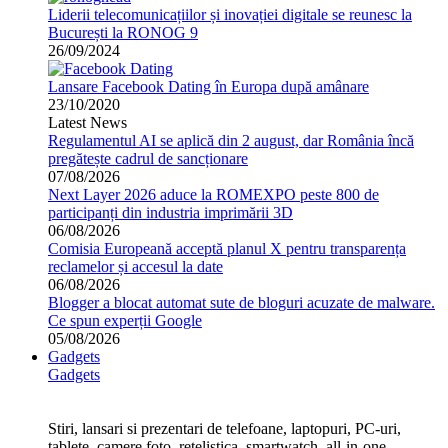
Liderii telecomunicațiilor și inovației digitale se reunesc la
București la RONOG 9
26/09/2024
Lansare Facebook Dating în Europa după amânare
23/10/2020
Latest News
Regulamentul AI se aplică din 2 august, dar România încă
pregătește cadrul de sancționare
07/08/2026
Next Layer 2026 aduce la ROMEXPO peste 800 de
participanți din industria imprimării 3D
06/08/2026
Comisia Europeană acceptă planul X pentru transparența
reclamelor și accesul la date
06/08/2026
Blogger a blocat automat sute de bloguri acuzate de malware.
Ce spun experții Google
05/08/2026
Gadgets
Gadgets
Stiri, lansari si prezentari de telefoane, laptopuri, PC-uri,
tablete, camere foto, retelistica, smartwatch, all-in-one,