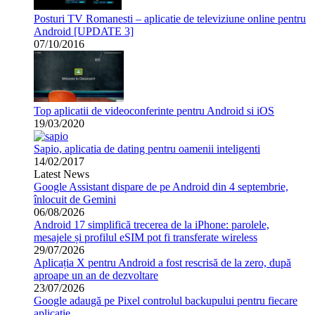
Posturi TV Romanesti – aplicatie de televiziune online pentru
Android [UPDATE 3]
07/10/2016
Top aplicatii de videoconferinte pentru Android si iOS
19/03/2020
Sapio, aplicatia de dating pentru oamenii inteligenti
14/02/2017
Latest News
Google Assistant dispare de pe Android din 4 septembrie,
înlocuit de Gemini
06/08/2026
Android 17 simplifică trecerea de la iPhone: parolele,
mesajele și profilul eSIM pot fi transferate wireless
29/07/2026
Aplicația X pentru Android a fost rescrisă de la zero, după
aproape un an de dezvoltare
23/07/2026
Google adaugă pe Pixel controlul backupului pentru fiecare
aplicație