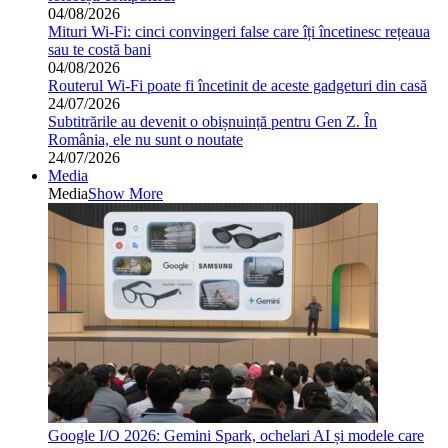
04/08/2026
Mituri Wi-Fi: cinci convingeri false care îți încetinesc rețeaua
sau te costă bani
04/08/2026
Routerul Wi-Fi poate fi încetinit de aceste gadgeturi din casă
24/07/2026
Subtitrările au devenit o obișnuință pentru Gen Z. În
România, ele nu sunt o noutate
24/07/2026
Media
Media
Show More
Google I/O 2026: Gemini Spark, ochelari AI și modele care