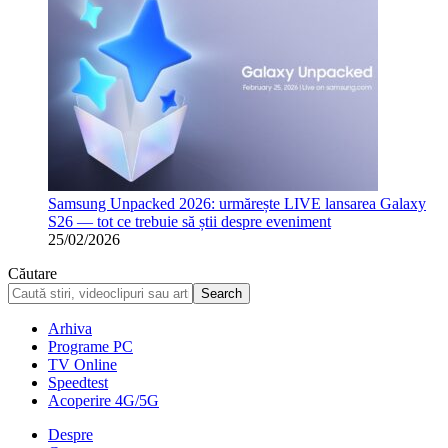
Samsung Unpacked 2026: urmărește LIVE lansarea Galaxy
S26 — tot ce trebuie să știi despre eveniment
25/02/2026
Căutare
Arhiva
Programe PC
TV Online
Speedtest
Acoperire 4G/5G
Despre