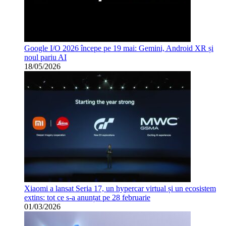
Google I/O 2026 începe pe 19 mai: Gemini, Android XR și
noul pariu AI
18/05/2026
Xiaomi a lansat Seria 17, un hypercar virtual și un ecosistem
extins: tot ce s-a anunțat pe 28 februarie
01/03/2026