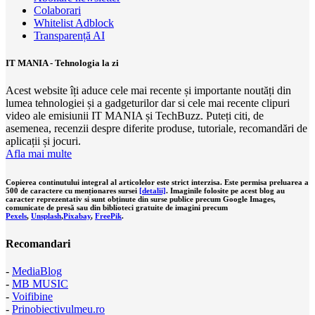
Colaborari
Whitelist Adblock
Transparență AI
IT MANIA - Tehnologia la zi
Acest website îți aduce cele mai recente și importante noutăți din
lumea tehnologiei și a gadgeturilor dar si cele mai recente clipuri
video ale emisiunii IT MANIA și TechBuzz. Puteți citi, de
asemenea, recenzii despre diferite produse, tutoriale, recomandări de
aplicații și jocuri.
Afla mai multe
Copierea continutului integral al articolelor este strict interzisa. Este permisa preluarea a
500 de caractere cu menționares sursei
[detalii]
. Imaginile folosite pe acest blog au
caracter reprezentativ si sunt obținute din surse publice precum Google Images,
comunicate de presă sau din biblioteci gratuite de imagini precum
Pexels
,
Unsplash
,
Pixabay
,
FreePik
.
Recomandari
-
MediaBlog
-
MB MUSIC
-
Voifibine
-
Prinobiectivulmeu.ro