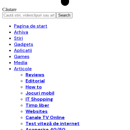
Căutare
Pagina de start
Arhiva
Stiri
Gadgets
Aplicații
Games
Media
Articole
Reviews
Editorial
How to
Jocuri mobil
IT Shopping
Timp liber
Websites
Canale TV Online
Test viteză de internet
Acoperire 4G/5G