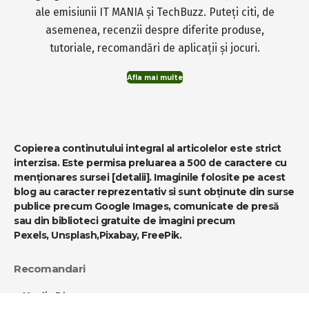
ale emisiunii IT MANIA și TechBuzz. Puteți citi, de
asemenea, recenzii despre diferite produse,
tutoriale, recomandări de aplicații și jocuri.
Afla mai multe
Copierea continutului integral al articolelor este strict
interzisa. Este permisa preluarea a 500 de caractere cu
menționares sursei
[detalii]
. Imaginile folosite pe acest
blog au caracter reprezentativ si sunt obținute din surse
publice precum Google Images, comunicate de presă
sau din biblioteci gratuite de imagini precum
Pexels
,
Unsplash
,
Pixabay
,
FreePik
.
Recomandari
-
MediaBlog