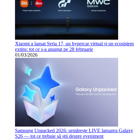
Xiaomi a lansat Seria 17, un hypercar virtual și un ecosistem
extins: tot ce s-a anunțat pe 28 februarie
01/03/2026
Samsung Unpacked 2026: urmărește LIVE lansarea Galaxy
S26 — tot ce trebuie să știi despre eveniment