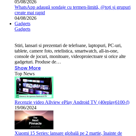
05/08/2026
WhatsApp adaugă sondaje cu termen-limită, @toți și grupuri
create mai rapid
04/08/2026
Gadgets
Gadgets
Stiri, lansari si prezentari de telefoane, laptopuri, PC-uri,
tablete, camere foto, retelistica, smartwatch, all-in-one,
console de jocuri, monitoare, videoproiectoare si orice alte
gadgeturi. Produse de…
Show More
Top News
Recenzie video Allview ePlay Android TV (40eplay6100-f)
19/06/2024
Xiaomi 15 Series: lansare globală pe 2 martie, înainte de