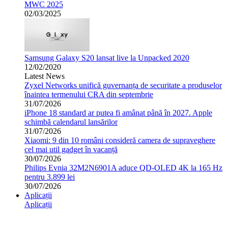
MWC 2025
02/03/2025
Samsung Galaxy S20 lansat live la Unpacked 2020
12/02/2020
Latest News
Zyxel Networks unifică guvernanța de securitate a produselor
înaintea termenului CRA din septembrie
31/07/2026
iPhone 18 standard ar putea fi amânat până în 2027. Apple
schimbă calendarul lansărilor
31/07/2026
Xiaomi: 9 din 10 români consideră camera de supraveghere
cel mai util gadget în vacanță
30/07/2026
Philips Evnia 32M2N6901A aduce QD-OLED 4K la 165 Hz
pentru 3.899 lei
30/07/2026
Aplicații
Aplicații