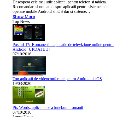
Descopera cele mai utile aplicatii pentru telefon si tableta.
Recomandari si noutati despre aplicatii pentru sistemele de
operare mobile Android si iOS dar si sisteme…
Show More
Top News
Posturi TV Romanesti – aplicatie de televiziune online pentru
Android [UPDATE 3]
07/10/2016
Top aplicatii de videoconferinte pentru Android si iOS
19/03/2020
Pix Words, aplicatia ce a innebunit romanii
07/10/2016
Latest News