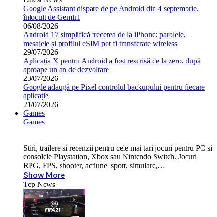
Google Assistant dispare de pe Android din 4 septembrie,
înlocuit de Gemini
06/08/2026
Android 17 simplifică trecerea de la iPhone: parolele,
mesajele și profilul eSIM pot fi transferate wireless
29/07/2026
Aplicația X pentru Android a fost rescrisă de la zero, după
aproape un an de dezvoltare
23/07/2026
Google adaugă pe Pixel controlul backupului pentru fiecare
aplicație
21/07/2026
Games
Games
Stiri, trailere si recenzii pentru cele mai tari jocuri pentru PC si
consolele Playstation, Xbox sau Nintendo Switch. Jocuri
RPG, FPS, shooter, actiune, sport, simulare,…
Show More
Top News