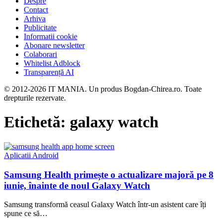
Despre
Contact
Arhiva
Publicitate
Informatii cookie
Abonare newsletter
Colaborari
Whitelist Adblock
Transparență AI
© 2012-2026 IT MANIA. Un produs Bogdan-Chirea.ro. Toate
drepturile rezervate.
Etichetă:
galaxy watch
Aplicatii Android
Samsung Health primește o actualizare majoră pe 8
iunie, înainte de noul Galaxy Watch
Samsung transformă ceasul Galaxy Watch într-un asistent care îți
spune ce să…