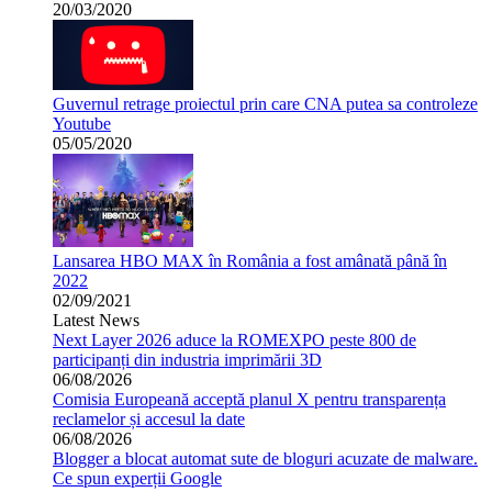
20/03/2020
Guvernul retrage proiectul prin care CNA putea sa controleze
Youtube
05/05/2020
Lansarea HBO MAX în România a fost amânată până în
2022
02/09/2021
Latest News
Next Layer 2026 aduce la ROMEXPO peste 800 de
participanți din industria imprimării 3D
06/08/2026
Comisia Europeană acceptă planul X pentru transparența
reclamelor și accesul la date
06/08/2026
Blogger a blocat automat sute de bloguri acuzate de malware.
Ce spun experții Google