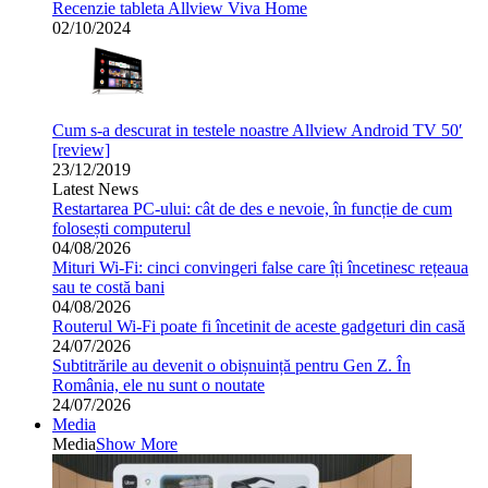
Recenzie tableta Allview Viva Home
02/10/2024
Cum s-a descurat in testele noastre Allview Android TV 50′
[review]
23/12/2019
Latest News
Restartarea PC-ului: cât de des e nevoie, în funcție de cum
folosești computerul
04/08/2026
Mituri Wi-Fi: cinci convingeri false care îți încetinesc rețeaua
sau te costă bani
04/08/2026
Routerul Wi-Fi poate fi încetinit de aceste gadgeturi din casă
24/07/2026
Subtitrările au devenit o obișnuință pentru Gen Z. În
România, ele nu sunt o noutate
24/07/2026
Media
Media
Show More