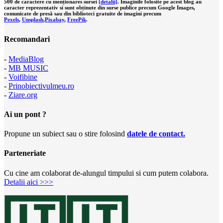
500 de caractere cu menționares sursei
[detalii]
. Imaginile folosite pe acest blog au
caracter reprezentativ si sunt obținute din surse publice precum Google Images,
comunicate de presă sau din biblioteci gratuite de imagini precum
Pexels
,
Unsplash
,
Pixabay
,
FreePik
.
Recomandari
-
MediaBlog
-
MB MUSIC
-
Voifibine
-
Prinobiectivulmeu.ro
-
Ziare.org
Ai un pont ?
Propune un subiect sau o stire folosind
datele de contact.
Parteneriate
Cu cine am colaborat de-alungul timpului si cum putem colabora.
Detalii aici >>>