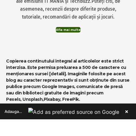
ale emisiunii IT MANIA și TechBuzz.Puteți citi, de
asemenea, recenzii despre diferite produse,
tutoriale, recomandări de aplicații și jocuri.
Afla mai multe
Copierea continutului integral al articolelor este strict
interzisa. Este permisa preluarea a 500 de caractere cu
menționares sursei
[detalii]
. Imaginile folosite pe acest
blog au caracter reprezentativ si sunt obținute din surse
publice precum Google Images, comunicate de presă
sau din biblioteci gratuite de imagini precum
Pexels
,
Unsplash
,
Pixabay
,
FreePik
.
×
Adauga ca sursa preferata pe Google
Recomandari
-
MediaBlog
-
MB MUSIC