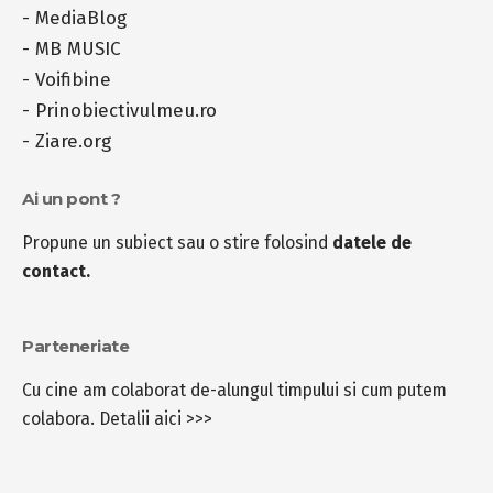
-
MediaBlog
-
MB MUSIC
-
Voifibine
-
Prinobiectivulmeu.ro
-
Ziare.org
Ai un pont ?
Propune un subiect sau o stire folosind
datele de
contact.
Parteneriate
Cu cine am colaborat de-alungul timpului si cum putem
colabora.
Detalii aici >>>