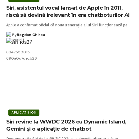
Siri, asistentul vocal lansat de Apple în 2011,
riscă să devină irelevant în era chatboturilor AI
Apple a confirmat oficial că noua generație a lui Siri funcționează pe…
By
Bogdan Chirea
APLICATII IOS
Siri revine la WWDC 2026 cu Dynamic Island,
Gemini și o aplicație de chatbot
Demonstrația Siri de la WWDC 2024 s-a dovedit ulterior a fi un…