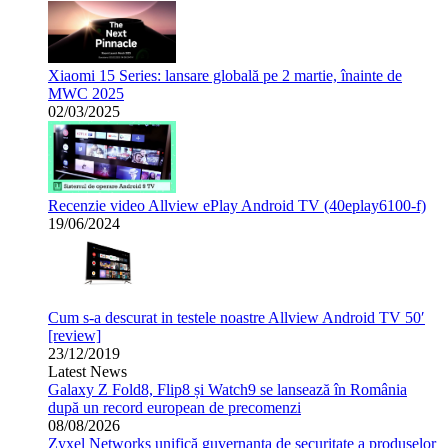
Xiaomi 15 Series: lansare globală pe 2 martie, înainte de
MWC 2025
02/03/2025
Recenzie video Allview ePlay Android TV (40eplay6100-f)
19/06/2024
Cum s-a descurat in testele noastre Allview Android TV 50′
[review]
23/12/2019
Latest News
Galaxy Z Fold8, Flip8 și Watch9 se lansează în România
după un record european de precomenzi
08/08/2026
Zyxel Networks unifică guvernanța de securitate a produselor