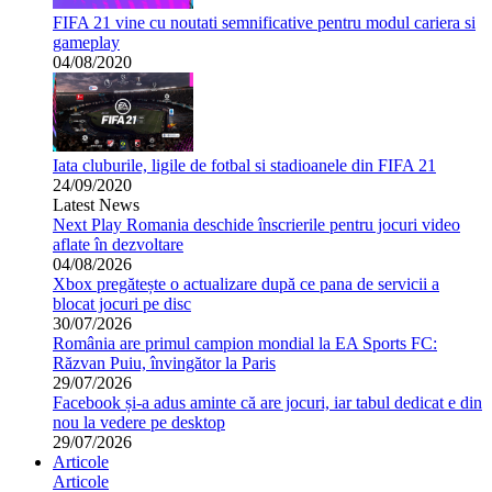
FIFA 21 vine cu noutati semnificative pentru modul cariera si
gameplay
04/08/2020
Iata cluburile, ligile de fotbal si stadioanele din FIFA 21
24/09/2020
Latest News
Next Play Romania deschide înscrierile pentru jocuri video
aflate în dezvoltare
04/08/2026
Xbox pregătește o actualizare după ce pana de servicii a
blocat jocuri pe disc
30/07/2026
România are primul campion mondial la EA Sports FC:
Răzvan Puiu, învingător la Paris
29/07/2026
Facebook și-a adus aminte că are jocuri, iar tabul dedicat e din
nou la vedere pe desktop
29/07/2026
Articole
Articole