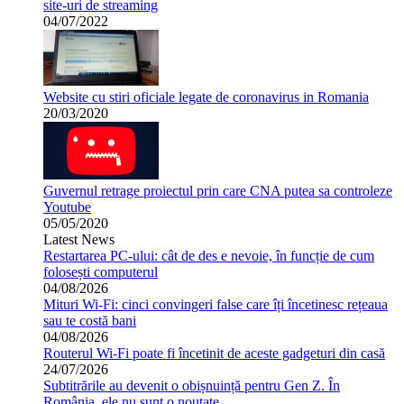
site-uri de streaming
04/07/2022
Website cu stiri oficiale legate de coronavirus in Romania
20/03/2020
Guvernul retrage proiectul prin care CNA putea sa controleze
Youtube
05/05/2020
Latest News
Restartarea PC-ului: cât de des e nevoie, în funcție de cum
folosești computerul
04/08/2026
Mituri Wi-Fi: cinci convingeri false care îți încetinesc rețeaua
sau te costă bani
04/08/2026
Routerul Wi-Fi poate fi încetinit de aceste gadgeturi din casă
24/07/2026
Subtitrările au devenit o obișnuință pentru Gen Z. În
România, ele nu sunt o noutate