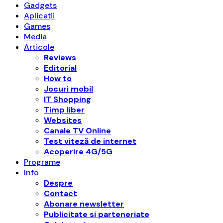
Gadgets
Aplicații
Games
Media
Articole
Reviews
Editorial
How to
Jocuri mobil
IT Shopping
Timp liber
Websites
Canale TV Online
Test viteză de internet
Acoperire 4G/5G
Programe
Info
Despre
Contact
Abonare newsletter
Publicitate si parteneriate