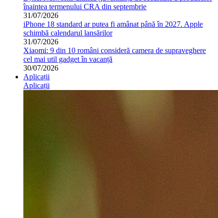
înaintea termenului CRA din septembrie
31/07/2026
iPhone 18 standard ar putea fi amânat până în 2027. Apple
schimbă calendarul lansărilor
31/07/2026
Xiaomi: 9 din 10 români consideră camera de supraveghere
cel mai util gadget în vacanță
30/07/2026
Aplicații
Aplicații