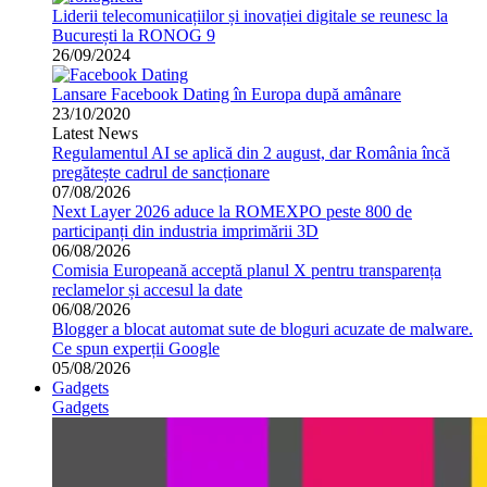
Liderii telecomunicațiilor și inovației digitale se reunesc la
București la RONOG 9
26/09/2024
Lansare Facebook Dating în Europa după amânare
23/10/2020
Latest News
Regulamentul AI se aplică din 2 august, dar România încă
pregătește cadrul de sancționare
07/08/2026
Next Layer 2026 aduce la ROMEXPO peste 800 de
participanți din industria imprimării 3D
06/08/2026
Comisia Europeană acceptă planul X pentru transparența
reclamelor și accesul la date
06/08/2026
Blogger a blocat automat sute de bloguri acuzate de malware.
Ce spun experții Google
05/08/2026
Gadgets
Gadgets