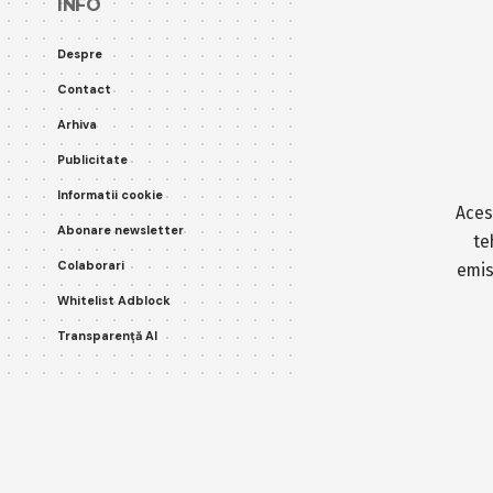
INFO
Despre
Contact
Arhiva
Publicitate
Informatii cookie
Aces
Abonare newsletter
te
Colaborari
emis
Whitelist Adblock
Transparență AI