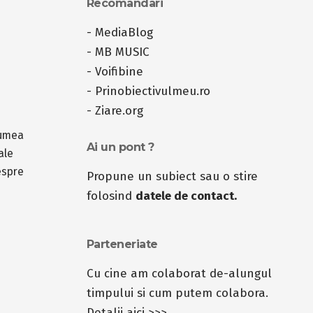
Recomandari
-
MediaBlog
-
MB MUSIC
-
Voifibine
-
Prinobiectivulmeu.ro
-
Ziare.org
lumea
Ai un pont ?
ale
espre
Propune un subiect sau o stire
folosind
datele de contact.
Parteneriate
Cu cine am colaborat de-alungul
timpului si cum putem colabora.
Detalii aici >>>