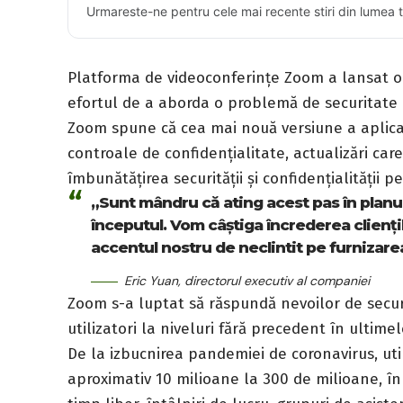
Urmareste-ne pentru cele mai recente stiri din lumea 
Platforma de
videoconferințe
Zoom a lansat o 
efortul de a aborda o problemă de securitate di
Zoom spune că cea mai nouă versiune a aplicați
controale de confidențialitate, actualizări car
îmbunătățirea securității și confidențialității p
„Sunt mândru că ating acest pas în planul
începutul. Vom câștiga încrederea cliențilo
accentul nostru de neclintit pe furnizare
Eric Yuan, directorul executiv al companiei
Zoom s-a luptat să răspundă
nevoilor de secu
utilizatori la niveluri fără precedent în ultimel
De la izbucnirea pandemiei de
coronavirus
, ut
aproximativ 10 milioane la 300 de milioane, î