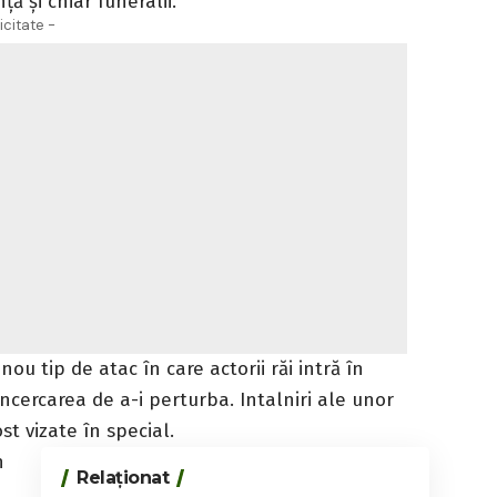
ță și chiar funeralii.
icitate -
ou tip de atac în care actorii răi intră în
 încercarea de a-i perturba. Intalniri ale unor
st vizate în special.
n
Relaționat