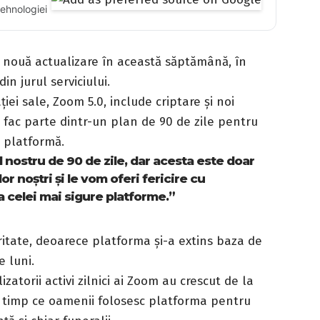
tehnologiei
nouă actualizare în această săptămână, în
n jurul serviciului.
ei sale, Zoom 5.0, include criptare și noi
e fac parte dintr-un plan de 90 de zile pentru
e platformă.
 nostru de 90 de zile, dar acesta este doar
r noștri și le vom oferi fericire cu
a celei mai sigure platforme.”
ritate
, deoarece platforma și-a extins baza de
e luni.
ilizatorii activi zilnici ai Zoom au crescut de la
n timp ce oamenii folosesc platforma pentru