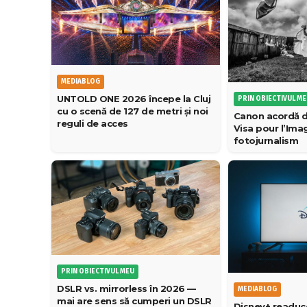
MEDIABLOG
UNTOLD ONE 2026 începe la Cluj
PRIN OBIECTIVUL M
cu o scenă de 127 de metri și noi
Canon acordă d
reguli de acces
Visa pour l’Im
fotojurnalism
PRIN OBIECTIVUL MEU
DSLR vs. mirrorless în 2026 —
MEDIABLOG
mai are sens să cumperi un DSLR
Disney+ readuc