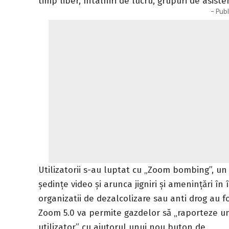
timp liber, întâlniri de lucru, grupuri de asisten
- Publ
Utilizatorii s-au luptat cu „Zoom bombing”, un n
ședințe video și arunca jigniri și amenințări în
organizatii de dezalcolizare sau anti drog au fo
Zoom 5.0 va permite gazdelor să „raporteze u
utilizator” cu ajutorul unui nou buton de