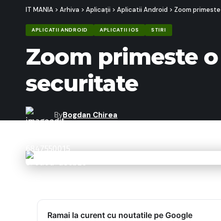
IT MANIA
>
Arhiva
>
Aplicații
>
Aplicatii Android
>
Zoom primeste 
APLICATII ANDROID
APLICATII IOS
STIRI
Zoom primeste o 
securitate
By
Bogdan Chirea
Last updated: 24/04/2020 09:47
Ramai la curent cu noutatile pe Google