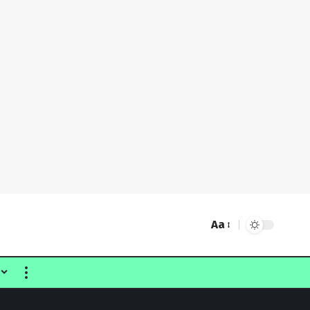
Aa
Font
Resizer