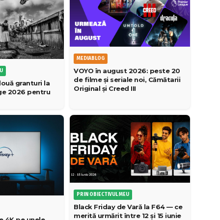
MEDIABLOG
VOYO în august 2026: peste 20
EU
de filme și seriale noi, Cămătarii
ouă granturi la
Original și Creed III
age 2026 pentru
PRIN OBIECTIVUL MEU
Black Friday de Vară la F64 — ce
merită urmărit între 12 și 15 iunie
e 4K pe unele