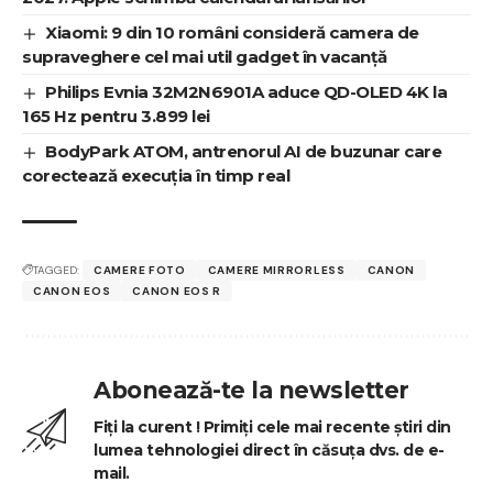
Xiaomi: 9 din 10 români consideră camera de
supraveghere cel mai util gadget în vacanță
Philips Evnia 32M2N6901A aduce QD-OLED 4K la
165 Hz pentru 3.899 lei
BodyPark ATOM, antrenorul AI de buzunar care
corectează execuția în timp real
TAGGED:
CAMERE FOTO
CAMERE MIRRORLESS
CANON
CANON EOS
CANON EOS R
Abonează-te la newsletter
Fiți la curent ! Primiți cele mai recente știri din
lumea tehnologiei direct în căsuța dvs. de e-
mail.