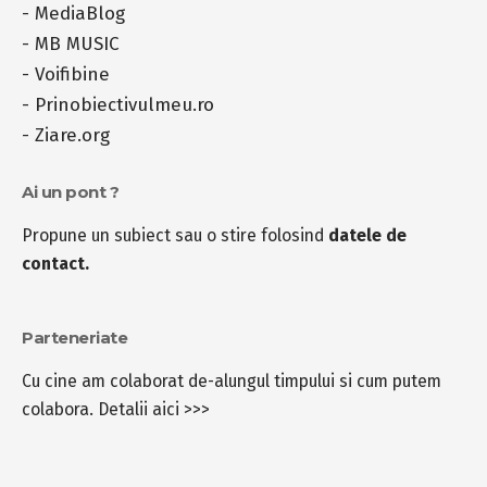
-
MediaBlog
-
MB MUSIC
-
Voifibine
-
Prinobiectivulmeu.ro
-
Ziare.org
Ai un pont ?
Propune un subiect sau o stire folosind
datele de
contact.
Parteneriate
Cu cine am colaborat de-alungul timpului si cum putem
colabora.
Detalii aici >>>