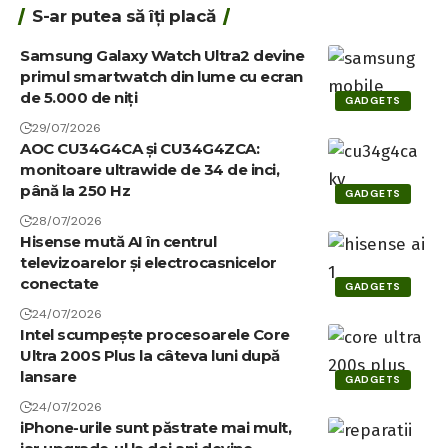
S-ar putea să îți placă
Samsung Galaxy Watch Ultra2 devine
primul smartwatch din lume cu ecran
de 5.000 de niți
GADGETS
29/07/2026
AOC CU34G4CA și CU34G4ZCA:
monitoare ultrawide de 34 de inci,
până la 250 Hz
GADGETS
28/07/2026
Hisense mută AI în centrul
televizoarelor și electrocasnicelor
conectate
GADGETS
24/07/2026
Intel scumpește procesoarele Core
Ultra 200S Plus la câteva luni după
lansare
GADGETS
24/07/2026
iPhone-urile sunt păstrate mai mult,