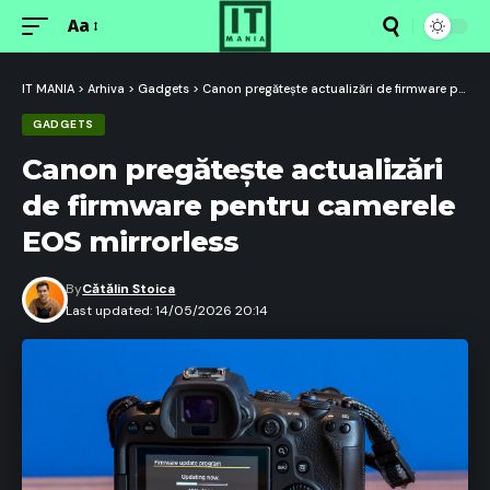
Aa
Font
Resizer
IT MANIA
>
Arhiva
>
Gadgets
>
Canon pregătește actualizări de firmware pentru camerele EOS mirrorless
GADGETS
Canon pregătește actualizări
de firmware pentru camerele
EOS mirrorless
By
Cătălin Stoica
Last updated: 14/05/2026 20:14