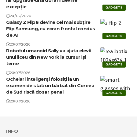
iar upgrade-ul la doi ani devine
excepție
GADGETS
24/07/2026
Galaxy Z Flip8 devine cel mai subțire
Flip Samsung, cu ecran frontal condus
de AI
GADGETS
23/07/2026
Robotul umanoid Sally va ajuta elevii
unui liceu din New York la cursuri și
teme
GADGETS
23/07/2026
Ochelari inteligenți folosiți la un
examen de stat: un bărbat din Coreea
de Sud riscă dosar penal
GADGETS
23/07/2026
INFO