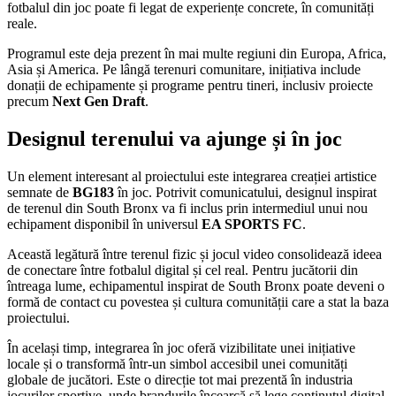
fotbalul din joc poate fi legat de experiențe concrete, în comunități
reale.
Programul este deja prezent în mai multe regiuni din Europa, Africa,
Asia și America. Pe lângă terenuri comunitare, inițiativa include
donații de echipamente și programe pentru tineri, inclusiv proiecte
precum
Next Gen Draft
.
Designul terenului va ajunge și în joc
Un element interesant al proiectului este integrarea creației artistice
semnate de
BG183
în joc. Potrivit comunicatului, designul inspirat
de terenul din South Bronx va fi inclus prin intermediul unui nou
echipament disponibil în universul
EA SPORTS FC
.
Această legătură între terenul fizic și jocul video consolidează ideea
de conectare între fotbalul digital și cel real. Pentru jucătorii din
întreaga lume, echipamentul inspirat de South Bronx poate deveni o
formă de contact cu povestea și cultura comunității care a stat la baza
proiectului.
În același timp, integrarea în joc oferă vizibilitate unei inițiative
locale și o transformă într-un simbol accesibil unei comunități
globale de jucători. Este o direcție tot mai prezentă în industria
jocurilor sportive, unde brandurile încearcă să lege conținutul digital