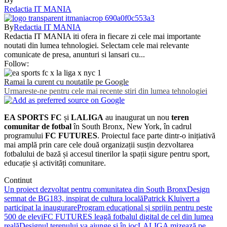
Redactia IT MANIA
By
Redactia IT MANIA
Redactia IT MANIA iti ofera in fiecare zi cele mai importante
noutati din lumea tehnologiei. Selectam cele mai relevante
comunicate de presa, anunturi si lansari cu...
Follow:
Ramai la curent cu noutatile pe Google
Urmareste-ne pentru cele mai recente stiri din lumea tehnologiei
EA SPORTS FC
și
LALIGA
au inaugurat un nou
teren
comunitar de fotbal
în South Bronx, New York, în cadrul
programului
FC FUTURES
. Proiectul face parte dintr-o inițiativă
mai amplă prin care cele două organizații susțin dezvoltarea
fotbalului de bază și accesul tinerilor la spații sigure pentru sport,
educație și activități comunitare.
Continut
Un proiect dezvoltat pentru comunitatea din South Bronx
Design
semnat de BG183, inspirat de cultura locală
Patrick Kluivert a
participat la inaugurare
Program educațional și sprijin pentru peste
500 de elevi
FC FUTURES leagă fotbalul digital de cel din lumea
reală
Designul terenului va ajunge și în joc
LALIGA mizează pe