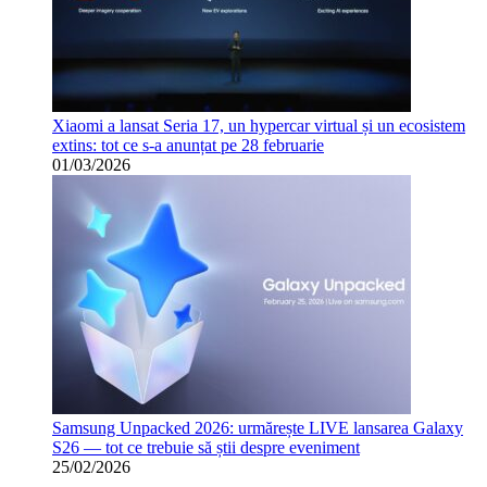
Xiaomi a lansat Seria 17, un hypercar virtual și un ecosistem
extins: tot ce s-a anunțat pe 28 februarie
01/03/2026
Samsung Unpacked 2026: urmărește LIVE lansarea Galaxy
S26 — tot ce trebuie să știi despre eveniment
25/02/2026