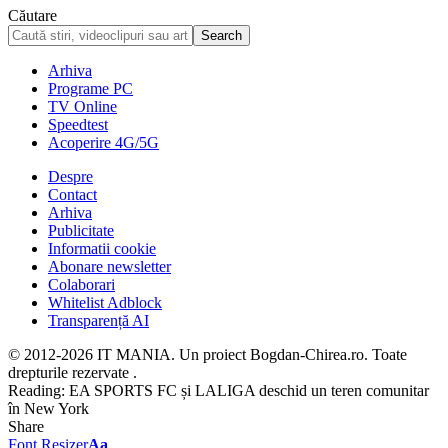
Căutare
Arhiva
Programe PC
TV Online
Speedtest
Acoperire 4G/5G
Despre
Contact
Arhiva
Publicitate
Informatii cookie
Abonare newsletter
Colaborari
Whitelist Adblock
Transparență AI
© 2012-2026 IT MANIA. Un proiect Bogdan-Chirea.ro. Toate
drepturile rezervate .
Reading:
EA SPORTS FC și LALIGA deschid un teren comunitar
în New York
Share
Font Resizer
Aa