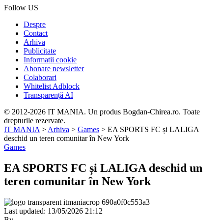
Follow US
Despre
Contact
Arhiva
Publicitate
Informatii cookie
Abonare newsletter
Colaborari
Whitelist Adblock
Transparență AI
© 2012-2026 IT MANIA. Un produs Bogdan-Chirea.ro. Toate
drepturile rezervate.
IT MANIA
>
Arhiva
>
Games
>
EA SPORTS FC și LALIGA
deschid un teren comunitar în New York
Games
EA SPORTS FC și LALIGA deschid un
teren comunitar în New York
Last updated: 13/05/2026 21:12
By