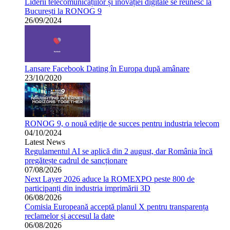
Liderii telecomunicațiilor și inovației digitale se reunesc la
București la RONOG 9
26/09/2024
Lansare Facebook Dating în Europa după amânare
23/10/2020
RONOG 9, o nouă ediție de succes pentru industria telecom
04/10/2024
Latest News
Regulamentul AI se aplică din 2 august, dar România încă
pregătește cadrul de sancționare
07/08/2026
Next Layer 2026 aduce la ROMEXPO peste 800 de
participanți din industria imprimării 3D
06/08/2026
Comisia Europeană acceptă planul X pentru transparența
reclamelor și accesul la date
06/08/2026