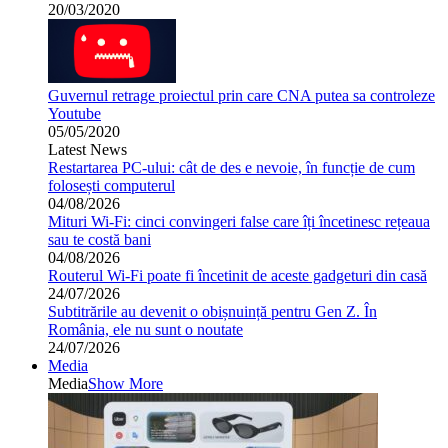
20/03/2020
Guvernul retrage proiectul prin care CNA putea sa controleze
Youtube
05/05/2020
Latest News
Restartarea PC-ului: cât de des e nevoie, în funcție de cum
folosești computerul
04/08/2026
Mituri Wi-Fi: cinci convingeri false care îți încetinesc rețeaua
sau te costă bani
04/08/2026
Routerul Wi-Fi poate fi încetinit de aceste gadgeturi din casă
24/07/2026
Subtitrările au devenit o obișnuință pentru Gen Z. În
România, ele nu sunt o noutate
24/07/2026
Media
Media
Show More