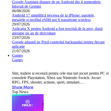
Google Assistant dispare de pe Android din 4 septembrie,
înlocuit de Gemini
06/08/2026
Android 17 simplifică trecerea de la iPhone: parolele,
mesajele și profilul eSIM pot fi transferate wireless
29/07/2026
Aplicația X pentru Android a fost rescrisă de la zero, după
aproape un an de dezvoltare
23/07/2026
Google adaugă pe Pixel controlul backupului pentru fiecare
aplicație
21/07/2026
Games
Games
Stiri, trailere si recenzii pentru cele mai tari jocuri pentru PC si
consolele Playstation, Xbox sau Nintendo Switch. Jocuri
RPG, FPS, shooter, actiune, sport, simulare,…
Show More
Top News