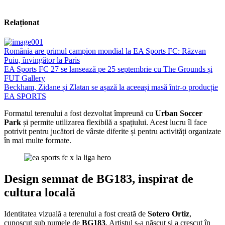
Relaționat
România are primul campion mondial la EA Sports FC: Răzvan
Puiu, învingător la Paris
EA Sports FC 27 se lansează pe 25 septembrie cu The Grounds și
FUT Gallery
Beckham, Zidane și Zlatan se așază la aceeași masă într-o producție
EA SPORTS
Formatul terenului a fost dezvoltat împreună cu
Urban Soccer
Park
și permite utilizarea flexibilă a spațiului. Acest lucru îl face
potrivit pentru jucători de vârste diferite și pentru activități organizate
în mai multe formate.
Design semnat de BG183, inspirat de
cultura locală
Identitatea vizuală a terenului a fost creată de
Sotero Ortiz
,
cunoscut sub numele de
BG183
. Artistul s-a născut și a crescut în