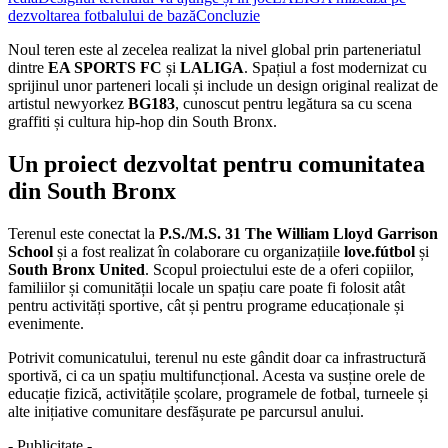
dezvoltarea fotbalului de bază
Concluzie
Noul teren este al zecelea realizat la nivel global prin parteneriatul
dintre
EA SPORTS FC
și
LALIGA
. Spațiul a fost modernizat cu
sprijinul unor parteneri locali și include un design original realizat de
artistul newyorkez
BG183
, cunoscut pentru legătura sa cu scena
graffiti și cultura hip-hop din South Bronx.
Un proiect dezvoltat pentru comunitatea
din South Bronx
Terenul este conectat la
P.S./M.S. 31 The William Lloyd Garrison
School
și a fost realizat în colaborare cu organizațiile
love.fútbol
și
South Bronx United
. Scopul proiectului este de a oferi copiilor,
familiilor și comunității locale un spațiu care poate fi folosit atât
pentru activități sportive, cât și pentru programe educaționale și
evenimente.
Potrivit comunicatului, terenul nu este gândit doar ca infrastructură
sportivă, ci ca un spațiu multifuncțional. Acesta va susține orele de
educație fizică, activitățile școlare, programele de fotbal, turneele și
alte inițiative comunitare desfășurate pe parcursul anului.
- Publicitate -