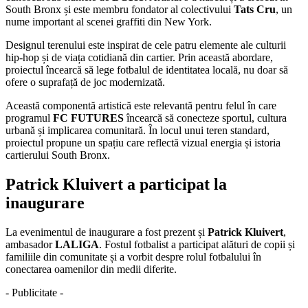
South Bronx și este membru fondator al colectivului
Tats Cru
, un
nume important al scenei graffiti din New York.
Designul terenului este inspirat de cele patru elemente ale culturii
hip-hop și de viața cotidiană din cartier. Prin această abordare,
proiectul încearcă să lege fotbalul de identitatea locală, nu doar să
ofere o suprafață de joc modernizată.
Această componentă artistică este relevantă pentru felul în care
programul
FC FUTURES
încearcă să conecteze sportul, cultura
urbană și implicarea comunitară. În locul unui teren standard,
proiectul propune un spațiu care reflectă vizual energia și istoria
cartierului South Bronx.
Patrick Kluivert a participat la
inaugurare
La evenimentul de inaugurare a fost prezent și
Patrick Kluivert
,
ambasador
LALIGA
. Fostul fotbalist a participat alături de copii și
familiile din comunitate și a vorbit despre rolul fotbalului în
conectarea oamenilor din medii diferite.
- Publicitate -