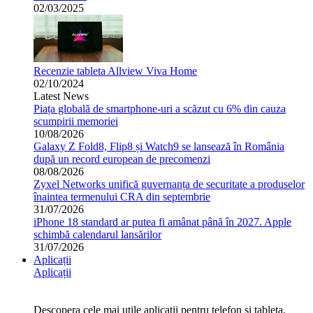
02/03/2025
Recenzie tableta Allview Viva Home
02/10/2024
Latest News
Piața globală de smartphone-uri a scăzut cu 6% din cauza
scumpirii memoriei
10/08/2026
Galaxy Z Fold8, Flip8 și Watch9 se lansează în România
după un record european de precomenzi
08/08/2026
Zyxel Networks unifică guvernanța de securitate a produselor
înaintea termenului CRA din septembrie
31/07/2026
iPhone 18 standard ar putea fi amânat până în 2027. Apple
schimbă calendarul lansărilor
31/07/2026
Aplicații
Aplicații
Descopera cele mai utile aplicatii pentru telefon si tableta.