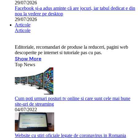
29/07/2026
Facebook și-a adus aminte că are jocuri, iar tabul dedicat e din
nou la vedere pe desktop
29/07/2026
Articole
Articole
Editoriale, recomandari de produse la reduceri, pagini web
descoperite pe internet si tutoriale pas cu pas.
Show More
Top News
Cum poti urmari posturi tv online si care sunt cele mai bune
site-uri de streaming
04/07/2022
Website cu stiri oficiale legate de coronavirus in Romania