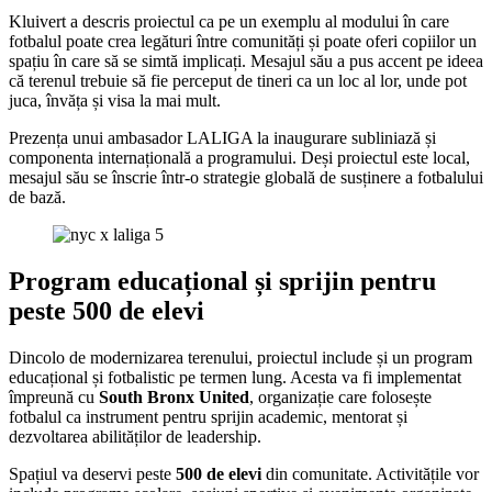
Kluivert a descris proiectul ca pe un exemplu al modului în care
fotbalul poate crea legături între comunități și poate oferi copiilor un
spațiu în care să se simtă implicați. Mesajul său a pus accent pe ideea
că terenul trebuie să fie perceput de tineri ca un loc al lor, unde pot
juca, învăța și visa la mai mult.
Prezența unui ambasador LALIGA la inaugurare subliniază și
componenta internațională a programului. Deși proiectul este local,
mesajul său se înscrie într-o strategie globală de susținere a fotbalului
de bază.
Program educațional și sprijin pentru
peste 500 de elevi
Dincolo de modernizarea terenului, proiectul include și un program
educațional și fotbalistic pe termen lung. Acesta va fi implementat
împreună cu
South Bronx United
, organizație care folosește
fotbalul ca instrument pentru sprijin academic, mentorat și
dezvoltarea abilităților de leadership.
Spațiul va deservi peste
500 de elevi
din comunitate. Activitățile vor