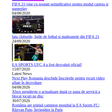
FIFA 21 vine cu noutati semnificative pentru modul cariera si
gameplay
04/08/2020
Iata cluburile, ligile de fotbal si stadioanele din FIFA 21
24/09/2020
EA SPORTS UFC 4 a fost dezvaluit oficial!
15/07/2020
Latest News
Next Play Romania deschide înscrierile pentru jocuri video
aflate în dezvoltare
04/08/2026
Xbox pregătește o actualizare după ce pana de servicii a
blocat jocuri pe disc
30/07/2026
România are primul campion mondial la EA Sports FC:
Răzvan Puiu, învingător la Paris