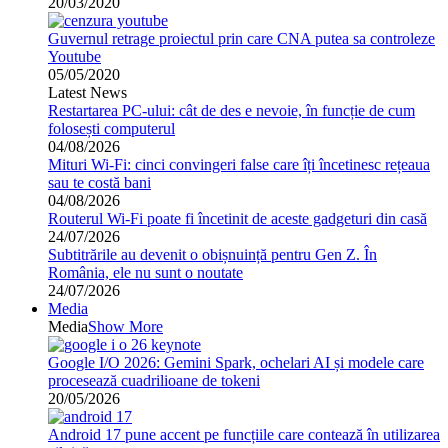
20/03/2020
Guvernul retrage proiectul prin care CNA putea sa controleze
Youtube
05/05/2020
Latest News
Restartarea PC-ului: cât de des e nevoie, în funcție de cum
folosești computerul
04/08/2026
Mituri Wi-Fi: cinci convingeri false care îți încetinesc rețeaua
sau te costă bani
04/08/2026
Routerul Wi-Fi poate fi încetinit de aceste gadgeturi din casă
24/07/2026
Subtitrările au devenit o obișnuință pentru Gen Z. În
România, ele nu sunt o noutate
24/07/2026
Media
Media
Show More
Google I/O 2026: Gemini Spark, ochelari AI și modele care
procesează cuadrilioane de tokeni
20/05/2026
Android 17 pune accent pe funcțiile care contează în utilizarea