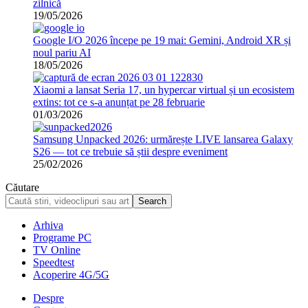
zilnică
19/05/2026
Google I/O 2026 începe pe 19 mai: Gemini, Android XR și
noul pariu AI
18/05/2026
Xiaomi a lansat Seria 17, un hypercar virtual și un ecosistem
extins: tot ce s-a anunțat pe 28 februarie
01/03/2026
Samsung Unpacked 2026: urmărește LIVE lansarea Galaxy
S26 — tot ce trebuie să știi despre eveniment
25/02/2026
Căutare
Arhiva
Programe PC
TV Online
Speedtest
Acoperire 4G/5G
Despre