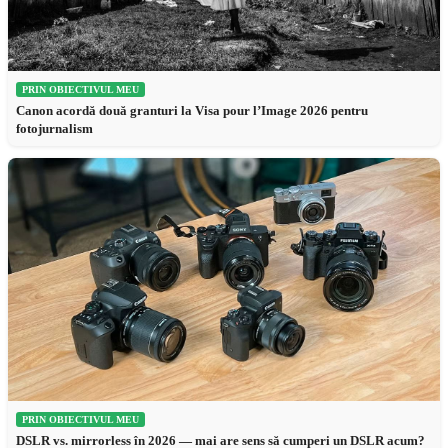
PRIN OBIECTIVUL MEU
Canon acordă două granturi la Visa pour l’Image 2026 pentru
fotojurnalism
PRIN OBIECTIVUL MEU
DSLR vs. mirrorless în 2026 — mai are sens să cumperi un DSLR acum?