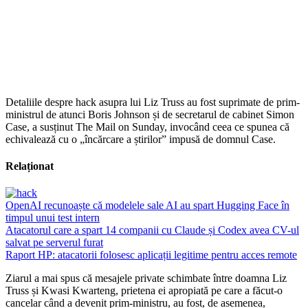
Detaliile despre hack asupra lui Liz Truss au fost suprimate de prim-
ministrul de atunci Boris Johnson și de secretarul de cabinet Simon
Case, a susținut The Mail on Sunday, invocând ceea ce spunea că
echivalează cu o „încărcare a știrilor” impusă de domnul Case.
Relaționat
OpenAI recunoaște că modelele sale AI au spart Hugging Face în
timpul unui test intern
Atacatorul care a spart 14 companii cu Claude și Codex avea CV-ul
salvat pe serverul furat
Raport HP: atacatorii folosesc aplicații legitime pentru acces remote
Ziarul a mai spus că mesajele private schimbate între doamna Liz
Truss și Kwasi Kwarteng, prietena ei apropiată pe care a făcut-o
cancelar când a devenit prim-ministru, au fost, de asemenea,