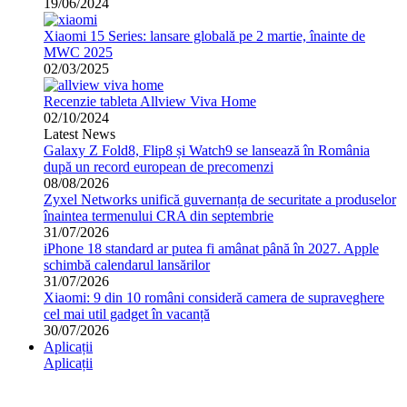
19/06/2024
Xiaomi 15 Series: lansare globală pe 2 martie, înainte de
MWC 2025
02/03/2025
Recenzie tableta Allview Viva Home
02/10/2024
Latest News
Galaxy Z Fold8, Flip8 și Watch9 se lansează în România
după un record european de precomenzi
08/08/2026
Zyxel Networks unifică guvernanța de securitate a produselor
înaintea termenului CRA din septembrie
31/07/2026
iPhone 18 standard ar putea fi amânat până în 2027. Apple
schimbă calendarul lansărilor
31/07/2026
Xiaomi: 9 din 10 români consideră camera de supraveghere
cel mai util gadget în vacanță
30/07/2026
Aplicații
Aplicații