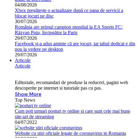
04/08/2026
Xbox pregătește o actualizare după ce pana de servicii a
blocat jocuri pe disc
30/07/2026
România are primul campion mondial la EA Sports FC:
Răzvan Puiu, învingător la Paris
29/07/2026
Facebook și-a adus aminte că are jocuri, iar tabul dedicat e din
nou la vedere pe desktop
29/07/2026
Articole
Articole
Editoriale, recomandari de produse la reduceri, pagini web
descoperite pe internet si tutoriale pas cu pas.
Show More
Top News
Cum poti urmari posturi tv online si care sunt cele mai bune
site-uri de streaming
04/07/2022
Website cu stiri oficiale legate de coronavirus in Romania