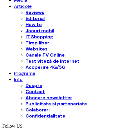
Media
Articole
Reviews
Editorial
How to
Jocuri mobil
IT Shopping
Timp liber
Websites
Canale TV Online
Test viteză de internet
Acoperire 4G/5G
Programe
Info
Despre
Contact
Abonare newsletter
Publicitate si parteneriate
Colaborari
Confidentialitate
Follow US