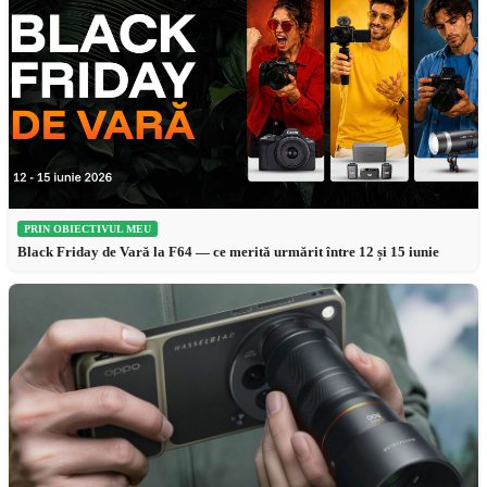
PRIN OBIECTIVUL MEU
Black Friday de Vară la F64 — ce merită urmărit între 12 și 15 iunie