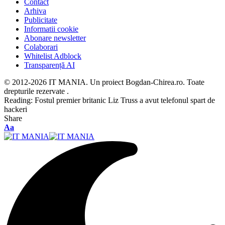
Contact
Arhiva
Publicitate
Informatii cookie
Abonare newsletter
Colaborari
Whitelist Adblock
Transparență AI
© 2012-2026 IT MANIA. Un proiect Bogdan-Chirea.ro. Toate
drepturile rezervate .
Reading:
Fostul premier britanic Liz Truss a avut telefonul spart de
hackeri
Share
Font
Aa
Resizer