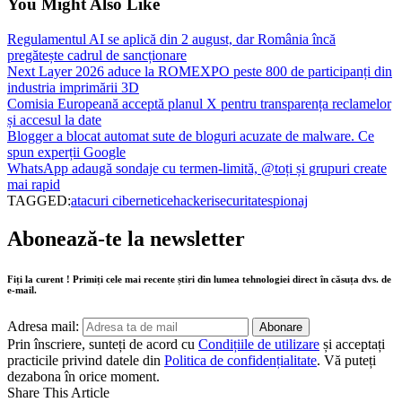
You Might Also Like
Regulamentul AI se aplică din 2 august, dar România încă
pregătește cadrul de sancționare
Next Layer 2026 aduce la ROMEXPO peste 800 de participanți din
industria imprimării 3D
Comisia Europeană acceptă planul X pentru transparența reclamelor
și accesul la date
Blogger a blocat automat sute de bloguri acuzate de malware. Ce
spun experții Google
WhatsApp adaugă sondaje cu termen-limită, @toți și grupuri create
mai rapid
TAGGED:
atacuri cibernetice
hackeri
securitate
spionaj
Abonează-te la newsletter
Fiți la curent ! Primiți cele mai recente știri din lumea tehnologiei direct în căsuța dvs. de
e-mail.
Adresa mail:
Prin înscriere, sunteți de acord cu
Condițiile de utilizare
și acceptați
practicile privind datele din
Politica de confidențialitate
. Vă puteți
dezabona în orice moment.
Share This Article