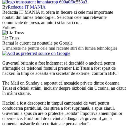
By
Redactia IT MANIA
Redactia IT MANIA iti ofera in fiecare zi cele mai importante
noutati din lumea tehnologiei. Selectam cele mai relevante
comunicate de presa, anunturi si lansari cu...
Follow:
Liz Truss
Ramai la curent cu noutatile pe Google
Urmareste-ne pentru cele mai recente stiri din lumea tehnologiei
Guvernul britanic a fost îndemnat să deschidă o anchetă pentru
afirmațiile că telefonul fostului premier Liz Truss a fost spart de
hackeri în timp ce aceasta era secretar de externe, conform BBC.
The Mail on Sunday a raportat că mesajele private dintre doamna
Truss și oficiali străini, inclusiv despre războiul din Ucraina, au căzut
în mâini străine.
Hackul a fost descoperit în timpul campaniei de vară pentru
conducerea partidului, dar știrea a fost suprimată, a spus ziarul.
Guvernul a spus că are o protecție „solidă” împotriva amenințărilor
cibernetice. Purtătorul de cuvânt a adăugat că guvernul „nu a
comentat măsurile de securitate ale persoanelor”.