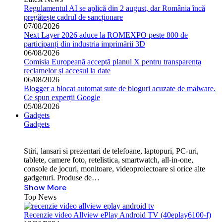
Regulamentul AI se aplică din 2 august, dar România încă
pregătește cadrul de sancționare
07/08/2026
Next Layer 2026 aduce la ROMEXPO peste 800 de
participanți din industria imprimării 3D
06/08/2026
Comisia Europeană acceptă planul X pentru transparența
reclamelor și accesul la date
06/08/2026
Blogger a blocat automat sute de bloguri acuzate de malware.
Ce spun experții Google
05/08/2026
Gadgets
Gadgets
Stiri, lansari si prezentari de telefoane, laptopuri, PC-uri,
tablete, camere foto, retelistica, smartwatch, all-in-one,
console de jocuri, monitoare, videoproiectoare si orice alte
gadgeturi. Produse de…
Show More
Top News
Recenzie video Allview ePlay Android TV (40eplay6100-f)