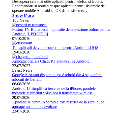
Descopera cele mai utile aplicatii pentru telefon si tableta.
Recomandari si noutati despre aplicatii pentru sistemele de
operare mobile Android si iOS dar si sisteme…
Show More
Top News
Posturi TV Romanesti – aplicatie de televiziune online pentru
Android [UPDATE 3]
07/10/2016
Top aplicatii de videoconferinte pentru Android si iOS
19/03/2020
Aplicația oficială ChatGPT ajunge și pe Android
23/07/2023
Latest News
Google Assistant dispare de pe Android din 4 septembrie,
înlocuit de Gemini
06/08/2026
Android 17 simplifică trecerea de la iPhone: parolele,
mesajele și profilul eSIM pot fi transferate wireless
29/07/2026
Aplicația X pentru Android a fost rescrisă de la zero, după
aproape un an de dezvoltare
23/07/2026