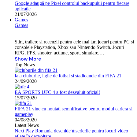
Google adaugă pe Pixel controlul backupului pentru fiecare
aplicație
21/07/2026
Games
Games
Stiri, trailere si recenzii pentru cele mai tari jocuri pentru PC si
consolele Playstation, Xbox sau Nintendo Switch. Jocuri
RPG, FPS, shooter, actiune, sport, simulare,…
Show More
Top News
Iata cluburile, ligile de fotbal si stadioanele din FIFA 21
24/09/2020
EA SPORTS UFC 4 a fost dezvaluit oficial!
15/07/2020
FIFA 21 vine cu noutati semnificative pentru modul cariera si
gameplay
04/08/2020
Latest News
Next Play Romania deschide înscrierile pentru jocuri video
aflate în dezvoltare