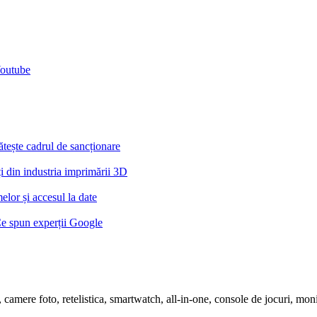
Youtube
tește cadrul de sancționare
din industria imprimării 3D
lor și accesul la date
Ce spun experții Google
ete, camere foto, retelistica, smartwatch, all-in-one, console de jocuri, m