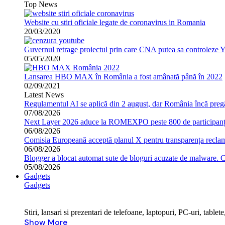
Top News
Website cu stiri oficiale legate de coronavirus in Romania
20/03/2020
Guvernul retrage proiectul prin care CNA putea sa controleze 
05/05/2020
Lansarea HBO MAX în România a fost amânată până în 2022
02/09/2021
Latest News
Regulamentul AI se aplică din 2 august, dar România încă pregă
07/08/2026
Next Layer 2026 aduce la ROMEXPO peste 800 de participanți 
06/08/2026
Comisia Europeană acceptă planul X pentru transparența reclame
06/08/2026
Blogger a blocat automat sute de bloguri acuzate de malware. 
05/08/2026
Gadgets
Gadgets
Stiri, lansari si prezentari de telefoane, laptopuri, PC-uri, tabl
Show More