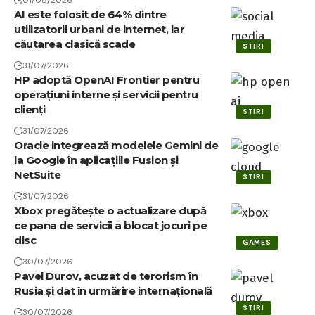
01/08/2026
AI este folosit de 64% dintre
utilizatorii urbani de internet, iar
căutarea clasică scade
STIRI
31/07/2026
HP adoptă OpenAI Frontier pentru
operațiuni interne și servicii pentru
clienți
STIRI
31/07/2026
Oracle integrează modelele Gemini de
la Google în aplicațiile Fusion și
NetSuite
STIRI
31/07/2026
Xbox pregătește o actualizare după
ce pana de servicii a blocat jocuri pe
disc
GAMES
30/07/2026
Pavel Durov, acuzat de terorism în
Rusia și dat în urmărire internațională
STIRI
30/07/2026