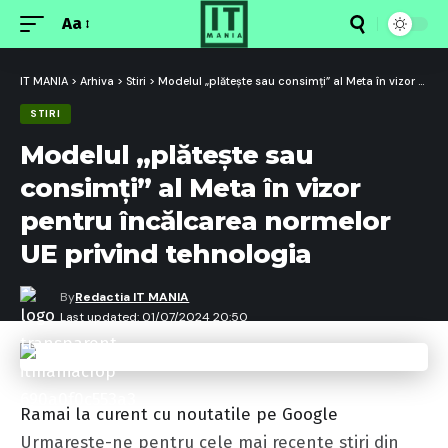
Aa
Font
Resizer
IT MANIA
>
Arhiva
>
Stiri
>
Modelul „plătește sau consimți” al Meta în vizor pentru încălcarea normelor UE privind tehnologia
STIRI
Modelul „plătește sau
consimți” al Meta în vizor
pentru încălcarea normelor
UE privind tehnologia
By
Redactia IT MANIA
Last updated: 01/07/2024 20:50
Ramai la curent cu noutatile pe Google
Urmareste-ne pentru cele mai recente stiri din