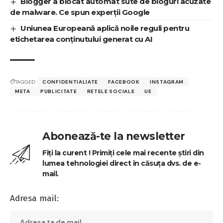
Blogger a blocat automat sute de bloguri acuzate
de malware. Ce spun experții Google
Uniunea Europeană aplică noile reguli pentru
etichetarea conținutului generat cu AI
TAGGED:
CONFIDENTIALIATE
FACEBOOK
INSTAGRAM
META
PUBLICITATE
RETELE SOCIALE
UE
Abonează-te la newsletter
Fiți la curent ! Primiți cele mai recente știri din
lumea tehnologiei direct în căsuța dvs. de e-
mail.
Adresa mail: