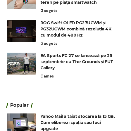
teren pe piața smartwatch
Gadgets
ROG Swift OLED PG27UCWM și
PG32UCWM combină rezoluția 4K
cu modul de 480 Hz
Gadgets
EA Sports FC 27 se lansează pe 25
septembrie cu The Grounds și FUT
Gallery
Games
Popular
Yahoo Mail a tăiat stocarea la 15 GB.
Cum eliberezi spațiu sau faci
upgrade