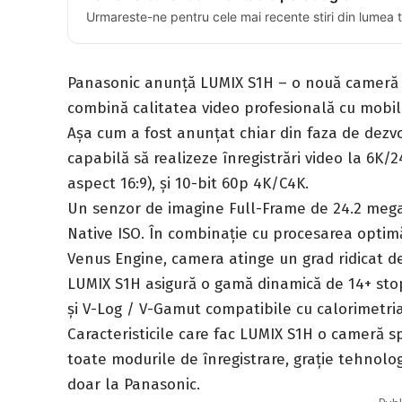
Urmareste-ne pentru cele mai recente stiri din lumea 
Panasonic anunță LUMIX S1H – o nouă cameră m
combină calitatea video profesională cu mobil
Așa cum a fost anunțat chiar din faza de dez
capabilă să realizeze înregistrări video la 6K/
aspect 16:9), și 10-bit 60p 4K/C4K.
Un senzor de imagine Full-Frame de 24.2 mega
Native ISO. În combinație cu procesarea optim
Venus Engine, camera atinge un grad ridicat de
LUMIX S1H asigură o gamă dinamică de 14+ sto
și V-Log / V-Gamut compatibile cu calorimetr
Caracteristicile care fac LUMIX S1H o cameră s
toate modurile de înregistrare, grație tehnologi
doar la Panasonic.