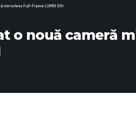
ă mirrorless Full-Frame LUMIX S1H
t o nouă cameră mir
H