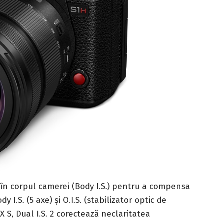
 în corpul camerei (Body I.S.) pentru a compensa
I.S. (5 axe) și O.I.S. (stabilizator optic de
X S, Dual I.S. 2 corectează neclaritatea