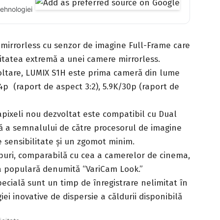
tehnologiei
irrorless cu senzor de imagine Full-Frame care
itatea extremă a unei camere mirrorless.
voltare, LUMIX S1H este prima cameră din lume
24p (raport de aspect 3:2), 5.9K/30p (raport de
pixeli nou dezvoltat este compatibil cu Dual
ă a semnalului de către procesorul de imagine
 sensibilitate și un zgomot minim.
puri, comparabilă cu cea a camerelor de cinema,
ia populară denumită “VariCam Look.”
pecială sunt un timp de înregistrare nelimitat în
ei inovative de dispersie a căldurii disponibilă