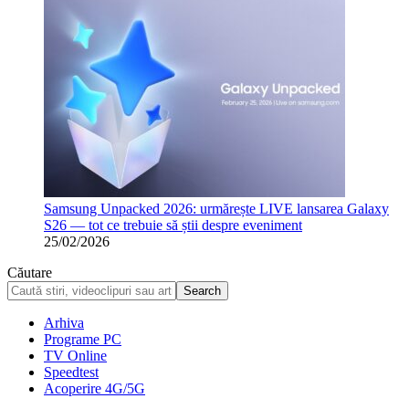
Samsung Unpacked 2026: urmărește LIVE lansarea Galaxy
S26 — tot ce trebuie să știi despre eveniment
25/02/2026
Căutare
Arhiva
Programe PC
TV Online
Speedtest
Acoperire 4G/5G