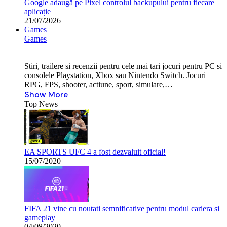
Google adaugă pe Pixel controlul backupului pentru fiecare
aplicație
21/07/2026
Games
Games
Stiri, trailere si recenzii pentru cele mai tari jocuri pentru PC si
consolele Playstation, Xbox sau Nintendo Switch. Jocuri
RPG, FPS, shooter, actiune, sport, simulare,…
Show More
Top News
EA SPORTS UFC 4 a fost dezvaluit oficial!
15/07/2020
FIFA 21 vine cu noutati semnificative pentru modul cariera si
gameplay
04/08/2020