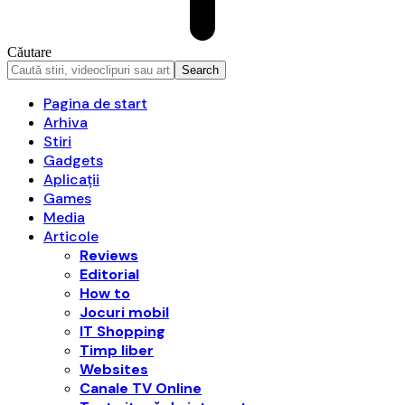
Căutare
Pagina de start
Arhiva
Stiri
Gadgets
Aplicații
Games
Media
Articole
Reviews
Editorial
How to
Jocuri mobil
IT Shopping
Timp liber
Websites
Canale TV Online