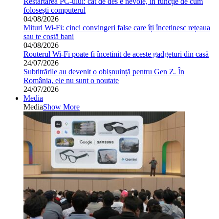
Restartarea PC-ului: cât de des e nevoie, în funcție de cum
folosești computerul
04/08/2026
Mituri Wi-Fi: cinci convingeri false care îți încetinesc rețeaua
sau te costă bani
04/08/2026
Routerul Wi-Fi poate fi încetinit de aceste gadgeturi din casă
24/07/2026
Subtitrările au devenit o obișnuință pentru Gen Z. În
România, ele nu sunt o noutate
24/07/2026
Media
Media
Show More