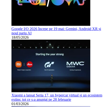
Google I/O 2026 începe pe 19 mai: Gemini, Android XR și
noul pariu AI
18/05/2026
Xiaomi a lansat Seria 17, un hypercar virtual și un ecosistem
extins: tot ce s-a anunțat pe 28 februarie
01/03/2026