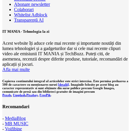
Abonare newsletter
Colaborari
Whitelist Adblock
Transparență AI
IT MANIA - Tehnologia la zi
Acest website îți aduce cele mai recente și importante noutăți din
lumea tehnologiei și a gadgeturilor dar si cele mai recente clipuri
video ale emisiunii IT MANIA și TechBuzz. Puteți citi, de
asemenea, recenzii despre diferite produse, tutoriale, recomandări de
aplicații și jocuri.
Afla mai multe
Copierea continutului integral al articolelor este strict interzisa. Este permisa preluarea a
500 de caractere cu menționares sursei
[detalii]
. Imaginile folosite pe acest blog au
caracter reprezentativ si sunt obținute din surse publice precum Google Images,
comunicate de presă sau din biblioteci gratuite de imagini precum
Pexels
,
Unsplash
,
Pixabay
,
FreePik
.
Recomandari
-
MediaBlog
-
MB MUSIC
-
Voifibine