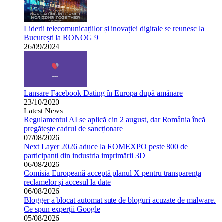
Liderii telecomunicațiilor și inovației digitale se reunesc la
București la RONOG 9
26/09/2024
Lansare Facebook Dating în Europa după amânare
23/10/2020
Latest News
Regulamentul AI se aplică din 2 august, dar România încă
pregătește cadrul de sancționare
07/08/2026
Next Layer 2026 aduce la ROMEXPO peste 800 de
participanți din industria imprimării 3D
06/08/2026
Comisia Europeană acceptă planul X pentru transparența
reclamelor și accesul la date
06/08/2026
Blogger a blocat automat sute de bloguri acuzate de malware.
Ce spun experții Google
05/08/2026