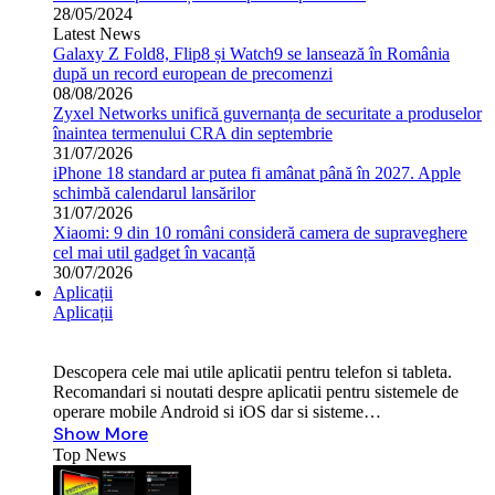
28/05/2024
Latest News
Galaxy Z Fold8, Flip8 și Watch9 se lansează în România
după un record european de precomenzi
08/08/2026
Zyxel Networks unifică guvernanța de securitate a produselor
înaintea termenului CRA din septembrie
31/07/2026
iPhone 18 standard ar putea fi amânat până în 2027. Apple
schimbă calendarul lansărilor
31/07/2026
Xiaomi: 9 din 10 români consideră camera de supraveghere
cel mai util gadget în vacanță
30/07/2026
Aplicații
Aplicații
Descopera cele mai utile aplicatii pentru telefon si tableta.
Recomandari si noutati despre aplicatii pentru sistemele de
operare mobile Android si iOS dar si sisteme…
Show More
Top News