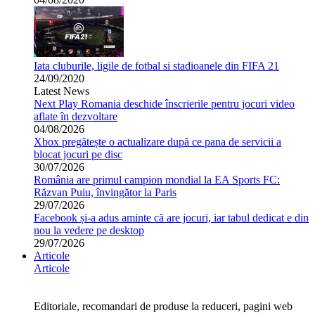
Iata cluburile, ligile de fotbal si stadioanele din FIFA 21
24/09/2020
Latest News
Next Play Romania deschide înscrierile pentru jocuri video
aflate în dezvoltare
04/08/2026
Xbox pregătește o actualizare după ce pana de servicii a
blocat jocuri pe disc
30/07/2026
România are primul campion mondial la EA Sports FC:
Răzvan Puiu, învingător la Paris
29/07/2026
Facebook și-a adus aminte că are jocuri, iar tabul dedicat e din
nou la vedere pe desktop
29/07/2026
Articole
Articole
Editoriale, recomandari de produse la reduceri, pagini web