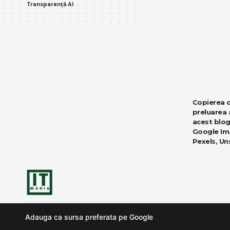
Transparență AI
Copierea co
preluarea 
acest blog
Google Ima
Pexels
,
Un
Adauga ca sursa preferata pe Google
© 2012 - 2026 IT MANIA. Un proiect Bogdan-Chirea.ro. Toate drepturi