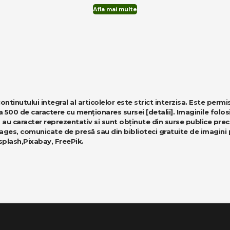
Afla mai multe
ntinutului integral al articolelor este strict interzisa. Este permi
a 500 de caractere cu menționares sursei
[detalii]
. Imaginile folos
 au caracter reprezentativ si sunt obținute din surse publice pre
ges, comunicate de presă sau din biblioteci gratuite de imagini
splash
,
Pixabay
,
FreePik
.
le rezervate