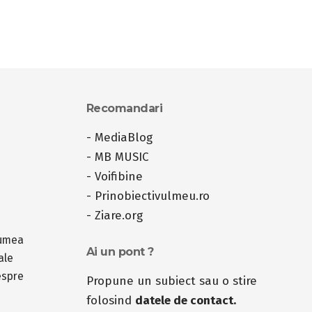
Recomandari
-
MediaBlog
-
MB MUSIC
-
Voifibine
-
Prinobiectivulmeu.ro
-
Ziare.org
lumea
Ai un pont ?
ale
espre
Propune un subiect sau o stire
folosind
datele de contact.