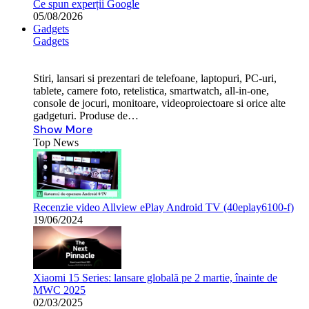
Ce spun experții Google
05/08/2026
Gadgets
Gadgets
Stiri, lansari si prezentari de telefoane, laptopuri, PC-uri,
tablete, camere foto, retelistica, smartwatch, all-in-one,
console de jocuri, monitoare, videoproiectoare si orice alte
gadgeturi. Produse de…
Show More
Top News
Recenzie video Allview ePlay Android TV (40eplay6100-f)
19/06/2024
Xiaomi 15 Series: lansare globală pe 2 martie, înainte de
MWC 2025
02/03/2025