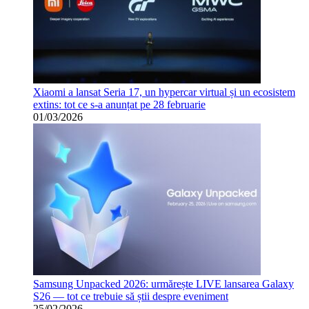
Xiaomi a lansat Seria 17, un hypercar virtual și un ecosistem
extins: tot ce s-a anunțat pe 28 februarie
01/03/2026
Samsung Unpacked 2026: urmărește LIVE lansarea Galaxy
S26 — tot ce trebuie să știi despre eveniment
25/02/2026