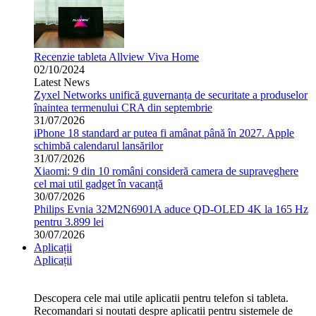
Recenzie tableta Allview Viva Home
02/10/2024
Latest News
Zyxel Networks unifică guvernanța de securitate a produselor
înaintea termenului CRA din septembrie
31/07/2026
iPhone 18 standard ar putea fi amânat până în 2027. Apple
schimbă calendarul lansărilor
31/07/2026
Xiaomi: 9 din 10 români consideră camera de supraveghere
cel mai util gadget în vacanță
30/07/2026
Philips Evnia 32M2N6901A aduce QD-OLED 4K la 165 Hz
pentru 3.899 lei
30/07/2026
Aplicații
Aplicații
Descopera cele mai utile aplicatii pentru telefon si tableta.
Recomandari si noutati despre aplicatii pentru sistemele de