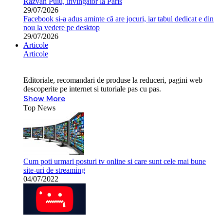
Răzvan Puiu, învingător la Paris
29/07/2026
Facebook și-a adus aminte că are jocuri, iar tabul dedicat e din
nou la vedere pe desktop
29/07/2026
Articole
Articole
Editoriale, recomandari de produse la reduceri, pagini web
descoperite pe internet si tutoriale pas cu pas.
Show More
Top News
Cum poti urmari posturi tv online si care sunt cele mai bune
site-uri de streaming
04/07/2022