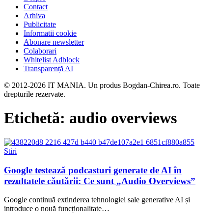
Contact
Arhiva
Publicitate
Informatii cookie
Abonare newsletter
Colaborari
Whitelist Adblock
Transparență AI
© 2012-2026 IT MANIA. Un produs Bogdan-Chirea.ro. Toate
drepturile rezervate.
Etichetă:
audio overviews
Stiri
Google testează podcasturi generate de AI în
rezultatele căutării: Ce sunt „Audio Overviews”
Google continuă extinderea tehnologiei sale generative AI și
introduce o nouă funcționalitate…