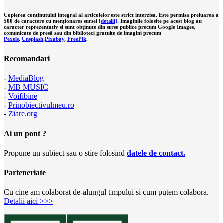
Copierea continutului integral al articolelor este strict interzisa. Este permisa preluarea a
500 de caractere cu menționares sursei
[detalii]
. Imaginile folosite pe acest blog au
caracter reprezentativ si sunt obținute din surse publice precum Google Images,
comunicate de presă sau din biblioteci gratuite de imagini precum
Pexels
,
Unsplash
,
Pixabay
,
FreePik
.
Recomandari
-
MediaBlog
-
MB MUSIC
-
Voifibine
-
Prinobiectivulmeu.ro
-
Ziare.org
Ai un pont ?
Propune un subiect sau o stire folosind
datele de contact.
Parteneriate
Cu cine am colaborat de-alungul timpului si cum putem colabora.
Detalii aici >>>