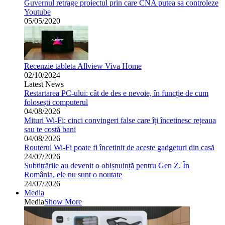
Guvernul retrage proiectul prin care CNA putea sa controleze
Youtube
05/05/2020
Recenzie tableta Allview Viva Home
02/10/2024
Latest News
Restartarea PC-ului: cât de des e nevoie, în funcție de cum
folosești computerul
04/08/2026
Mituri Wi-Fi: cinci convingeri false care îți încetinesc rețeaua
sau te costă bani
04/08/2026
Routerul Wi-Fi poate fi încetinit de aceste gadgeturi din casă
24/07/2026
Subtitrările au devenit o obișnuință pentru Gen Z. În
România, ele nu sunt o noutate
24/07/2026
Media
Media
Show More