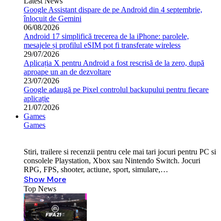
Latest News
Google Assistant dispare de pe Android din 4 septembrie,
înlocuit de Gemini
06/08/2026
Android 17 simplifică trecerea de la iPhone: parolele,
mesajele și profilul eSIM pot fi transferate wireless
29/07/2026
Aplicația X pentru Android a fost rescrisă de la zero, după
aproape un an de dezvoltare
23/07/2026
Google adaugă pe Pixel controlul backupului pentru fiecare
aplicație
21/07/2026
Games
Games
Stiri, trailere si recenzii pentru cele mai tari jocuri pentru PC si
consolele Playstation, Xbox sau Nintendo Switch. Jocuri
RPG, FPS, shooter, actiune, sport, simulare,…
Show More
Top News