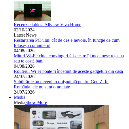
Recenzie tableta Allview Viva Home
02/10/2024
Latest News
Restartarea PC-ului: cât de des e nevoie, în funcție de cum
folosești computerul
04/08/2026
Mituri Wi-Fi: cinci convingeri false care îți încetinesc rețeaua
sau te costă bani
04/08/2026
Routerul Wi-Fi poate fi încetinit de aceste gadgeturi din casă
24/07/2026
Subtitrările au devenit o obișnuință pentru Gen Z. În
România, ele nu sunt o noutate
24/07/2026
Media
Media
Show More