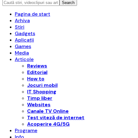
Pagina de start
Arhiva
Stiri
Gadgets
Aplicații
Games
Media
Articole
Reviews
Editorial
How to
Jocuri mobil
IT Shopping
Timp liber
Websites
Canale TV Online
Test viteză de internet
Acoperire 4G/5G
Programe
Info