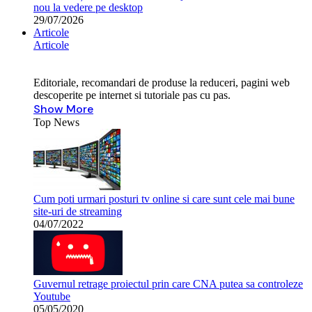
nou la vedere pe desktop
29/07/2026
Articole
Articole
Editoriale, recomandari de produse la reduceri, pagini web
descoperite pe internet si tutoriale pas cu pas.
Show More
Top News
Cum poti urmari posturi tv online si care sunt cele mai bune
site-uri de streaming
04/07/2022
Guvernul retrage proiectul prin care CNA putea sa controleze
Youtube
05/05/2020