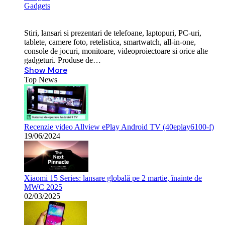
Gadgets
Stiri, lansari si prezentari de telefoane, laptopuri, PC-uri,
tablete, camere foto, retelistica, smartwatch, all-in-one,
console de jocuri, monitoare, videoproiectoare si orice alte
gadgeturi. Produse de…
Show More
Top News
Recenzie video Allview ePlay Android TV (40eplay6100-f)
19/06/2024
Xiaomi 15 Series: lansare globală pe 2 martie, înainte de
MWC 2025
02/03/2025