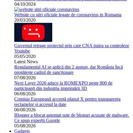
04/10/2024
Website cu stiri oficiale legate de coronavirus in Romania
20/03/2020
Guvernul retrage proiectul prin care CNA putea sa controleze
Youtube
05/05/2020
Latest News
Regulamentul AI se aplică din 2 august, dar România încă
pregătește cadrul de sancționare
07/08/2026
Next Layer 2026 aduce la ROMEXPO peste 800 de
participanți din industria imprimării 3D
06/08/2026
Comisia Europeană acceptă planul X pentru transparența
reclamelor și accesul la date
06/08/2026
Blogger a blocat automat sute de bloguri acuzate de malware.
Ce spun experții Google
05/08/2026
Gadgets