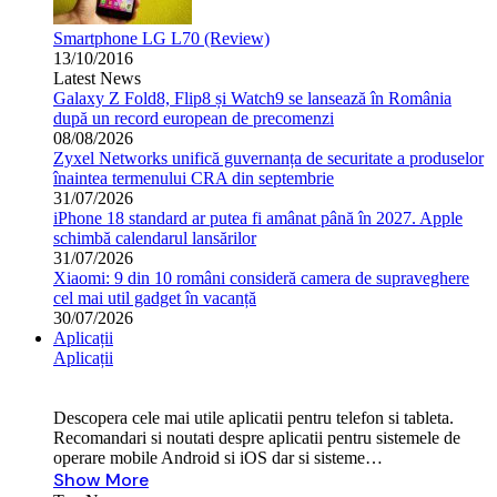
Smartphone LG L70 (Review)
13/10/2016
Latest News
Galaxy Z Fold8, Flip8 și Watch9 se lansează în România
după un record european de precomenzi
08/08/2026
Zyxel Networks unifică guvernanța de securitate a produselor
înaintea termenului CRA din septembrie
31/07/2026
iPhone 18 standard ar putea fi amânat până în 2027. Apple
schimbă calendarul lansărilor
31/07/2026
Xiaomi: 9 din 10 români consideră camera de supraveghere
cel mai util gadget în vacanță
30/07/2026
Aplicații
Aplicații
Descopera cele mai utile aplicatii pentru telefon si tableta.
Recomandari si noutati despre aplicatii pentru sistemele de
operare mobile Android si iOS dar si sisteme…
Show More