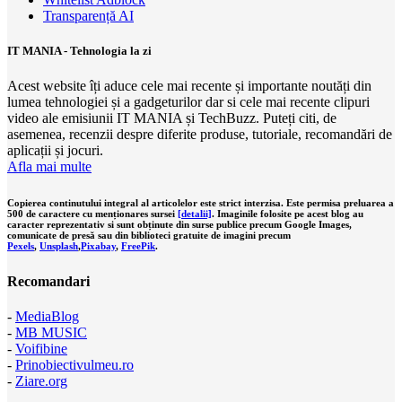
Transparență AI
IT MANIA - Tehnologia la zi
Acest website îți aduce cele mai recente și importante noutăți din
lumea tehnologiei și a gadgeturilor dar si cele mai recente clipuri
video ale emisiunii IT MANIA și TechBuzz. Puteți citi, de
asemenea, recenzii despre diferite produse, tutoriale, recomandări de
aplicații și jocuri.
Afla mai multe
Copierea continutului integral al articolelor este strict interzisa. Este permisa preluarea a
500 de caractere cu menționares sursei
[detalii]
. Imaginile folosite pe acest blog au
caracter reprezentativ si sunt obținute din surse publice precum Google Images,
comunicate de presă sau din biblioteci gratuite de imagini precum
Pexels
,
Unsplash
,
Pixabay
,
FreePik
.
Recomandari
-
MediaBlog
-
MB MUSIC
-
Voifibine
-
Prinobiectivulmeu.ro
-
Ziare.org