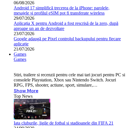
06/08/2026
Android 17 simplifică trecerea de la iPhone: parolele,
mesajele și profilul eSIM pot fi transferate wireless
29/07/2026
Aplicația X pentru Android a fost rescrisă de la zero, după
aproape un an de dezvoltare
23/07/2026
Google adaugă pe Pixel controlul backupului pentru fiecare
aplicație
21/07/2026
Games
Games
Stiri, trailere si recenzii pentru cele mai tari jocuri pentru PC si
consolele Playstation, Xbox sau Nintendo Switch. Jocuri
RPG, FPS, shooter, actiune, sport, simulare,…
Show More
Top News
Iata cluburile, ligile de fotbal si stadioanele din FIFA 21