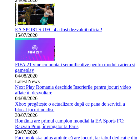
24/09/2020
EA SPORTS UFC 4 a fost dezvaluit oficial!
15/07/2020
FIFA 21 vine cu noutati semnificative pentru modul cariera si
gameplay
04/08/2020
Latest News
Next Play Romania deschide înscrierile pentru jocuri video
aflate în dezvoltare
04/08/2026
Xbox pregătește o actualizare după ce pana de servicii a
blocat jocuri pe disc
30/07/2026
România are primul campion mondial la EA Sports FC:
Răzvan Puiu, învingător la Paris
29/07/2026
Facebook și-a adus aminte că are jocuri, iar tabul dedicat e din