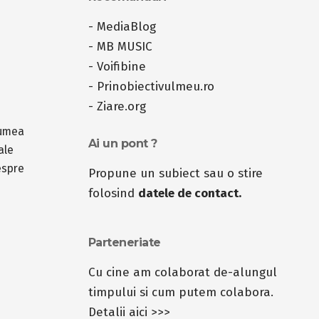
-
MediaBlog
-
MB MUSIC
-
Voifibine
-
Prinobiectivulmeu.ro
-
Ziare.org
lumea
Ai un pont ?
ale
espre
Propune un subiect sau o stire
folosind
datele de contact.
Parteneriate
Cu cine am colaborat de-alungul
timpului si cum putem colabora.
Detalii aici >>>