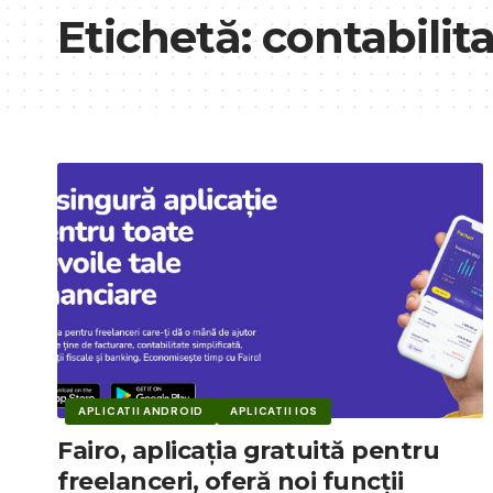
Etichetă:
contabilit
APLICATII ANDROID
APLICATII IOS
Fairo, aplicația gratuită pentru
freelanceri, oferă noi funcții