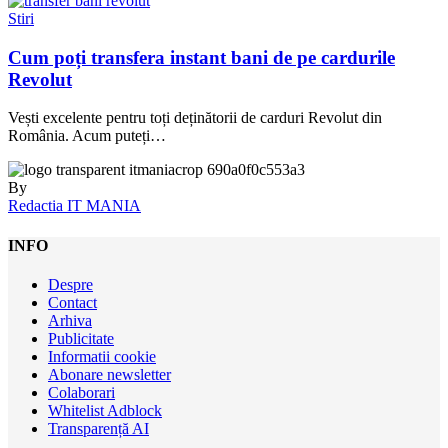
Stiri
Cum poți transfera instant bani de pe cardurile
Revolut
Vești excelente pentru toți deținătorii de carduri Revolut din
România. Acum puteți…
By
Redactia IT MANIA
INFO
Despre
Contact
Arhiva
Publicitate
Informatii cookie
Abonare newsletter
Colaborari
Whitelist Adblock
Transparență AI