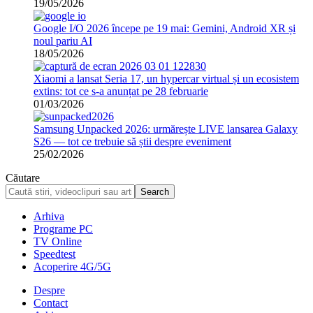
19/05/2026
Google I/O 2026 începe pe 19 mai: Gemini, Android XR și
noul pariu AI
18/05/2026
Xiaomi a lansat Seria 17, un hypercar virtual și un ecosistem
extins: tot ce s-a anunțat pe 28 februarie
01/03/2026
Samsung Unpacked 2026: urmărește LIVE lansarea Galaxy
S26 — tot ce trebuie să știi despre eveniment
25/02/2026
Căutare
Arhiva
Programe PC
TV Online
Speedtest
Acoperire 4G/5G
Despre
Contact