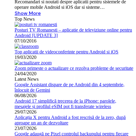
Recomandari si noutati despre aplicatii pentru sistemele de
operare mobile Android si iOS dar si sisteme…
Show More
Top News
Posturi TV Romanesti – aplicatie de televiziune online pentru
Android [UPDATE 3]
07/10/2016
Top aplicatii de videoconferinte pentru Android si iOS
19/03/2020
Zoom primeste o actualizare ce rezolva probleme de securitate
24/04/2020
Latest News
Google Assistant dispare de pe Android din 4 septembrie,
înlocuit de Gemini
06/08/2026
Android 17 simplifică trecerea de la iPhone: parolele,
mesajele și profilul eSIM pot fi transferate wireless
29/07/2026
Aplicația X pentru Android a fost rescrisă de la zero, după
aproape un an de dezvoltare
23/07/2026
Google adaugă pe Pixel controlul backupului pentru fiecare