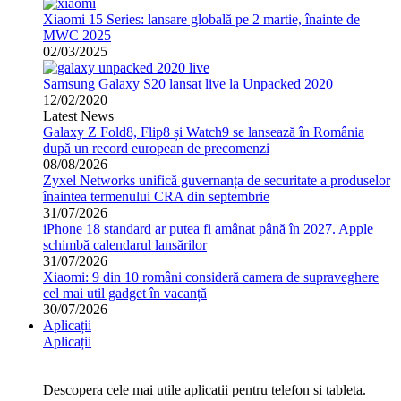
Xiaomi 15 Series: lansare globală pe 2 martie, înainte de
MWC 2025
02/03/2025
Samsung Galaxy S20 lansat live la Unpacked 2020
12/02/2020
Latest News
Galaxy Z Fold8, Flip8 și Watch9 se lansează în România
după un record european de precomenzi
08/08/2026
Zyxel Networks unifică guvernanța de securitate a produselor
înaintea termenului CRA din septembrie
31/07/2026
iPhone 18 standard ar putea fi amânat până în 2027. Apple
schimbă calendarul lansărilor
31/07/2026
Xiaomi: 9 din 10 români consideră camera de supraveghere
cel mai util gadget în vacanță
30/07/2026
Aplicații
Aplicații
Descopera cele mai utile aplicatii pentru telefon si tableta.