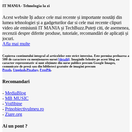
IT MANIA - Tehnologia la zi
Acest website îți aduce cele mai recente și importante noutăți din
lumea tehnologiei și a gadgeturilor dar si cele mai recente clipuri
video ale emisiunii IT MANIA și TechBuzz.Puteți citi, de asemenea,
recenzii despre diferite produse, tutoriale, recomandări de aplicații și
jocuri.
Afla mai multe
Copierea continutului integral al articolelor este strict interzisa. Este permisa preluarea a
500 de caractere cu menționares sursei
[detalii]
. Imaginile folosite pe acest blog au
caracter reprezentativ si sunt obținute din surse publice precum Google Images,
comunicate de presă sau din biblioteci gratuite de imagini precum
Pexels
,
Unsplash
,
Pixabay
,
FreePik
.
Recomandari
-
MediaBlog
-
MB MUSIC
-
Voifibine
-
Prinobiectivulmeu.ro
-
Ziare.org
Ai un pont ?