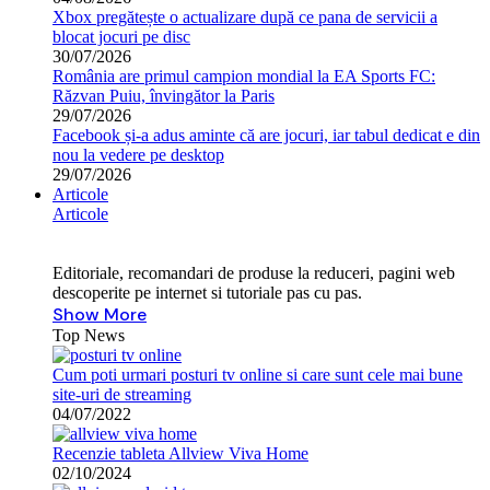
Xbox pregătește o actualizare după ce pana de servicii a
blocat jocuri pe disc
30/07/2026
România are primul campion mondial la EA Sports FC:
Răzvan Puiu, învingător la Paris
29/07/2026
Facebook și-a adus aminte că are jocuri, iar tabul dedicat e din
nou la vedere pe desktop
29/07/2026
Articole
Articole
Editoriale, recomandari de produse la reduceri, pagini web
descoperite pe internet si tutoriale pas cu pas.
Show More
Top News
Cum poti urmari posturi tv online si care sunt cele mai bune
site-uri de streaming
04/07/2022
Recenzie tableta Allview Viva Home
02/10/2024