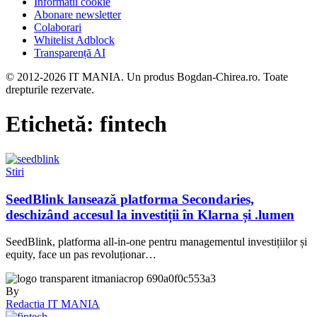
Informatii cookie
Abonare newsletter
Colaborari
Whitelist Adblock
Transparență AI
© 2012-2026 IT MANIA. Un produs Bogdan-Chirea.ro. Toate
drepturile rezervate.
Etichetă:
fintech
Stiri
SeedBlink lansează platforma Secondaries,
deschizând accesul la investiții în Klarna și .lumen
SeedBlink, platforma all-in-one pentru managementul investițiilor și
equity, face un pas revoluționar…
By
Redactia IT MANIA