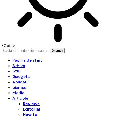
Căutare
Pagina de start
Arhiva
Stiri
Gadgets
Aplicații
Games
Media
Articole
Reviews
Editorial
How to