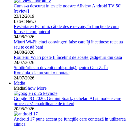
Cum s-a descurat in testele noastre Allview Android TV 50′
[review]
23/12/2019
Latest News
Restartarea PC-ului: cât de des e nevoie, în funcție de cum
folosești computerul
04/08/2026
Mituri Wi-Fi: cinci convingeri false care îți încetinesc rețeaua
sau te costă bani
04/08/2026
Routerul Wi-Fi poate fi încetinit de aceste gadgeturi din casă
24/07/2026
Subtitrările au devenit o obișnuință pentru Gen Z. În
România, ele nu sunt o noutate
24/07/2026
Media
Media
Show More
Google I/O 2026: Gemini Spark, ochelari AI și modele care
procesează cuadrilioane de tokeni
20/05/2026
Android 17 pune accent pe funcțiile care contează în utilizarea
zilnică