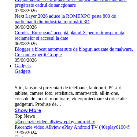
pregătește cadrul de sancționare
07/08/2026
Next Layer 2026 aduce la ROMEXPO peste 800 de
participanți din industria imprimării 3D
06/08/2026
Comisia Europeană acceptă planul X pentru transparența
reclamelor și accesul la date
06/08/2026
Blogger a blocat automat sute de bloguri acuzate de malware.
Ce spun experții Google
05/08/2026
Gadgets
Gadgets
Stiri, lansari si prezentari de telefoane, laptopuri, PC-uri,
tablete, camere foto, retelistica, smartwatch, all-in-one,
console de jocuri, monitoare, videoproiectoare si orice alte
gadgeturi. Produse de…
Show More
Top News
Recenzie video Allview ePlay Android TV (40eplay6100-f)
19/06/2024