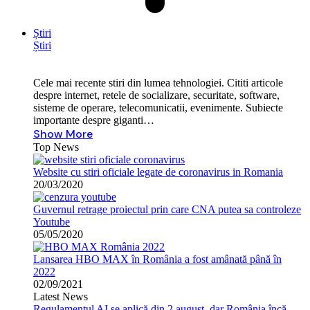
Știri
Știri
Cele mai recente stiri din lumea tehnologiei. Cititi articole
despre internet, retele de socializare, securitate, software,
sisteme de operare, telecomunicatii, evenimente. Subiecte
importante despre giganti…
Show More
Top News
Website cu stiri oficiale legate de coronavirus in Romania
20/03/2020
Guvernul retrage proiectul prin care CNA putea sa controleze
Youtube
05/05/2020
Lansarea HBO MAX în România a fost amânată până în
2022
02/09/2021
Latest News
Regulamentul AI se aplică din 2 august, dar România încă