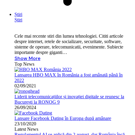
Știri
Știri
Cele mai recente stiri din lumea tehnologiei. Cititi articole
despre internet, retele de socializare, securitate, software,
sisteme de operare, telecomunicatii, evenimente. Subiecte
importante despre giganti…
Show More
Top News
Lansarea HBO MAX în România a fost amânată până în
2022
02/09/2021
Liderii telecomunicațiilor și inovației digitale se reunesc la
București la RONOG 9
26/09/2024
Lansare Facebook Dating în Europa după amânare
23/10/2020
Latest News
Regulamentul AI se aplică din 2 august, dar România încă