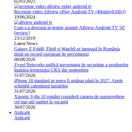
02/03/2025
Recenzie video Allview ePlay Android TV (40eplay6100-f)
19/06/2024
Cum s-a descurat in testele noastre Allview Android TV 50′
[review]
23/12/2019
Latest News
Galaxy Z Fold8, Flip8 și Watch9 se lansează în România
după un record european de precomenzi
08/08/2026
Zyxel Networks unifică guvernanța de securitate a produselor
înaintea termenului CRA din septembrie
31/07/2026
iPhone 18 standard ar putea fi amânat până în 2027. Apple
schimbă calendarul lansărilor
31/07/2026
Xiaomi: 9 din 10 români consideră camera de supraveghere
cel mai util gadget în vacanță
30/07/2026
Aplicații
Aplicații