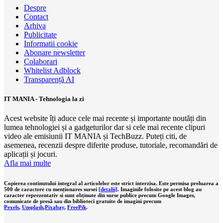
Despre
Contact
Arhiva
Publicitate
Informatii cookie
Abonare newsletter
Colaborari
Whitelist Adblock
Transparență AI
IT MANIA - Tehnologia la zi
Acest website îți aduce cele mai recente și importante noutăți din
lumea tehnologiei și a gadgeturilor dar si cele mai recente clipuri
video ale emisiunii IT MANIA și TechBuzz. Puteți citi, de
asemenea, recenzii despre diferite produse, tutoriale, recomandări de
aplicații și jocuri.
Afla mai multe
Copierea continutului integral al articolelor este strict interzisa. Este permisa preluarea a
500 de caractere cu menționares sursei
[detalii]
. Imaginile folosite pe acest blog au
caracter reprezentativ si sunt obținute din surse publice precum Google Images,
comunicate de presă sau din biblioteci gratuite de imagini precum
Pexels
,
Unsplash
,
Pixabay
,
FreePik
.