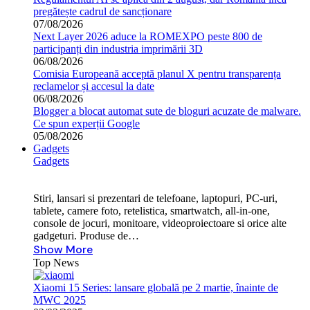
pregătește cadrul de sancționare
07/08/2026
Next Layer 2026 aduce la ROMEXPO peste 800 de
participanți din industria imprimării 3D
06/08/2026
Comisia Europeană acceptă planul X pentru transparența
reclamelor și accesul la date
06/08/2026
Blogger a blocat automat sute de bloguri acuzate de malware.
Ce spun experții Google
05/08/2026
Gadgets
Gadgets
Stiri, lansari si prezentari de telefoane, laptopuri, PC-uri,
tablete, camere foto, retelistica, smartwatch, all-in-one,
console de jocuri, monitoare, videoproiectoare si orice alte
gadgeturi. Produse de…
Show More
Top News
Xiaomi 15 Series: lansare globală pe 2 martie, înainte de
MWC 2025