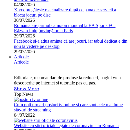
04/08/2026
Xbox pregătește o actualizare după ce pana de servicii a
blocat jocuri pe disc
30/07/2026
România are primul campion mondial la EA Sports FC:
Răzvan Puiu, învingător la Paris
29/07/2026
Facebook și-a adus aminte că are jocuri, iar tabul dedicat e din
nou la vedere pe desktop
29/07/2026
Articole
Articole
Editoriale, recomandari de produse la reduceri, pagini web
descoperite pe internet si tutoriale pas cu pas.
Show More
Top News
Cum poti urmari posturi tv online si care sunt cele mai bune
site-uri de streaming
04/07/2022
Website cu stiri oficiale legate de coronavirus in Romania