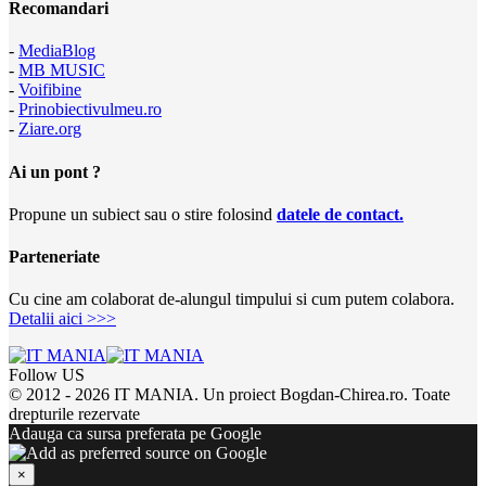
Recomandari
-
MediaBlog
-
MB MUSIC
-
Voifibine
-
Prinobiectivulmeu.ro
-
Ziare.org
Ai un pont ?
Propune un subiect sau o stire folosind
datele de contact.
Parteneriate
Cu cine am colaborat de-alungul timpului si cum putem colabora.
Detalii aici >>>
Follow US
© 2012 - 2026 IT MANIA. Un proiect Bogdan-Chirea.ro. Toate
drepturile rezervate
Adauga ca sursa preferata pe Google
×