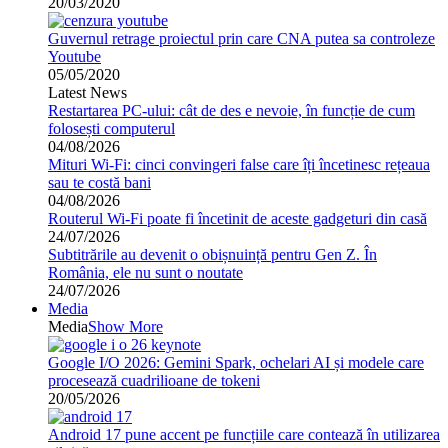
20/03/2020
Guvernul retrage proiectul prin care CNA putea sa controleze
Youtube
05/05/2020
Latest News
Restartarea PC-ului: cât de des e nevoie, în funcție de cum
folosești computerul
04/08/2026
Mituri Wi-Fi: cinci convingeri false care îți încetinesc rețeaua
sau te costă bani
04/08/2026
Routerul Wi-Fi poate fi încetinit de aceste gadgeturi din casă
24/07/2026
Subtitrările au devenit o obișnuință pentru Gen Z. În
România, ele nu sunt o noutate
24/07/2026
Media
Media
Show More
Google I/O 2026: Gemini Spark, ochelari AI și modele care
procesează cuadrilioane de tokeni
20/05/2026
Android 17 pune accent pe funcțiile care contează în utilizarea