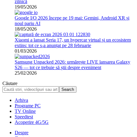
zilnică
19/05/2026
Google I/O 2026 începe pe 19 mai: Gemini, Android XR și
noul pariu AI
18/05/2026
Xiaomi a lansat Seria 17, un hypercar virtual și un ecosistem
extins: tot ce s-a anunțat pe 28 februarie
01/03/2026
Samsung Unpacked 2026: urmărește LIVE lansarea Galaxy
S26 — tot ce trebuie să știi despre eveniment
25/02/2026
Căutare
Arhiva
Programe PC
TV Online
Speedtest
Acoperire 4G/5G
Despre