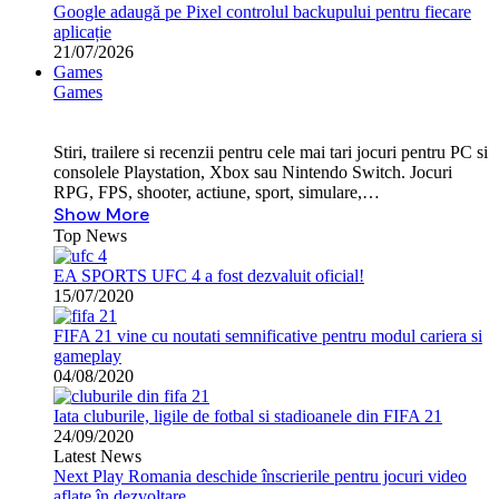
Google adaugă pe Pixel controlul backupului pentru fiecare
aplicație
21/07/2026
Games
Games
Stiri, trailere si recenzii pentru cele mai tari jocuri pentru PC si
consolele Playstation, Xbox sau Nintendo Switch. Jocuri
RPG, FPS, shooter, actiune, sport, simulare,…
Show More
Top News
EA SPORTS UFC 4 a fost dezvaluit oficial!
15/07/2020
FIFA 21 vine cu noutati semnificative pentru modul cariera si
gameplay
04/08/2020
Iata cluburile, ligile de fotbal si stadioanele din FIFA 21
24/09/2020
Latest News
Next Play Romania deschide înscrierile pentru jocuri video
aflate în dezvoltare