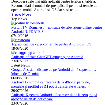
Descopera cele mai utile aplicatii pentru telefon si tableta.
Recomandari si noutati despre aplicatii pentru sistemele de
operare mobile Android si iOS dar si sisteme…
Show More
Top News
Posturi TV Romanesti – aplicatie de televiziune online pentru
Android [UPDATE 3]
07/10/2016
Top aplicatii de videoconferinte pentru Android si iOS
19/03/2020
Aplicația oficială ChatGPT ajunge și pe Android
23/07/2023
Latest News
Google Assistant dispare de pe Android din 4 septembrie,
înlocuit de Gemini
06/08/2026
Android 17 simplifică trecerea de la iPhone: parolele,
mesajele și profilul eSIM pot fi transferate wireless
29/07/2026
Aplicația X pentru Android a fost rescrisă de la zero, după
aproape un an de dezvoltare
23/07/2026