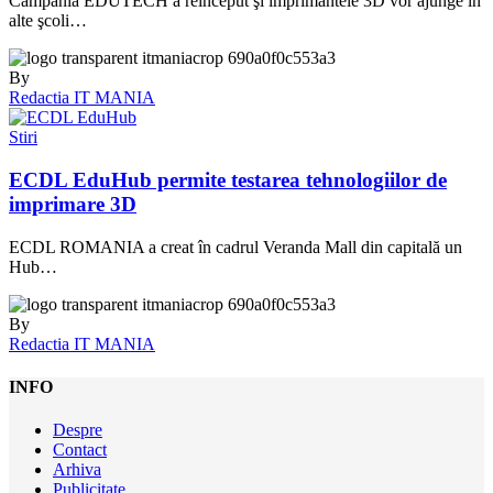
Campania EDUTECH a reînceput şi imprimantele 3D vor ajunge în
alte şcoli…
By
Redactia IT MANIA
Stiri
ECDL EduHub permite testarea tehnologiilor de
imprimare 3D
ECDL ROMANIA a creat în cadrul Veranda Mall din capitală un
Hub…
By
Redactia IT MANIA
INFO
Despre
Contact
Arhiva
Publicitate