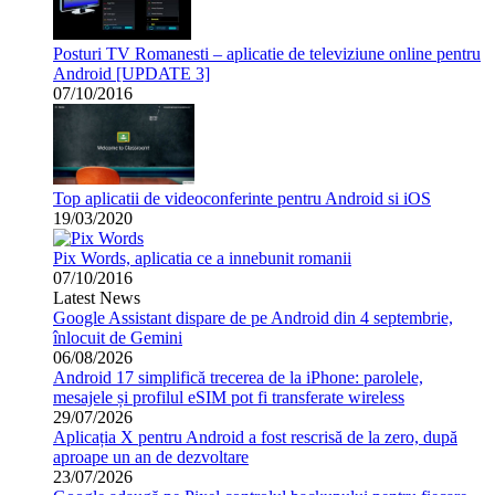
Posturi TV Romanesti – aplicatie de televiziune online pentru
Android [UPDATE 3]
07/10/2016
Top aplicatii de videoconferinte pentru Android si iOS
19/03/2020
Pix Words, aplicatia ce a innebunit romanii
07/10/2016
Latest News
Google Assistant dispare de pe Android din 4 septembrie,
înlocuit de Gemini
06/08/2026
Android 17 simplifică trecerea de la iPhone: parolele,
mesajele și profilul eSIM pot fi transferate wireless
29/07/2026
Aplicația X pentru Android a fost rescrisă de la zero, după
aproape un an de dezvoltare
23/07/2026