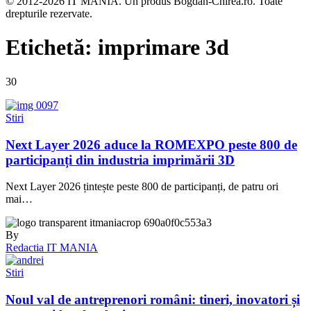
© 2012-2026 IT MANIA. Un produs Bogdan-Chirea.ro. Toate
drepturile rezervate.
Etichetă:
imprimare 3d
30
Stiri
Next Layer 2026 aduce la ROMEXPO peste 800 de
participanți din industria imprimării 3D
Next Layer 2026 țintește peste 800 de participanți, de patru ori
mai…
By
Redactia IT MANIA
Stiri
Noul val de antreprenori români: tineri, inovatori și