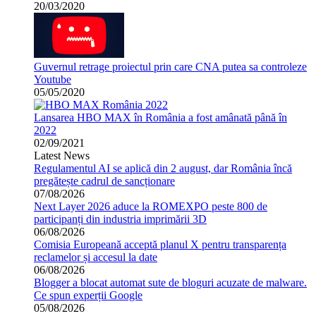
20/03/2020
Guvernul retrage proiectul prin care CNA putea sa controleze
Youtube
05/05/2020
Lansarea HBO MAX în România a fost amânată până în
2022
02/09/2021
Latest News
Regulamentul AI se aplică din 2 august, dar România încă
pregătește cadrul de sancționare
07/08/2026
Next Layer 2026 aduce la ROMEXPO peste 800 de
participanți din industria imprimării 3D
06/08/2026
Comisia Europeană acceptă planul X pentru transparența
reclamelor și accesul la date
06/08/2026
Blogger a blocat automat sute de bloguri acuzate de malware.
Ce spun experții Google
05/08/2026