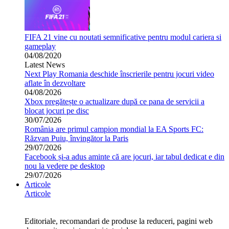
FIFA 21 vine cu noutati semnificative pentru modul cariera si
gameplay
04/08/2020
Latest News
Next Play Romania deschide înscrierile pentru jocuri video
aflate în dezvoltare
04/08/2026
Xbox pregătește o actualizare după ce pana de servicii a
blocat jocuri pe disc
30/07/2026
România are primul campion mondial la EA Sports FC:
Răzvan Puiu, învingător la Paris
29/07/2026
Facebook și-a adus aminte că are jocuri, iar tabul dedicat e din
nou la vedere pe desktop
29/07/2026
Articole
Articole
Editoriale, recomandari de produse la reduceri, pagini web