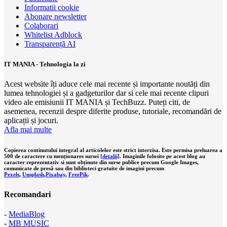
Informatii cookie
Abonare newsletter
Colaborari
Whitelist Adblock
Transparență AI
IT MANIA - Tehnologia la zi
Acest website îți aduce cele mai recente și importante noutăți din
lumea tehnologiei și a gadgeturilor dar si cele mai recente clipuri
video ale emisiunii IT MANIA și TechBuzz. Puteți citi, de
asemenea, recenzii despre diferite produse, tutoriale, recomandări de
aplicații și jocuri.
Afla mai multe
Copierea continutului integral al articolelor este strict interzisa. Este permisa preluarea a
500 de caractere cu menționares sursei
[detalii]
. Imaginile folosite pe acest blog au
caracter reprezentativ si sunt obținute din surse publice precum Google Images,
comunicate de presă sau din biblioteci gratuite de imagini precum
Pexels
,
Unsplash
,
Pixabay
,
FreePik
.
Recomandari
-
MediaBlog
-
MB MUSIC