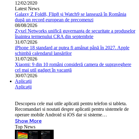
12/02/2020
Latest News
Galaxy Z Fold8, Flip8 și Watch9 se lansează în România
după un record european de precomenzi
08/08/2026
Zyxel Networks unifică guvernanța de securitate a produselor
înaintea termenului CRA din septembrie
31/07/2026
iPhone 18 standard ar putea fi amânat până în 2027. Apple
schimbă calendarul lansărilor
31/07/2026
Xiaomi: 9 din 10 români consideră camera de supraveghere
cel mai util gadget în vacanță
30/07/2026
Aplicații
Aplicații
Descopera cele mai utile aplicatii pentru telefon si tableta.
Recomandari si noutati despre aplicatii pentru sistemele de
operare mobile Android si iOS dar si sisteme…
Show More
Top News