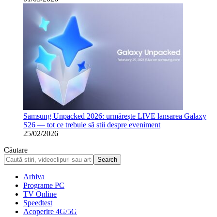
Samsung Unpacked 2026: urmărește LIVE lansarea Galaxy
S26 — tot ce trebuie să știi despre eveniment
25/02/2026
Căutare
Arhiva
Programe PC
TV Online
Speedtest
Acoperire 4G/5G