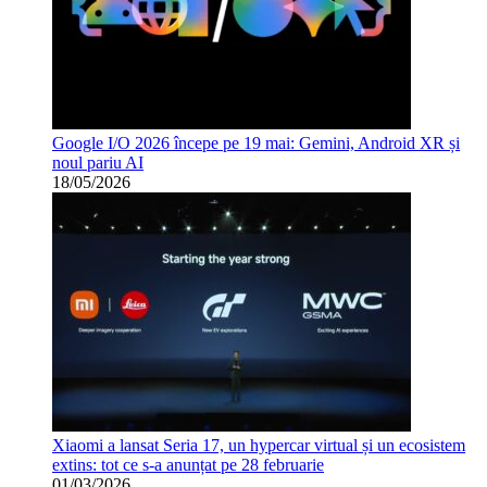
Google I/O 2026 începe pe 19 mai: Gemini, Android XR și
noul pariu AI
18/05/2026
Xiaomi a lansat Seria 17, un hypercar virtual și un ecosistem
extins: tot ce s-a anunțat pe 28 februarie
01/03/2026