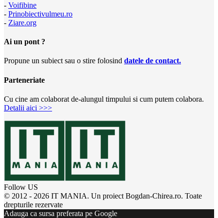
-
Voifibine
-
Prinobiectivulmeu.ro
-
Ziare.org
Ai un pont ?
Propune un subiect sau o stire folosind
datele de contact.
Parteneriate
Cu cine am colaborat de-alungul timpului si cum putem colabora.
Detalii aici >>>
Follow US
© 2012 - 2026 IT MANIA. Un proiect Bogdan-Chirea.ro. Toate
drepturile rezervate
Adauga ca sursa preferata pe Google