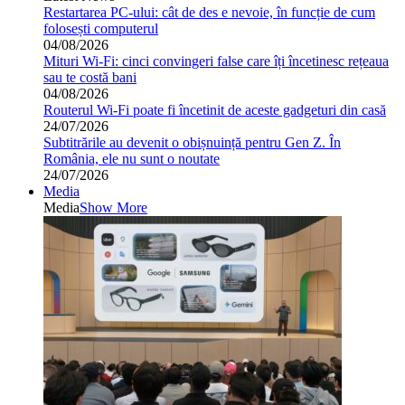
Restartarea PC-ului: cât de des e nevoie, în funcție de cum
folosești computerul
04/08/2026
Mituri Wi-Fi: cinci convingeri false care îți încetinesc rețeaua
sau te costă bani
04/08/2026
Routerul Wi-Fi poate fi încetinit de aceste gadgeturi din casă
24/07/2026
Subtitrările au devenit o obișnuință pentru Gen Z. În
România, ele nu sunt o noutate
24/07/2026
Media
Media
Show More