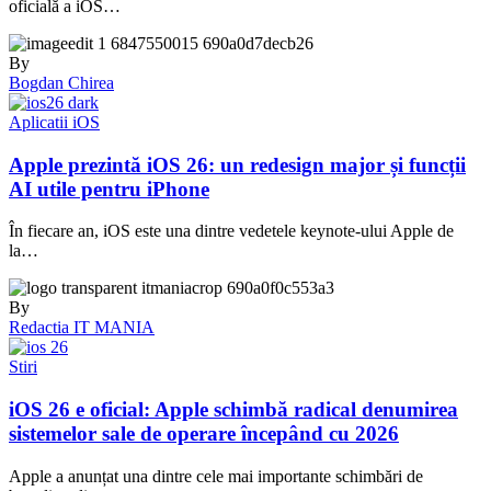
oficială a iOS…
By
Bogdan Chirea
Aplicatii iOS
Apple prezintă iOS 26: un redesign major și funcții
AI utile pentru iPhone
În fiecare an, iOS este una dintre vedetele keynote-ului Apple de
la…
By
Redactia IT MANIA
Stiri
iOS 26 e oficial: Apple schimbă radical denumirea
sistemelor sale de operare începând cu 2026
Apple a anunțat una dintre cele mai importante schimbări de