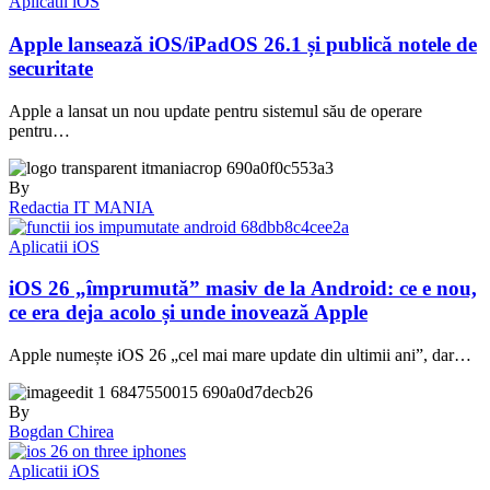
Aplicatii iOS
Apple lansează iOS/iPadOS 26.1 și publică notele de
securitate
Apple a lansat un nou update pentru sistemul său de operare
pentru…
By
Redactia IT MANIA
Aplicatii iOS
iOS 26 „împrumută” masiv de la Android: ce e nou,
ce era deja acolo și unde inovează Apple
Apple numește iOS 26 „cel mai mare update din ultimii ani”, dar…
By
Bogdan Chirea
Aplicatii iOS