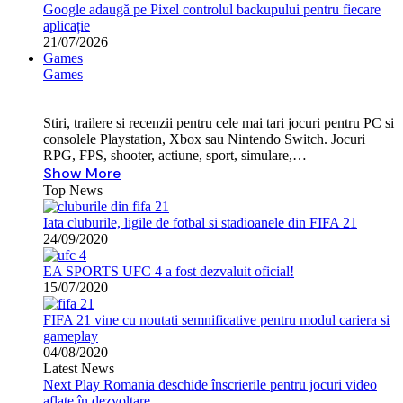
Google adaugă pe Pixel controlul backupului pentru fiecare
aplicație
21/07/2026
Games
Games
Stiri, trailere si recenzii pentru cele mai tari jocuri pentru PC si
consolele Playstation, Xbox sau Nintendo Switch. Jocuri
RPG, FPS, shooter, actiune, sport, simulare,…
Show More
Top News
Iata cluburile, ligile de fotbal si stadioanele din FIFA 21
24/09/2020
EA SPORTS UFC 4 a fost dezvaluit oficial!
15/07/2020
FIFA 21 vine cu noutati semnificative pentru modul cariera si
gameplay
04/08/2020
Latest News
Next Play Romania deschide înscrierile pentru jocuri video
aflate în dezvoltare