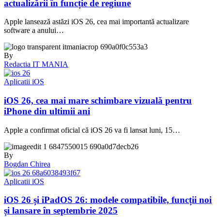
actualizării în funcție de regiune
Apple lansează astăzi iOS 26, cea mai importantă actualizare
software a anului…
By
Redactia IT MANIA
Aplicatii iOS
iOS 26, cea mai mare schimbare vizuală pentru
iPhone din ultimii ani
Apple a confirmat oficial că iOS 26 va fi lansat luni, 15…
By
Bogdan Chirea
Aplicatii iOS
iOS 26 și iPadOS 26: modele compatibile, funcții noi
și lansare în septembrie 2025