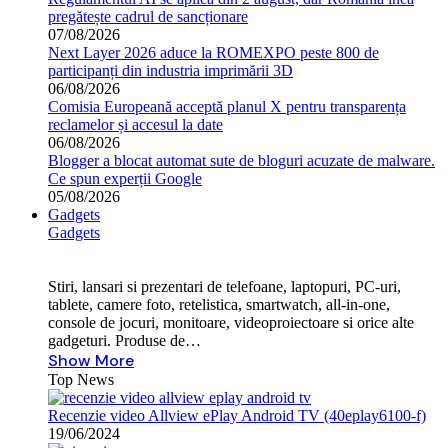
pregătește cadrul de sancționare
07/08/2026
Next Layer 2026 aduce la ROMEXPO peste 800 de
participanți din industria imprimării 3D
06/08/2026
Comisia Europeană acceptă planul X pentru transparența
reclamelor și accesul la date
06/08/2026
Blogger a blocat automat sute de bloguri acuzate de malware.
Ce spun experții Google
05/08/2026
Gadgets
Gadgets
Stiri, lansari si prezentari de telefoane, laptopuri, PC-uri,
tablete, camere foto, retelistica, smartwatch, all-in-one,
console de jocuri, monitoare, videoproiectoare si orice alte
gadgeturi. Produse de…
Show More
Top News
Recenzie video Allview ePlay Android TV (40eplay6100-f)
19/06/2024