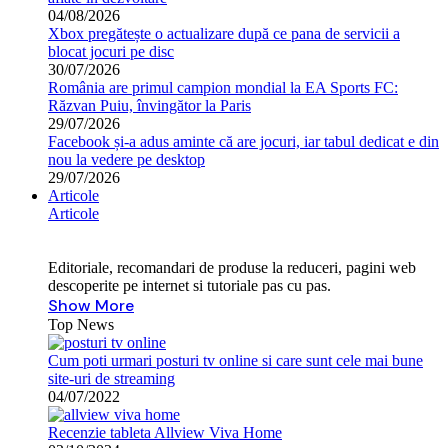
04/08/2026
Xbox pregătește o actualizare după ce pana de servicii a
blocat jocuri pe disc
30/07/2026
România are primul campion mondial la EA Sports FC:
Răzvan Puiu, învingător la Paris
29/07/2026
Facebook și-a adus aminte că are jocuri, iar tabul dedicat e din
nou la vedere pe desktop
29/07/2026
Articole
Articole
Editoriale, recomandari de produse la reduceri, pagini web
descoperite pe internet si tutoriale pas cu pas.
Show More
Top News
Cum poti urmari posturi tv online si care sunt cele mai bune
site-uri de streaming
04/07/2022
Recenzie tableta Allview Viva Home