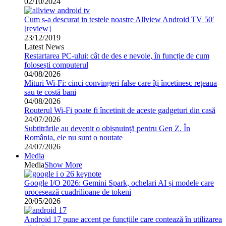
02/10/2024
Cum s-a descurat in testele noastre Allview Android TV 50′
[review]
23/12/2019
Latest News
Restartarea PC-ului: cât de des e nevoie, în funcție de cum
folosești computerul
04/08/2026
Mituri Wi-Fi: cinci convingeri false care îți încetinesc rețeaua
sau te costă bani
04/08/2026
Routerul Wi-Fi poate fi încetinit de aceste gadgeturi din casă
24/07/2026
Subtitrările au devenit o obișnuință pentru Gen Z. În
România, ele nu sunt o noutate
24/07/2026
Media
Media
Show More
Google I/O 2026: Gemini Spark, ochelari AI și modele care
procesează cuadrilioane de tokeni
20/05/2026
Android 17 pune accent pe funcțiile care contează în utilizarea