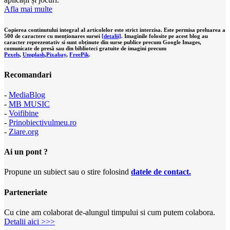
Afla mai multe
Copierea continutului integral al articolelor este strict interzisa. Este permisa preluarea a
500 de caractere cu menționares sursei
[detalii]
. Imaginile folosite pe acest blog au
caracter reprezentativ si sunt obținute din surse publice precum Google Images,
comunicate de presă sau din biblioteci gratuite de imagini precum
Pexels
,
Unsplash
,
Pixabay
,
FreePik
.
Recomandari
-
MediaBlog
-
MB MUSIC
-
Voifibine
-
Prinobiectivulmeu.ro
-
Ziare.org
Ai un pont ?
Propune un subiect sau o stire folosind
datele de contact.
Parteneriate
Cu cine am colaborat de-alungul timpului si cum putem colabora.
Detalii aici >>>