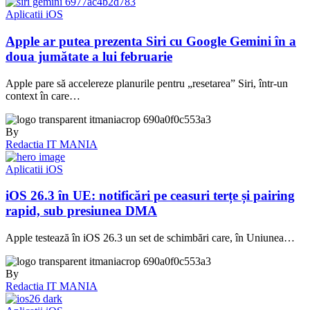
Aplicatii iOS
Apple ar putea prezenta Siri cu Google Gemini în a
doua jumătate a lui februarie
Apple pare să accelereze planurile pentru „resetarea” Siri, într-un
context în care…
By
Redactia IT MANIA
Aplicatii iOS
iOS 26.3 în UE: notificări pe ceasuri terțe și pairing
rapid, sub presiunea DMA
Apple testează în iOS 26.3 un set de schimbări care, în Uniunea…
By
Redactia IT MANIA