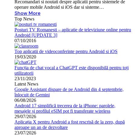
Recomandari si noutati despre aplicatii pentru sistemele de
operare mobile Android si iOS dar si sisteme…
Show More
Top News
Posturi TV Romanesti – aplicatie de televiziune online pentru
Android [UPDATE 3]
07/10/2016
Top aplicatii de videoconferinte pentru Android si iOS
19/03/2020
Funcția de chat vocal a ChatGPT este disponibilă pentru toți
utilizatorii
23/11/2023
Latest News
Google Assistant dispare de pe Android din 4 septembrie,
înlocuit de Gemini
06/08/2026
Android 17 simplifică trecerea de la iPhone: parolele,
mesajele și profilul eSIM pot fi transferate wireless
29/07/2026
Aplicația X pentru Android a fost rescrisă de la zero, după
aproape un an de dezvoltare
23/07/2026