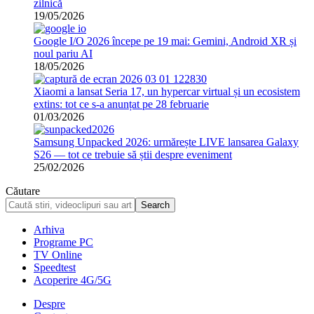
zilnică
19/05/2026
Google I/O 2026 începe pe 19 mai: Gemini, Android XR și
noul pariu AI
18/05/2026
Xiaomi a lansat Seria 17, un hypercar virtual și un ecosistem
extins: tot ce s-a anunțat pe 28 februarie
01/03/2026
Samsung Unpacked 2026: urmărește LIVE lansarea Galaxy
S26 — tot ce trebuie să știi despre eveniment
25/02/2026
Căutare
Arhiva
Programe PC
TV Online
Speedtest
Acoperire 4G/5G
Despre