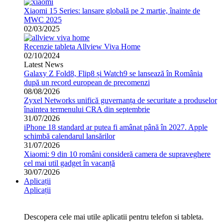
Xiaomi 15 Series: lansare globală pe 2 martie, înainte de
MWC 2025
02/03/2025
Recenzie tableta Allview Viva Home
02/10/2024
Latest News
Galaxy Z Fold8, Flip8 și Watch9 se lansează în România
după un record european de precomenzi
08/08/2026
Zyxel Networks unifică guvernanța de securitate a produselor
înaintea termenului CRA din septembrie
31/07/2026
iPhone 18 standard ar putea fi amânat până în 2027. Apple
schimbă calendarul lansărilor
31/07/2026
Xiaomi: 9 din 10 români consideră camera de supraveghere
cel mai util gadget în vacanță
30/07/2026
Aplicații
Aplicații
Descopera cele mai utile aplicatii pentru telefon si tableta.