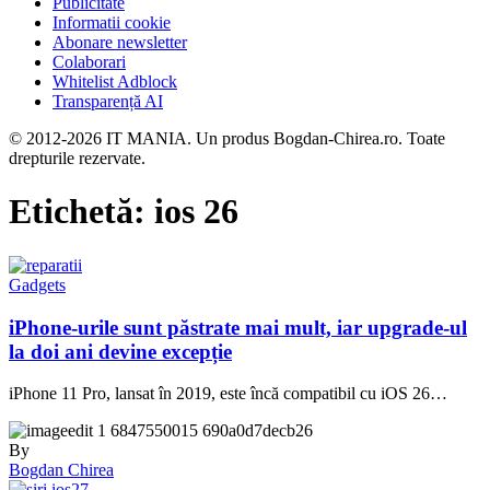
Publicitate
Informatii cookie
Abonare newsletter
Colaborari
Whitelist Adblock
Transparență AI
© 2012-2026 IT MANIA. Un produs Bogdan-Chirea.ro. Toate
drepturile rezervate.
Etichetă:
ios 26
Gadgets
iPhone-urile sunt păstrate mai mult, iar upgrade-ul
la doi ani devine excepție
iPhone 11 Pro, lansat în 2019, este încă compatibil cu iOS 26…
By
Bogdan Chirea