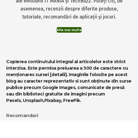
ale emisiunii IT MANIA și TechBuzz. Puteți citi, de
asemenea, recenzii despre diferite produse,
tutoriale, recomandări de aplicații și jocuri.
Afla mai multe
Copierea continutului integral al articolelor este strict
interzisa. Este permisa preluarea a 500 de caractere cu
menționares sursei
[detalii]
. Imaginile folosite pe acest
blog au caracter reprezentativ si sunt obținute din surse
publice precum Google Images, comunicate de presă
sau din biblioteci gratuite de imagini precum
Pexels
,
Unsplash
,
Pixabay
,
FreePik
.
Recomandari
-
MediaBlog
-
MB MUSIC