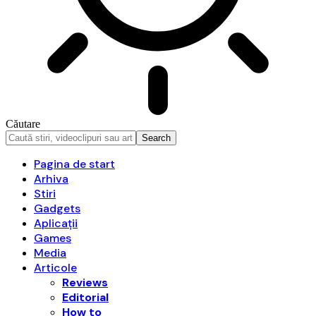
Căutare
Pagina de start
Arhiva
Stiri
Gadgets
Aplicații
Games
Media
Articole
Reviews
Editorial
How to