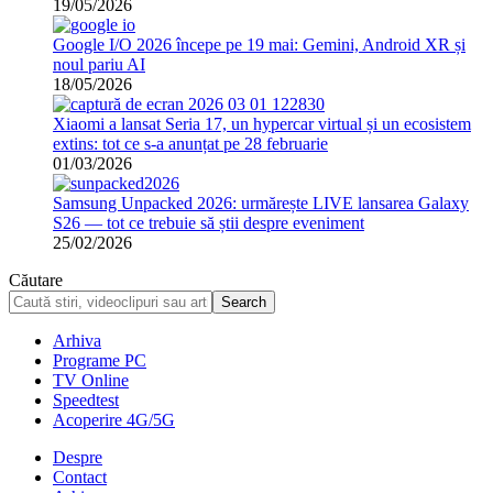
19/05/2026
Google I/O 2026 începe pe 19 mai: Gemini, Android XR și
noul pariu AI
18/05/2026
Xiaomi a lansat Seria 17, un hypercar virtual și un ecosistem
extins: tot ce s-a anunțat pe 28 februarie
01/03/2026
Samsung Unpacked 2026: urmărește LIVE lansarea Galaxy
S26 — tot ce trebuie să știi despre eveniment
25/02/2026
Căutare
Arhiva
Programe PC
TV Online
Speedtest
Acoperire 4G/5G
Despre
Contact