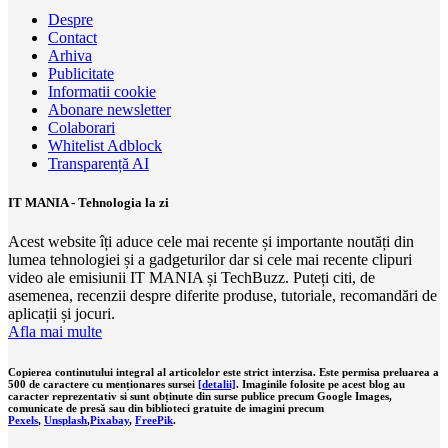
Despre
Contact
Arhiva
Publicitate
Informatii cookie
Abonare newsletter
Colaborari
Whitelist Adblock
Transparență AI
IT MANIA - Tehnologia la zi
Acest website îți aduce cele mai recente și importante noutăți din
lumea tehnologiei și a gadgeturilor dar si cele mai recente clipuri
video ale emisiunii IT MANIA și TechBuzz. Puteți citi, de
asemenea, recenzii despre diferite produse, tutoriale, recomandări de
aplicații și jocuri.
Afla mai multe
Copierea continutului integral al articolelor este strict interzisa. Este permisa preluarea a
500 de caractere cu menționares sursei
[detalii]
. Imaginile folosite pe acest blog au
caracter reprezentativ si sunt obținute din surse publice precum Google Images,
comunicate de presă sau din biblioteci gratuite de imagini precum
Pexels
,
Unsplash
,
Pixabay
,
FreePik
.