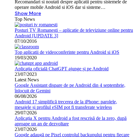
Recomandari si noutati despre aplicatii pentru sistemele de
operare mobile Android si iOS dar si sisteme…
Show More
Top News
Posturi TV Romanesti – aplicatie de televiziune online pentru
Android [UPDATE 3]
07/10/2016
Top aplicatii de videoconferinte pentru Android si iOS
19/03/2020
Aplicația oficială ChatGPT ajunge și pe Android
23/07/2023
Latest News
Google Assistant dispare de pe Android din 4 septembrie,
înlocuit de Gemini
06/08/2026
Android 17 simplifică trecerea de la iPhone: parolele,
mesajele și profilul eSIM pot fi transferate wireless
29/07/2026
Aplicația X pentru Android a fost rescrisă de la zero, după
aproape un an de dezvoltare
23/07/2026
Google adaugă pe Pixel controlul backupului pentru fiecare