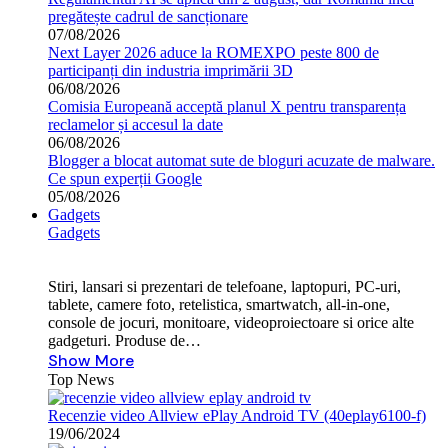
pregătește cadrul de sancționare
07/08/2026
Next Layer 2026 aduce la ROMEXPO peste 800 de
participanți din industria imprimării 3D
06/08/2026
Comisia Europeană acceptă planul X pentru transparența
reclamelor și accesul la date
06/08/2026
Blogger a blocat automat sute de bloguri acuzate de malware.
Ce spun experții Google
05/08/2026
Gadgets
Gadgets
Stiri, lansari si prezentari de telefoane, laptopuri, PC-uri,
tablete, camere foto, retelistica, smartwatch, all-in-one,
console de jocuri, monitoare, videoproiectoare si orice alte
gadgeturi. Produse de…
Show More
Top News
Recenzie video Allview ePlay Android TV (40eplay6100-f)
19/06/2024