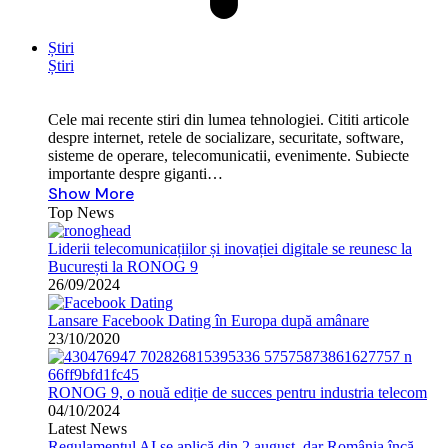
Știri
Știri
Cele mai recente stiri din lumea tehnologiei. Cititi articole
despre internet, retele de socializare, securitate, software,
sisteme de operare, telecomunicatii, evenimente. Subiecte
importante despre giganti…
Show More
Top News
Liderii telecomunicațiilor și inovației digitale se reunesc la
București la RONOG 9
26/09/2024
Lansare Facebook Dating în Europa după amânare
23/10/2020
RONOG 9, o nouă ediție de succes pentru industria telecom
04/10/2024
Latest News
Regulamentul AI se aplică din 2 august, dar România încă