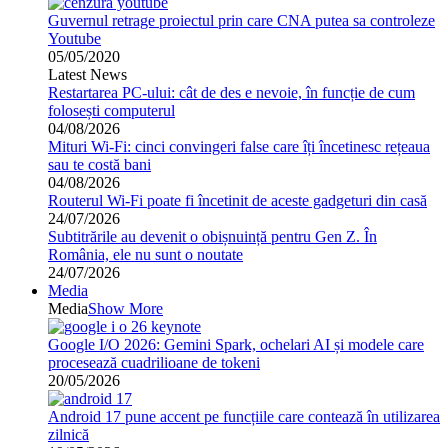
Guvernul retrage proiectul prin care CNA putea sa controleze
Youtube
05/05/2020
Latest News
Restartarea PC-ului: cât de des e nevoie, în funcție de cum
folosești computerul
04/08/2026
Mituri Wi-Fi: cinci convingeri false care îți încetinesc rețeaua
sau te costă bani
04/08/2026
Routerul Wi-Fi poate fi încetinit de aceste gadgeturi din casă
24/07/2026
Subtitrările au devenit o obișnuință pentru Gen Z. În
România, ele nu sunt o noutate
24/07/2026
Media
Media
Show More
Google I/O 2026: Gemini Spark, ochelari AI și modele care
procesează cuadrilioane de tokeni
20/05/2026
Android 17 pune accent pe funcțiile care contează în utilizarea
zilnică