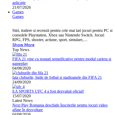
aplicație
21/07/2026
Games
Games
Stiri, trailere si recenzii pentru cele mai tari jocuri pentru PC si
consolele Playstation, Xbox sau Nintendo Switch. Jocuri
RPG, FPS, shooter, actiune, sport, simulare,…
Show More
Top News
FIFA 21 vine cu noutati semnificative pentru modul cariera si
gameplay
04/08/2020
Iata cluburile, ligile de fotbal si stadioanele din FIFA 21
24/09/2020
EA SPORTS UFC 4 a fost dezvaluit oficial!
15/07/2020
Latest News
Next Play Romania deschide înscrierile pentru jocuri video
aflate în dezvoltare
04/08/2026