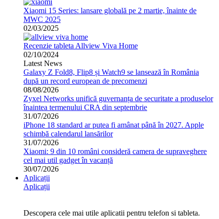
Xiaomi 15 Series: lansare globală pe 2 martie, înainte de
MWC 2025
02/03/2025
Recenzie tableta Allview Viva Home
02/10/2024
Latest News
Galaxy Z Fold8, Flip8 și Watch9 se lansează în România
după un record european de precomenzi
08/08/2026
Zyxel Networks unifică guvernanța de securitate a produselor
înaintea termenului CRA din septembrie
31/07/2026
iPhone 18 standard ar putea fi amânat până în 2027. Apple
schimbă calendarul lansărilor
31/07/2026
Xiaomi: 9 din 10 români consideră camera de supraveghere
cel mai util gadget în vacanță
30/07/2026
Aplicații
Aplicații
Descopera cele mai utile aplicatii pentru telefon si tableta.