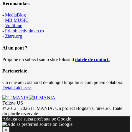
Recomandari
-
MediaBlog
-
MB MUSIC
-
Voifibine
-
Prinobiectivulmeu.ro
-
Ziare.org
Ai un pont ?
Propune un subiect sau o stire folosind
datele de contact.
Parteneriate
Cu cine am colaborat de-alungul timpului si cum putem colabora.
Detalii aici >>>
Follow US
© 2012 - 2026 IT MANIA. Un proiect Bogdan-Chirea.ro. Toate
drepturile rezervate
Adauga ca sursa preferata pe Google
×