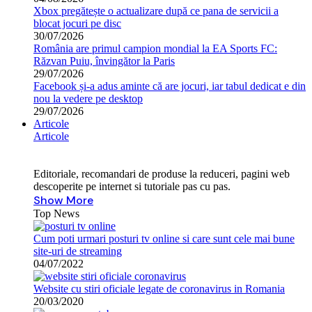
Xbox pregătește o actualizare după ce pana de servicii a
blocat jocuri pe disc
30/07/2026
România are primul campion mondial la EA Sports FC:
Răzvan Puiu, învingător la Paris
29/07/2026
Facebook și-a adus aminte că are jocuri, iar tabul dedicat e din
nou la vedere pe desktop
29/07/2026
Articole
Articole
Editoriale, recomandari de produse la reduceri, pagini web
descoperite pe internet si tutoriale pas cu pas.
Show More
Top News
Cum poti urmari posturi tv online si care sunt cele mai bune
site-uri de streaming
04/07/2022
Website cu stiri oficiale legate de coronavirus in Romania
20/03/2020