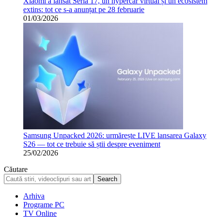
Xiaomi a lansat Seria 17, un hypercar virtual și un ecosistem
extins: tot ce s-a anunțat pe 28 februarie
01/03/2026
Samsung Unpacked 2026: urmărește LIVE lansarea Galaxy
S26 — tot ce trebuie să știi despre eveniment
25/02/2026
Căutare
Arhiva
Programe PC
TV Online