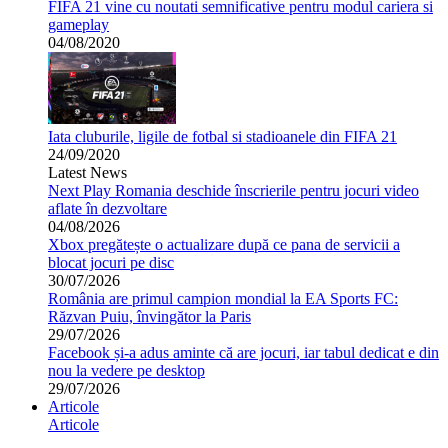
FIFA 21 vine cu noutati semnificative pentru modul cariera si
gameplay
04/08/2020
Iata cluburile, ligile de fotbal si stadioanele din FIFA 21
24/09/2020
Latest News
Next Play Romania deschide înscrierile pentru jocuri video
aflate în dezvoltare
04/08/2026
Xbox pregătește o actualizare după ce pana de servicii a
blocat jocuri pe disc
30/07/2026
România are primul campion mondial la EA Sports FC:
Răzvan Puiu, învingător la Paris
29/07/2026
Facebook și-a adus aminte că are jocuri, iar tabul dedicat e din
nou la vedere pe desktop
29/07/2026
Articole
Articole