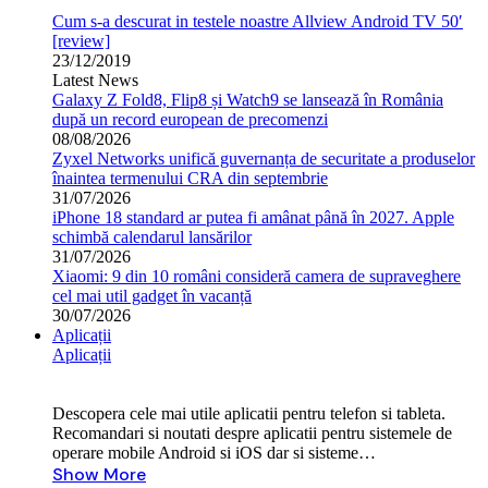
Cum s-a descurat in testele noastre Allview Android TV 50′
[review]
23/12/2019
Latest News
Galaxy Z Fold8, Flip8 și Watch9 se lansează în România
după un record european de precomenzi
08/08/2026
Zyxel Networks unifică guvernanța de securitate a produselor
înaintea termenului CRA din septembrie
31/07/2026
iPhone 18 standard ar putea fi amânat până în 2027. Apple
schimbă calendarul lansărilor
31/07/2026
Xiaomi: 9 din 10 români consideră camera de supraveghere
cel mai util gadget în vacanță
30/07/2026
Aplicații
Aplicații
Descopera cele mai utile aplicatii pentru telefon si tableta.
Recomandari si noutati despre aplicatii pentru sistemele de
operare mobile Android si iOS dar si sisteme…
Show More