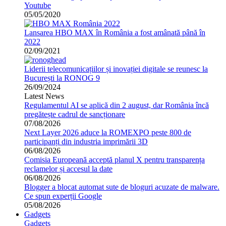
Youtube
05/05/2020
Lansarea HBO MAX în România a fost amânată până în
2022
02/09/2021
Liderii telecomunicațiilor și inovației digitale se reunesc la
București la RONOG 9
26/09/2024
Latest News
Regulamentul AI se aplică din 2 august, dar România încă
pregătește cadrul de sancționare
07/08/2026
Next Layer 2026 aduce la ROMEXPO peste 800 de
participanți din industria imprimării 3D
06/08/2026
Comisia Europeană acceptă planul X pentru transparența
reclamelor și accesul la date
06/08/2026
Blogger a blocat automat sute de bloguri acuzate de malware.
Ce spun experții Google
05/08/2026
Gadgets
Gadgets