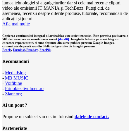
lumea tehnologiei și a gadgeturilor dar si cele mai recente clipuri
video ale emisiunii IT MANIA și TechBuzz. Puteți citi, de
asemenea, recenzii despre diferite produse, tutoriale, recomandări de
aplicații și jocuri.
Afla mai multe
Copierea continutului integral al articolelor este strict interzisa. Este permisa preluarea a
500 de caractere cu menționares sursei
[detalii]
. Imaginile folosite pe acest blog au
caracter reprezentativ si sunt obținute din surse publice precum Google Images,
comunicate de presă sau din biblioteci gratuite de imagini precum
Pexels
,
Unsplash
,
Pixabay
,
FreePik
.
Recomandari
-
MediaBlog
-
MB MUSIC
-
Voifibine
-
Prinobiectivulmeu.ro
-
Ziare.org
Ai un pont ?
Propune un subiect sau o stire folosind
datele de contact.
Parteneriate