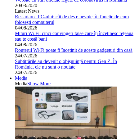
20/03/2020
Latest News
Restartarea PC-ului: cât de des e nevoie, în funcție de cum
folosești computerul
04/08/2026
Mituri Wi-Fi: cinci convingeri false care îți încetinesc rețeaua
sau te costă bani
04/08/2026
Routerul Wi-Fi poate fi încetinit de aceste gadgeturi din casă
24/07/2026
Subtitrările au devenit o obișnuință pentru Gen Z. În
România, ele nu sunt o noutate
24/07/2026
Media
Media
Show More