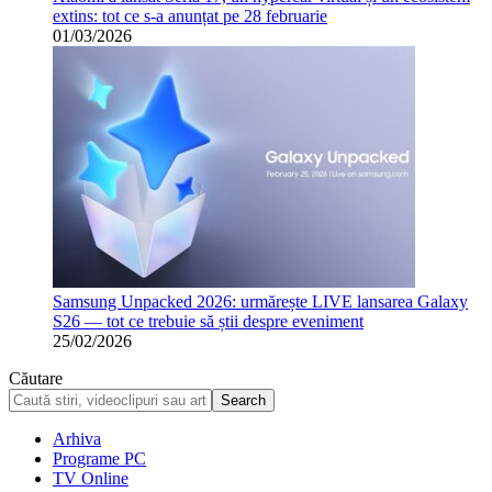
extins: tot ce s-a anunțat pe 28 februarie
01/03/2026
Samsung Unpacked 2026: urmărește LIVE lansarea Galaxy
S26 — tot ce trebuie să știi despre eveniment
25/02/2026
Căutare
Arhiva
Programe PC
TV Online