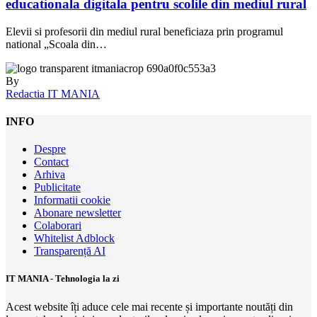
educationala digitala pentru scolile din mediul rural
Elevii si profesorii din mediul rural beneficiaza prin programul
national „Scoala din…
By
Redactia IT MANIA
INFO
Despre
Contact
Arhiva
Publicitate
Informatii cookie
Abonare newsletter
Colaborari
Whitelist Adblock
Transparență AI
IT MANIA - Tehnologia la zi
Acest website îți aduce cele mai recente și importante noutăți din