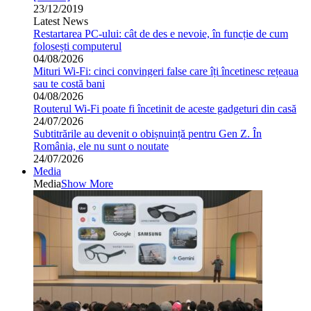
23/12/2019
Latest News
Restartarea PC-ului: cât de des e nevoie, în funcție de cum
folosești computerul
04/08/2026
Mituri Wi-Fi: cinci convingeri false care îți încetinesc rețeaua
sau te costă bani
04/08/2026
Routerul Wi-Fi poate fi încetinit de aceste gadgeturi din casă
24/07/2026
Subtitrările au devenit o obișnuință pentru Gen Z. În
România, ele nu sunt o noutate
24/07/2026
Media
Media
Show More