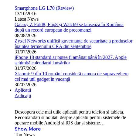
Smartphone LG L70 (Review)
13/10/2016
Latest News
Galaxy Z Fold8, Flip8 și Watch9 se lansează în România
după un record european de precomenzi
08/08/2026
Zyxel Networks unifică guvernanța de securitate a produselor
înaintea termenului CRA din septembrie
31/07/2026
iPhone 18 standard ar putea fi amânat până în 2027. Apple
schimbă calendarul lansărilor
31/07/2026
Xiaomi: 9 din 10 români consideră camera de supraveghere
cel mai util gadget în vacanță
30/07/2026
Aplicații
Aplicații
Descopera cele mai utile aplicatii pentru telefon si tableta.
Recomandari si noutati despre aplicatii pentru sistemele de
operare mobile Android si iOS dar si sisteme…
Show More
Top News