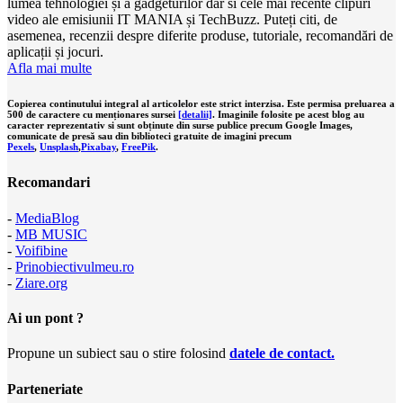
lumea tehnologiei și a gadgeturilor dar si cele mai recente clipuri
video ale emisiunii IT MANIA și TechBuzz. Puteți citi, de
asemenea, recenzii despre diferite produse, tutoriale, recomandări de
aplicații și jocuri.
Afla mai multe
Copierea continutului integral al articolelor este strict interzisa. Este permisa preluarea a
500 de caractere cu menționares sursei
[detalii]
. Imaginile folosite pe acest blog au
caracter reprezentativ si sunt obținute din surse publice precum Google Images,
comunicate de presă sau din biblioteci gratuite de imagini precum
Pexels
,
Unsplash
,
Pixabay
,
FreePik
.
Recomandari
-
MediaBlog
-
MB MUSIC
-
Voifibine
-
Prinobiectivulmeu.ro
-
Ziare.org
Ai un pont ?
Propune un subiect sau o stire folosind
datele de contact.
Parteneriate