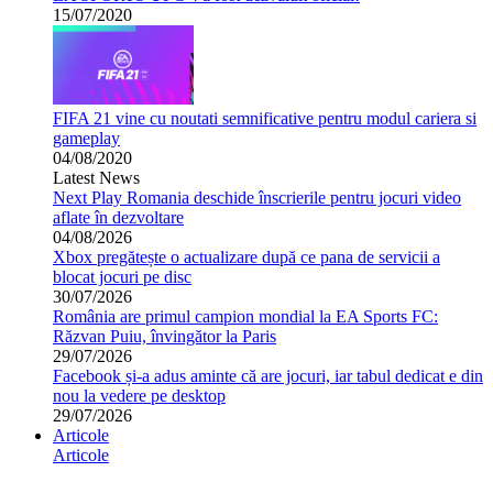
15/07/2020
FIFA 21 vine cu noutati semnificative pentru modul cariera si
gameplay
04/08/2020
Latest News
Next Play Romania deschide înscrierile pentru jocuri video
aflate în dezvoltare
04/08/2026
Xbox pregătește o actualizare după ce pana de servicii a
blocat jocuri pe disc
30/07/2026
România are primul campion mondial la EA Sports FC:
Răzvan Puiu, învingător la Paris
29/07/2026
Facebook și-a adus aminte că are jocuri, iar tabul dedicat e din
nou la vedere pe desktop
29/07/2026
Articole
Articole