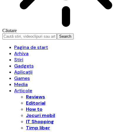
Căutare
Pagina de start
Arhiva
Stiri
Gadgets
Aplicații
Games
Media
Articole
Reviews
Editorial
How to
Jocuri mobil
IT Shopping
Timp liber