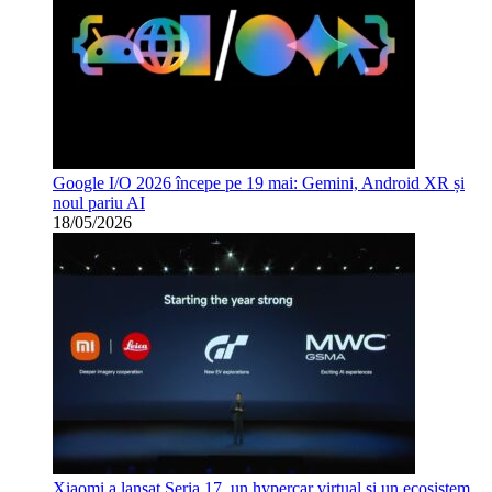
Google I/O 2026 începe pe 19 mai: Gemini, Android XR și
noul pariu AI
18/05/2026
Xiaomi a lansat Seria 17, un hypercar virtual și un ecosistem