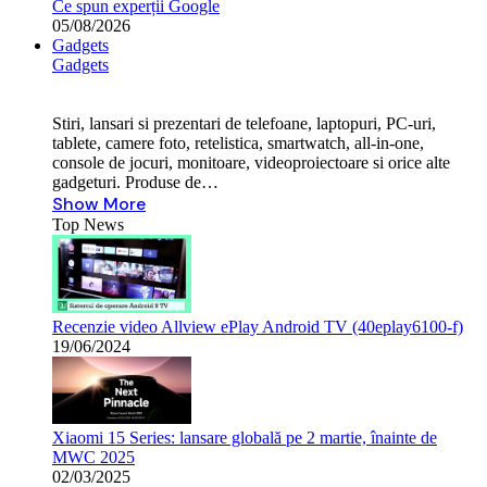
Ce spun experții Google
05/08/2026
Gadgets
Gadgets
Stiri, lansari si prezentari de telefoane, laptopuri, PC-uri,
tablete, camere foto, retelistica, smartwatch, all-in-one,
console de jocuri, monitoare, videoproiectoare si orice alte
gadgeturi. Produse de…
Show More
Top News
Recenzie video Allview ePlay Android TV (40eplay6100-f)
19/06/2024
Xiaomi 15 Series: lansare globală pe 2 martie, înainte de
MWC 2025
02/03/2025