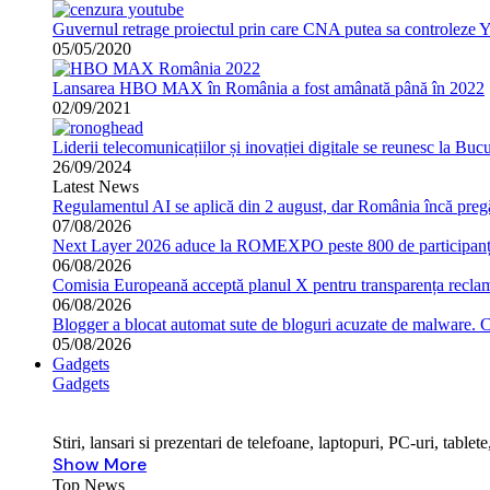
Guvernul retrage proiectul prin care CNA putea sa controleze 
05/05/2020
Lansarea HBO MAX în România a fost amânată până în 2022
02/09/2021
Liderii telecomunicațiilor și inovației digitale se reunesc la B
26/09/2024
Latest News
Regulamentul AI se aplică din 2 august, dar România încă pregă
07/08/2026
Next Layer 2026 aduce la ROMEXPO peste 800 de participanți 
06/08/2026
Comisia Europeană acceptă planul X pentru transparența reclame
06/08/2026
Blogger a blocat automat sute de bloguri acuzate de malware. 
05/08/2026
Gadgets
Gadgets
Stiri, lansari si prezentari de telefoane, laptopuri, PC-uri, tabl
Show More
Top News