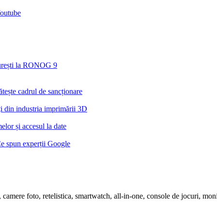
Youtube
ucurești la RONOG 9
tește cadrul de sancționare
din industria imprimării 3D
lor și accesul la date
Ce spun experții Google
ete, camere foto, retelistica, smartwatch, all-in-one, console de jocuri, m