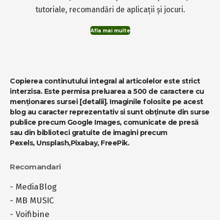
tutoriale, recomandări de aplicații și jocuri.
Afla mai multe
Copierea continutului integral al articolelor este strict
interzisa. Este permisa preluarea a 500 de caractere cu
menționares sursei
[detalii]
. Imaginile folosite pe acest
blog au caracter reprezentativ si sunt obținute din surse
publice precum Google Images, comunicate de presă
sau din biblioteci gratuite de imagini precum
Pexels
,
Unsplash
,
Pixabay
,
FreePik
.
Recomandari
-
MediaBlog
-
MB MUSIC
-
Voifibine