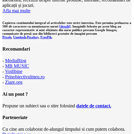
aplicații și jocuri.
Afla mai multe
Copierea continutului integral al articolelor este strict interzisa. Este permisa preluarea a
500 de caractere cu menționares sursei
[detalii]
. Imaginile folosite pe acest blog au
caracter reprezentativ si sunt obținute din surse publice precum Google Images,
comunicate de presă sau din biblioteci gratuite de imagini precum
Pexels
,
Unsplash
,
Pixabay
,
FreePik
.
Recomandari
-
MediaBlog
-
MB MUSIC
-
Voifibine
-
Prinobiectivulmeu.ro
-
Ziare.org
Ai un pont ?
Propune un subiect sau o stire folosind
datele de contact.
Parteneriate
Cu cine am colaborat de-alungul timpului si cum putem colabora.