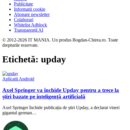
Publicitate
Informatii cookie
Abonare newsletter
Colaborari
Whitelist Adblock
Transparență AI
© 2012-2026 IT MANIA. Un produs Bogdan-Chirea.ro. Toate
drepturile rezervate.
Etichetă:
upday
Aplicatii Android
Axel Springer va închide Upday pentru a trece la
știri bazate pe inteligență artificială
Axel Springer închide publicația de știri Upday, a declarat vineri
gigantul german…