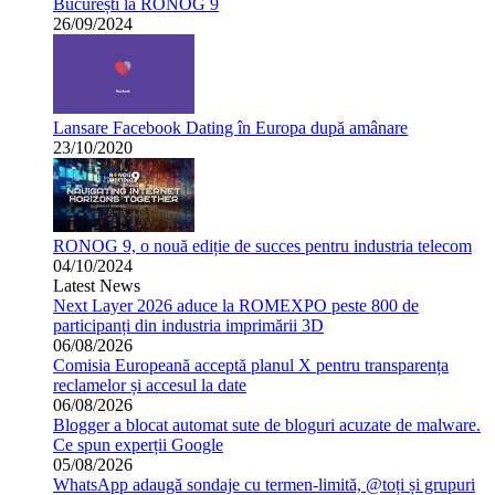
București la RONOG 9
26/09/2024
Lansare Facebook Dating în Europa după amânare
23/10/2020
RONOG 9, o nouă ediție de succes pentru industria telecom
04/10/2024
Latest News
Next Layer 2026 aduce la ROMEXPO peste 800 de
participanți din industria imprimării 3D
06/08/2026
Comisia Europeană acceptă planul X pentru transparența
reclamelor și accesul la date
06/08/2026
Blogger a blocat automat sute de bloguri acuzate de malware.
Ce spun experții Google
05/08/2026
WhatsApp adaugă sondaje cu termen-limită, @toți și grupuri