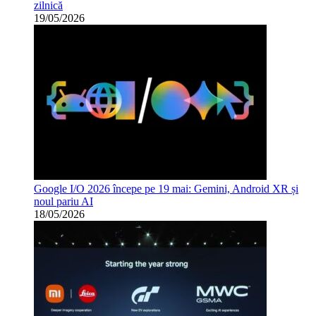
zilnică
19/05/2026
Google I/O 2026 începe pe 19 mai: Gemini, Android XR și
noul pariu AI
18/05/2026