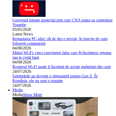
Guvernul retrage proiectul prin care CNA putea sa controleze
Youtube
05/05/2020
Latest News
Restartarea PC-ului: cât de des e nevoie, în funcție de cum
folosești computerul
04/08/2026
Mituri Wi-Fi: cinci convingeri false care îți încetinesc rețeaua
sau te costă bani
04/08/2026
Routerul Wi-Fi poate fi încetinit de aceste gadgeturi din casă
24/07/2026
Subtitrările au devenit o obișnuință pentru Gen Z. În
România, ele nu sunt o noutate
24/07/2026
Media
Media
Show More