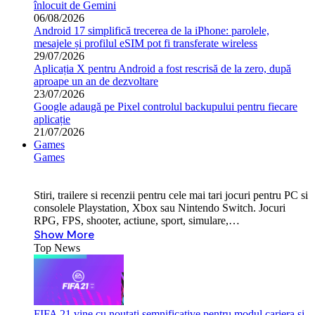
înlocuit de Gemini
06/08/2026
Android 17 simplifică trecerea de la iPhone: parolele,
mesajele și profilul eSIM pot fi transferate wireless
29/07/2026
Aplicația X pentru Android a fost rescrisă de la zero, după
aproape un an de dezvoltare
23/07/2026
Google adaugă pe Pixel controlul backupului pentru fiecare
aplicație
21/07/2026
Games
Games
Stiri, trailere si recenzii pentru cele mai tari jocuri pentru PC si
consolele Playstation, Xbox sau Nintendo Switch. Jocuri
RPG, FPS, shooter, actiune, sport, simulare,…
Show More
Top News
FIFA 21 vine cu noutati semnificative pentru modul cariera si