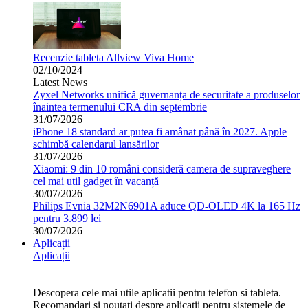
Recenzie tableta Allview Viva Home
02/10/2024
Latest News
Zyxel Networks unifică guvernanța de securitate a produselor
înaintea termenului CRA din septembrie
31/07/2026
iPhone 18 standard ar putea fi amânat până în 2027. Apple
schimbă calendarul lansărilor
31/07/2026
Xiaomi: 9 din 10 români consideră camera de supraveghere
cel mai util gadget în vacanță
30/07/2026
Philips Evnia 32M2N6901A aduce QD-OLED 4K la 165 Hz
pentru 3.899 lei
30/07/2026
Aplicații
Aplicații
Descopera cele mai utile aplicatii pentru telefon si tableta.
Recomandari si noutati despre aplicatii pentru sistemele de