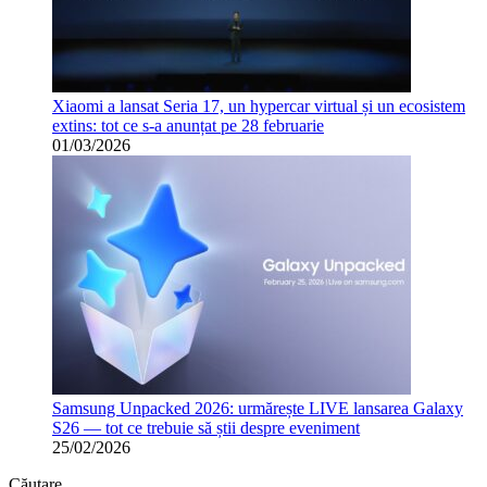
Xiaomi a lansat Seria 17, un hypercar virtual și un ecosistem
extins: tot ce s-a anunțat pe 28 februarie
01/03/2026
Samsung Unpacked 2026: urmărește LIVE lansarea Galaxy
S26 — tot ce trebuie să știi despre eveniment
25/02/2026
Căutare