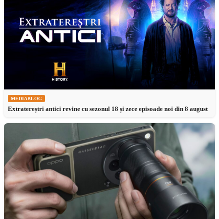
MEDIABLOG
Extratereștri antici revine cu sezonul 18 și zece episoade noi din 8 august