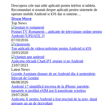
Descopera cele mai utile aplicatii pentru telefon si tableta.
Recomandari si noutati despre aplicatii pentru sistemele de
operare mobile Android si iOS dar si sisteme…
Show More
Top News
Posturi TV Romanesti – aplicatie de televiziune online pentru
Android [UPDATE 3]
07/10/2016
Top aplicatii de videoconferinte pentru Android si iOS
19/03/2020
Aplicația oficială ChatGPT ajunge și pe Android
23/07/2023
Latest News
Google Assistant dispare de pe Android din 4 septembrie,
înlocuit de Gemini
06/08/2026
Android 17 simplifică trecerea de la iPhone: parolele,
mesajele și profilul eSIM pot fi transferate wireless
29/07/2026
Aplicația X pentru Android a fost rescrisă de la zero, după
aproape un an de dezvoltare