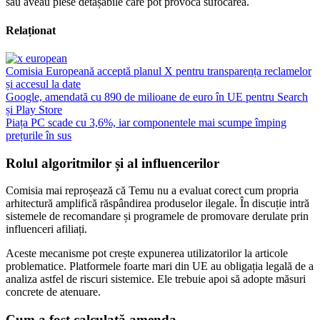
sau aveau piese detașabile care pot provoca sufocarea.
Relaționat
Comisia Europeană acceptă planul X pentru transparența reclamelor
și accesul la date
Google, amendată cu 890 de milioane de euro în UE pentru Search
și Play Store
Piața PC scade cu 3,6%, iar componentele mai scumpe împing
prețurile în sus
Rolul algoritmilor și al influencerilor
Comisia mai reproșează că Temu nu a evaluat corect cum propria
arhitectură amplifică răspândirea produselor ilegale. În discuție intră
sistemele de recomandare și programele de promovare derulate prin
influenceri afiliați.
Aceste mecanisme pot crește expunerea utilizatorilor la articole
problematice. Platformele foarte mari din UE au obligația legală de a
analiza astfel de riscuri sistemice. Ele trebuie apoi să adopte măsuri
concrete de atenuare.
Cum a fost calculată amenda