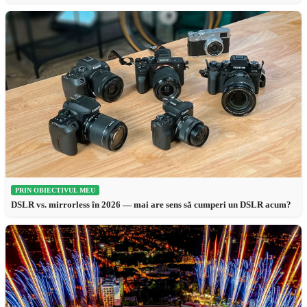
PRIN OBIECTIVUL MEU
DSLR vs. mirrorless în 2026 — mai are sens să cumperi un DSLR acum?