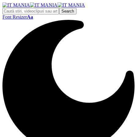
Font Resizer
Aa