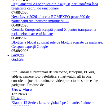
Regulamentul AI se aplică din 2 august, dar România încă
pregătește cadrul de sancționare
07/08/2026
Next Layer 2026 aduce la ROMEXPO peste 800 de
participanți din industria imprimării 3D
06/08/2026
Comisia Europeană acceptă planul X pentru transparența
reclamelor și accesul la date
06/08/2026
Blogger a blocat automat sute de bloguri acuzate de malware.
Ce spun experții Google
05/08/2026
Gadgets
Gadgets
Stiri, lansari si prezentari de telefoane, laptopuri, PC-uri,
tablete, camere foto, retelistica, smartwatch, all-in-one,
console de jocuri, monitoare, videoproiectoare si orice alte
gadgeturi. Produse de…
Show More
Top News
Xiaomi 15 Series: lansare globală pe 2 martie, înainte de