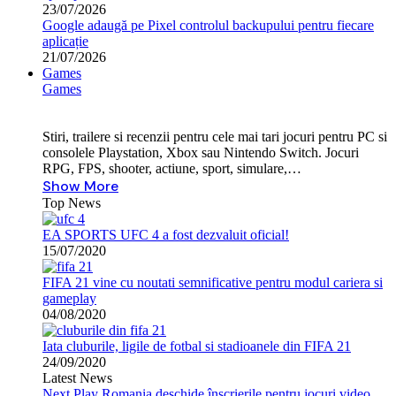
23/07/2026
Google adaugă pe Pixel controlul backupului pentru fiecare
aplicație
21/07/2026
Games
Games
Stiri, trailere si recenzii pentru cele mai tari jocuri pentru PC si
consolele Playstation, Xbox sau Nintendo Switch. Jocuri
RPG, FPS, shooter, actiune, sport, simulare,…
Show More
Top News
EA SPORTS UFC 4 a fost dezvaluit oficial!
15/07/2020
FIFA 21 vine cu noutati semnificative pentru modul cariera si
gameplay
04/08/2020
Iata cluburile, ligile de fotbal si stadioanele din FIFA 21
24/09/2020
Latest News
Next Play Romania deschide înscrierile pentru jocuri video