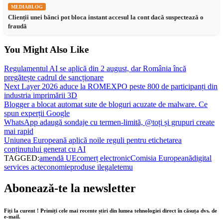
MEDIABLOG
Clienții unei bănci pot bloca instant accesul la cont dacă suspectează o
fraudă
You Might Also Like
Regulamentul AI se aplică din 2 august, dar România încă
pregătește cadrul de sancționare
Next Layer 2026 aduce la ROMEXPO peste 800 de participanți din
industria imprimării 3D
Blogger a blocat automat sute de bloguri acuzate de malware. Ce
spun experții Google
WhatsApp adaugă sondaje cu termen-limită, @toți și grupuri create
mai rapid
Uniunea Europeană aplică noile reguli pentru etichetarea
conținutului generat cu AI
TAGGED:
amendă UE
comerț electronic
Comisia Europeană
digital
services act
economie
produse ilegale
temu
Abonează-te la newsletter
Fiți la curent ! Primiți cele mai recente știri din lumea tehnologiei direct în căsuța dvs. de
e-mail.