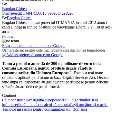
By
Bogdan Chirea
By
Bogdan Chirea
Bogdan Chirea a lansat proiectul IT MANIA in anul 2012 atunci
cand a intrat in echipa postului de televiziune Litoral TV. Tot in acel
an a...
Follow:
Ramai la curent cu noutatile pe Google
Urmareste-ne pentru cele mai recente stiri din lumea tehnologiei
Temu a primit o amendă de 200 de milioane de euro de la
Comisia Europeană pentru produse ilegale vândute
consumatorilor din Uniunea Europeană.
Este cea mai mare
sancțiune aplicată până acum în baza Digital Services Act. Decizia
vine după ce inspectorii au găsit jucării periculoase pentru bebeluși
și încărcătoare defecte pe platformă.
Continut
Ce a constatat investigația europeană
Rolul algoritmilor și al
influencerilor
Cum a fost calculată amenda
Pașii următori și reacția
Temu
Ce înseamnă pentru consumatorii din România