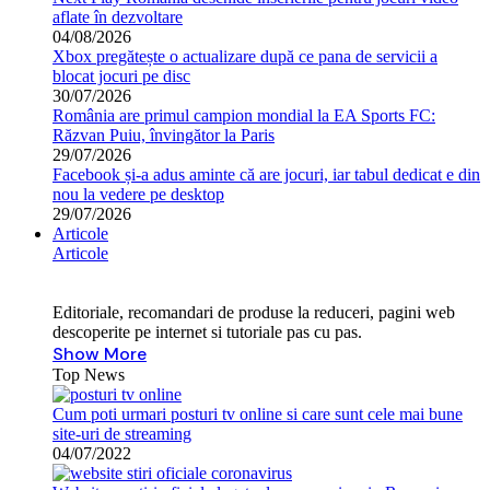
aflate în dezvoltare
04/08/2026
Xbox pregătește o actualizare după ce pana de servicii a
blocat jocuri pe disc
30/07/2026
România are primul campion mondial la EA Sports FC:
Răzvan Puiu, învingător la Paris
29/07/2026
Facebook și-a adus aminte că are jocuri, iar tabul dedicat e din
nou la vedere pe desktop
29/07/2026
Articole
Articole
Editoriale, recomandari de produse la reduceri, pagini web
descoperite pe internet si tutoriale pas cu pas.
Show More
Top News
Cum poti urmari posturi tv online si care sunt cele mai bune
site-uri de streaming
04/07/2022