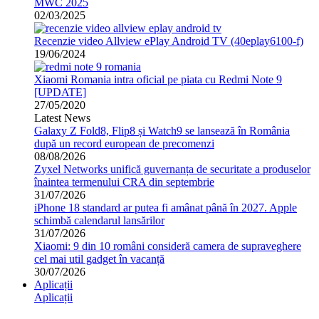
MWC 2025
02/03/2025
Recenzie video Allview ePlay Android TV (40eplay6100-f)
19/06/2024
Xiaomi Romania intra oficial pe piata cu Redmi Note 9
[UPDATE]
27/05/2020
Latest News
Galaxy Z Fold8, Flip8 și Watch9 se lansează în România
după un record european de precomenzi
08/08/2026
Zyxel Networks unifică guvernanța de securitate a produselor
înaintea termenului CRA din septembrie
31/07/2026
iPhone 18 standard ar putea fi amânat până în 2027. Apple
schimbă calendarul lansărilor
31/07/2026
Xiaomi: 9 din 10 români consideră camera de supraveghere
cel mai util gadget în vacanță
30/07/2026
Aplicații
Aplicații