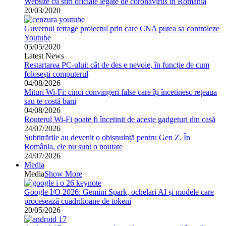
Website cu stiri oficiale legate de coronavirus in Romania
20/03/2020
Guvernul retrage proiectul prin care CNA putea sa controleze
Youtube
05/05/2020
Latest News
Restartarea PC-ului: cât de des e nevoie, în funcție de cum
folosești computerul
04/08/2026
Mituri Wi-Fi: cinci convingeri false care îți încetinesc rețeaua
sau te costă bani
04/08/2026
Routerul Wi-Fi poate fi încetinit de aceste gadgeturi din casă
24/07/2026
Subtitrările au devenit o obișnuință pentru Gen Z. În
România, ele nu sunt o noutate
24/07/2026
Media
Media
Show More
Google I/O 2026: Gemini Spark, ochelari AI și modele care
procesează cuadrilioane de tokeni
20/05/2026