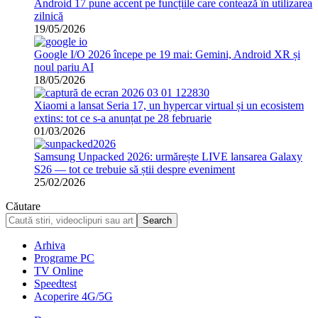
Android 17 pune accent pe funcțiile care contează în utilizarea
zilnică
19/05/2026
Google I/O 2026 începe pe 19 mai: Gemini, Android XR și
noul pariu AI
18/05/2026
Xiaomi a lansat Seria 17, un hypercar virtual și un ecosistem
extins: tot ce s-a anunțat pe 28 februarie
01/03/2026
Samsung Unpacked 2026: urmărește LIVE lansarea Galaxy
S26 — tot ce trebuie să știi despre eveniment
25/02/2026
Căutare
Arhiva
Programe PC
TV Online
Speedtest
Acoperire 4G/5G