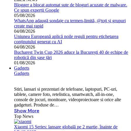
Blogger a blocat automat sute de bloguri acuzate de malware.
Ce spun experții Google
05/08/2026
WhatsApp adaugă sondaje cu termen-limită, @toți și grupuri
create mai rapid
04/08/2026
Uniunea Europeană aplică noile reguli pentru etichetarea
conținutului generat cu AI
04/08/2026
Bucharest Twin Cup 2026 aduce la București 40 de echipe de
robotică din șase țări
01/08/2026
Gadgets
Gadgets
Stiri, lansari si prezentari de telefoane, laptopuri, PC-uri,
tablete, camere foto, retelistica, smartwatch, all-in-one,
console de jocuri, monitoare, videoproiectoare si orice alte
gadgeturi. Produse de…
Show More
Top News
Xiaomi 15 Series: lansare globală pe 2 martie, înainte de