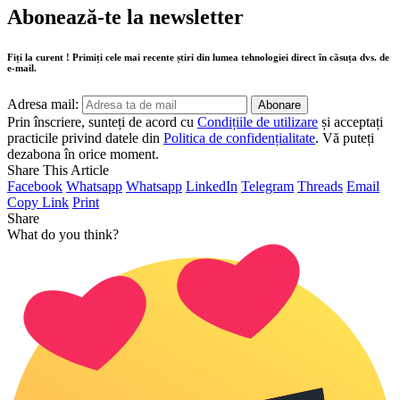
Abonează-te la newsletter
Fiți la curent ! Primiți cele mai recente știri din lumea tehnologiei direct în căsuța dvs. de
e-mail.
Adresa mail:
Prin înscriere, sunteți de acord cu
Condițiile de utilizare
și acceptați
practicile privind datele din
Politica de confidențialitate
. Vă puteți
dezabona în orice moment.
Share This Article
Facebook
Whatsapp
Whatsapp
LinkedIn
Telegram
Threads
Email
Copy Link
Print
Share
What do you think?