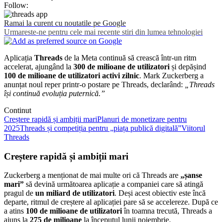
Follow:
Ramai la curent cu noutatile pe Google
Urmareste-ne pentru cele mai recente stiri din lumea tehnologiei
Aplicația
Threads
de la Meta continuă să crească într-un ritm
accelerat, ajungând la
300 de milioane de utilizatori
și depășind
100 de milioane de utilizatori activi zilnic
. Mark Zuckerberg a
anunțat noul reper printr-o postare pe Threads, declarând:
„Threads
își continuă evoluția puternică.”
Continut
Creștere rapidă și ambiții mari
Planuri de monetizare pentru
2025
Threads și competiția pentru „piața publică digitală”
Viitorul
Threads
Creștere rapidă și ambiții mari
Zuckerberg a menționat de mai multe ori că Threads are
„șanse
mari”
să devină următoarea aplicație a companiei care să atingă
pragul de
un miliard de utilizatori
. Deși acest obiectiv este încă
departe, ritmul de creștere al aplicației pare să se accelereze. După ce
a atins
100 de milioane de utilizatori
în toamna trecută, Threads a
ajuns la
275 de milioane
la începutul lunii noiembrie.