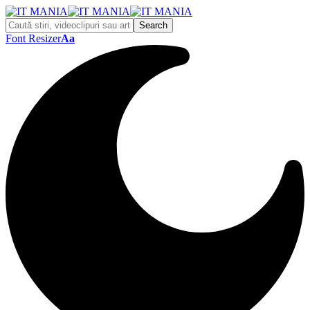
Font Resizer
Aa