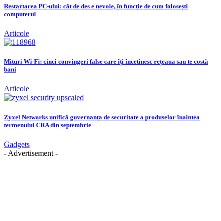
Restartarea PC-ului: cât de des e nevoie, în funcție de cum folosești
computerul
Articole
Mituri Wi-Fi: cinci convingeri false care îți încetinesc rețeaua sau te costă
bani
Articole
Zyxel Networks unifică guvernanța de securitate a produselor înaintea
termenului CRA din septembrie
Gadgets
- Advertisement -