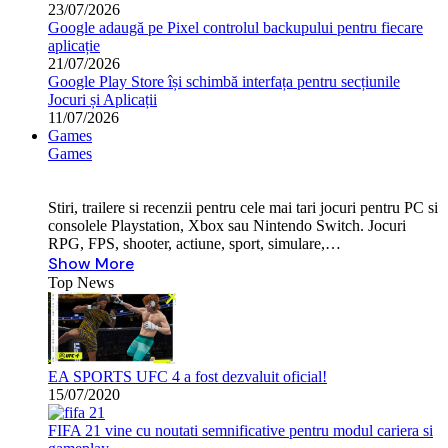
23/07/2026
Google adaugă pe Pixel controlul backupului pentru fiecare
aplicație
21/07/2026
Google Play Store își schimbă interfața pentru secțiunile
Jocuri și Aplicații
11/07/2026
Games
Games
Stiri, trailere si recenzii pentru cele mai tari jocuri pentru PC si
consolele Playstation, Xbox sau Nintendo Switch. Jocuri
RPG, FPS, shooter, actiune, sport, simulare,…
Show More
Top News
EA SPORTS UFC 4 a fost dezvaluit oficial!
15/07/2020
FIFA 21 vine cu noutati semnificative pentru modul cariera si