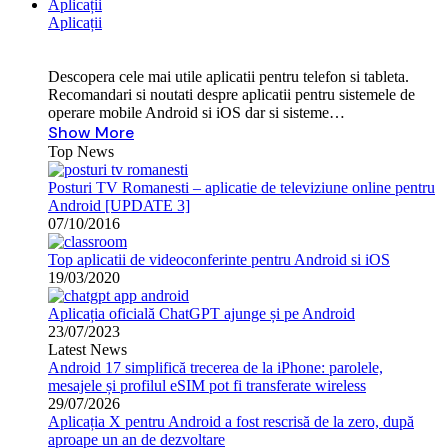
Aplicații
Aplicații
Descopera cele mai utile aplicatii pentru telefon si tableta.
Recomandari si noutati despre aplicatii pentru sistemele de
operare mobile Android si iOS dar si sisteme…
Show More
Top News
Posturi TV Romanesti – aplicatie de televiziune online pentru
Android [UPDATE 3]
07/10/2016
Top aplicatii de videoconferinte pentru Android si iOS
19/03/2020
Aplicația oficială ChatGPT ajunge și pe Android
23/07/2023
Latest News
Android 17 simplifică trecerea de la iPhone: parolele,
mesajele și profilul eSIM pot fi transferate wireless
29/07/2026
Aplicația X pentru Android a fost rescrisă de la zero, după
aproape un an de dezvoltare