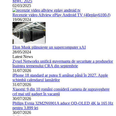
MWC 2025
02/03/2025
Recenzie video Allview ePlay Android TV (40eplay6100-f)
19/06/2024
Elon Musk plănuiește un supercomputer xAI
28/05/2024
Latest News
Zyxel Networks unifică guvernanța de securitate a produselor
înaintea termenului CRA din septembrie
31/07/2026
iPhone 18 standard ar putea fi amânat până în 2027. Apple
schimbă calendarul lansărilor
31/07/2026
Xiaomi: 9 din 10 români consideră camera de supraveghere
cel mai util gadget în vacanță
30/07/2026
Philips Evnia 32M2N6901A aduce QD-OLED 4K la 165 Hz
pentru 3.899 lei
30/07/2026