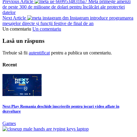
Previous Article
Meta primește amenzi
de peste 300 de milioane de dolari pentru încălcări ale protecției
datelor
Next Article
Instagram introduce programarea
mesajelor directe și funcții festive de final de an
Un comentariu
Un comentariu
Lasă un răspuns
Trebuie să fii
autentificat
pentru a publica un comentariu.
Recent
Next Play Romania deschide înscrierile pentru jocuri video aflate în
dezvoltare
Games