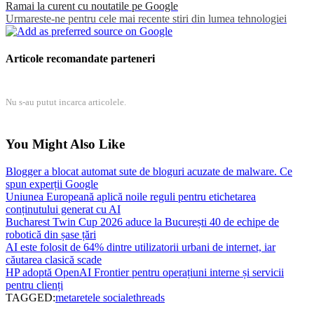
Ramai la curent cu noutatile pe Google
Urmareste-ne pentru cele mai recente stiri din lumea tehnologiei
Articole recomandate parteneri
Nu s-au putut incarca articolele.
You Might Also Like
Blogger a blocat automat sute de bloguri acuzate de malware. Ce
spun experții Google
Uniunea Europeană aplică noile reguli pentru etichetarea
conținutului generat cu AI
Bucharest Twin Cup 2026 aduce la București 40 de echipe de
robotică din șase țări
AI este folosit de 64% dintre utilizatorii urbani de internet, iar
căutarea clasică scade
HP adoptă OpenAI Frontier pentru operațiuni interne și servicii
pentru clienți
TAGGED:
meta
retele sociale
threads