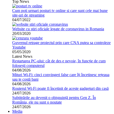
Top News
Cum poti urmari posturi tv online si care sunt cele mai bune
site-uri de streaming
04/07/2022
Website cu stiri oficiale legate de coronavirus in Romania
20/03/2020
Guvernul retrage proiectul prin care CNA putea sa controleze
Youtube
05/05/2020
Latest News
Restartarea PC-ului: cât de des e nevoie, în funcție de cum
folosești computerul
04/08/2026
Mituri Wi-Fi: cinci convingeri false care îți încetinesc rețeaua
sau te costă bani
04/08/2026
Routerul Wi-Fi poate fi încetinit de aceste gadgeturi din casă
24/07/2026
Subtitrările au devenit o obișnuință pentru Gen Z. În
România, ele nu sunt o noutate
24/07/2026
Media