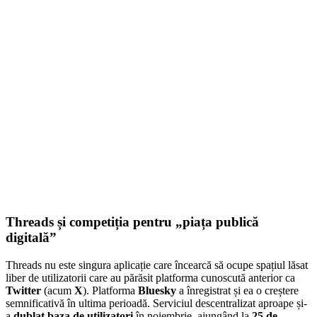
Threads și competiția pentru „piața publică
digitală”
Threads nu este singura aplicație care încearcă să ocupe spațiul lăsat
liber de utilizatorii care au părăsit platforma cunoscută anterior ca
Twitter
(acum
X
). Platforma
Bluesky
a înregistrat și ea o creștere
semnificativă în ultima perioadă. Serviciul descentralizat aproape și-
a
dublat baza de utilizatori
în noiembrie, ajungând la
25 de