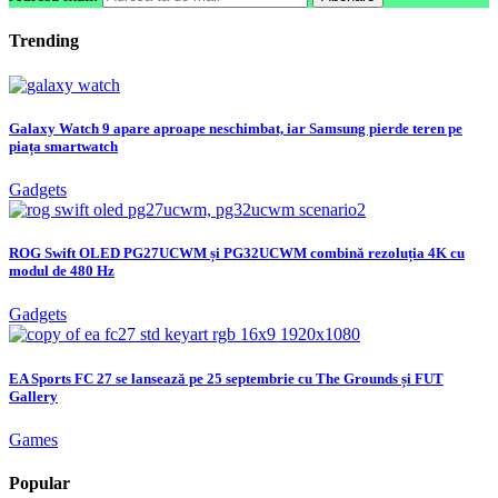
Trending
Galaxy Watch 9 apare aproape neschimbat, iar Samsung pierde teren pe
piața smartwatch
Gadgets
ROG Swift OLED PG27UCWM și PG32UCWM combină rezoluția 4K cu
modul de 480 Hz
Gadgets
EA Sports FC 27 se lansează pe 25 septembrie cu The Grounds și FUT
Gallery
Games
Popular