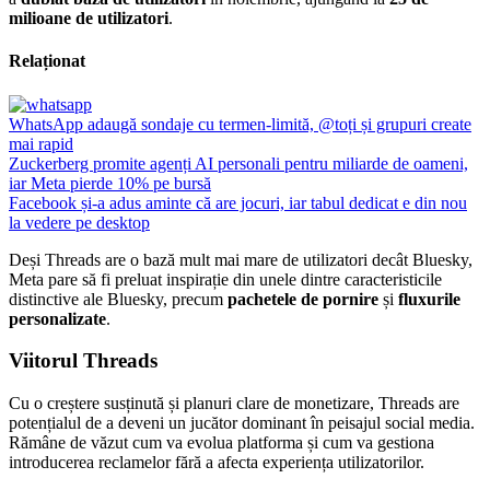
milioane de utilizatori
.
Relaționat
WhatsApp adaugă sondaje cu termen-limită, @toți și grupuri create
mai rapid
Zuckerberg promite agenți AI personali pentru miliarde de oameni,
iar Meta pierde 10% pe bursă
Facebook și-a adus aminte că are jocuri, iar tabul dedicat e din nou
la vedere pe desktop
Deși Threads are o bază mult mai mare de utilizatori decât Bluesky,
Meta pare să fi preluat inspirație din unele dintre caracteristicile
distinctive ale Bluesky, precum
pachetele de pornire
și
fluxurile
personalizate
.
Viitorul Threads
Cu o creștere susținută și planuri clare de monetizare, Threads are
potențialul de a deveni un jucător dominant în peisajul social media.
Rămâne de văzut cum va evolua platforma și cum va gestiona
introducerea reclamelor fără a afecta experiența utilizatorilor.