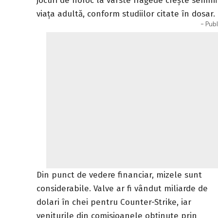
jocuri de noroc la vârste fragede crește semnif
viața adultă, conform studiilor citate în dosar.
- Publ
Din punct de vedere financiar, mizele sunt
considerabile. Valve ar fi vândut miliarde de
dolari în chei pentru Counter-Strike, iar
veniturile din comisioanele obținute prin