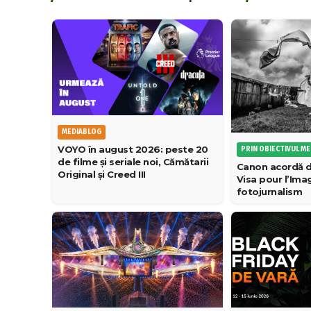
MEDIABLOG
VOYO în august 2026: peste 20
PRIN OBIECTIVUL M
de filme și seriale noi, Cămătarii
Canon acordă d
Original și Creed III
Visa pour l’Im
fotojurnalism