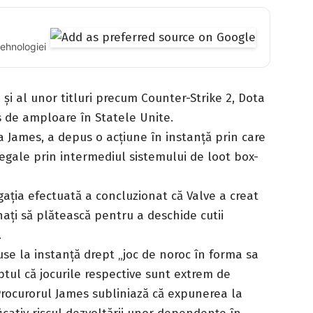
tehnologiei
i al unor titluri precum Counter-Strike 2, Dota
s de amploare în Statele Unite.
a James, a depus o acțiune în instanță prin care
legale prin intermediul sistemului de loot box-
igația efectuată a concluzionat că Valve a creat
ați să plătească pentru a deschide cutii
.
e la instanță drept „joc de noroc în forma sa
faptul că jocurile respective sunt extrem de
 Procurorul James subliniază că expunerea la