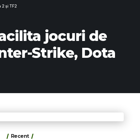
a 2 și TF2
cilita jocuri de
nter-Strike, Dota
Recent