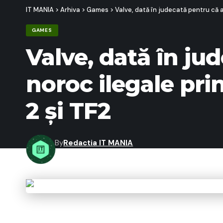
IT MANIA
>
Arhiva
>
Games
>
Valve, dată în judecată pentru că ar
GAMES
Valve, dată în jud
noroc ilegale pri
2 și TF2
By
Redactia IT MANIA
Last updated: 26/02/2026 22:01