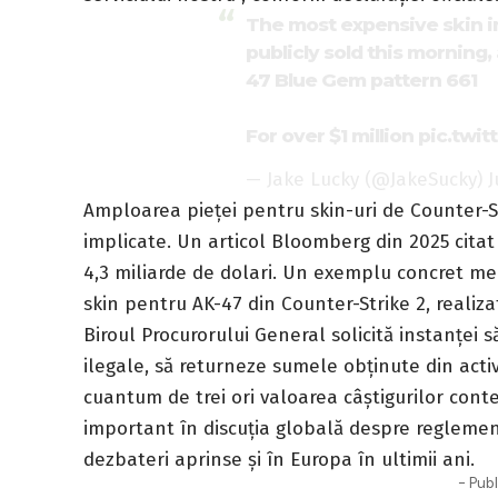
The most expensive skin i
publicly sold this morning
47 Blue Gem pattern 661
For over $1 million
pic.twi
— Jake Lucky (@JakeSucky)
J
Amploarea pieței pentru skin-uri de Counter-S
implicate. Un articol Bloomberg din 2025 citat
4,3 miliarde de dolari. Un exemplu concret men
skin pentru AK-47 din Counter-Strike 2, realiza
Biroul Procurorului General solicită instanței s
ilegale, să returneze sumele obținute din activ
cuantum de trei ori valoarea câștigurilor con
important în discuția globală despre reglement
dezbateri aprinse și în Europa în ultimii ani.
- Publ