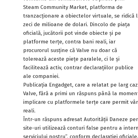
Steam Community Market, platforma de
tranzacționare a obiectelor virtuale, se ridică 
zeci de milioane de dolari. Dincolo de piața
oficială, jucătorii pot vinde obiecte și pe
platforme terțe, contra bani reali, iar
procurorul susține că Valve nu doar că
tolerează aceste piețe paralele, ci le și
facilitează activ, contrar declarațiilor publice
ale companiei.
Publicația Engadget, care a relatat pe larg caz
Valve, fără a primi un răspuns până la moment
implicare cu platformele terțe care permit vân
reali.
Într-un răspuns adresat Autorității Daneze pen
site-uri utilizează conturi false pentru a inter
serviciului nostru”, conform declarației oficiale