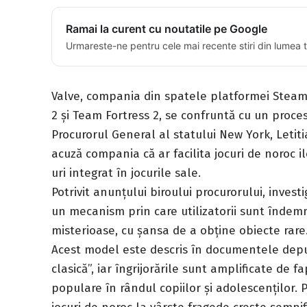
Ramai la curent cu noutatile pe Google
Urmareste-ne pentru cele mai recente stiri din lumea 
Valve, compania din spatele platformei Steam ș
2 și Team Fortress 2, se confruntă cu un proce
Procurorul General al statului New York, Letiti
acuză compania că ar facilita jocuri de noroc i
uri integrat în jocurile sale.
Potrivit anunțului biroului procurorului, invest
un mecanism prin care utilizatorii sunt îndemn
misterioase, cu șansa de a obține obiecte rare
Acest model este descris în documentele depus
clasică”, iar îngrijorările sunt amplificate de 
populare în rândul copiilor și adolescenților.