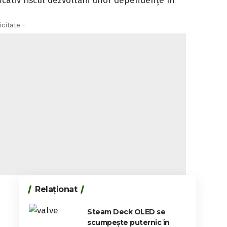
icativ riscul dezvoltării unor dependențe în
icitate -
Relaționat
Steam Deck OLED se
scumpește puternic în