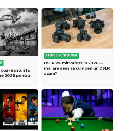
PRIN OBIECTIVUL MEU
DSLR vs. mirrorless în 2026 —
EU
mai are sens să cumperi un DSLR
ouă granturi la
acum?
age 2026 pentru