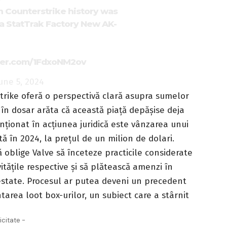
n Counterstrike history was
, a StatTrak Factory New AK-
tter.com/1FdxoNM2ov
une 5, 2024
trike oferă o perspectivă clară asupra sumelor
 în dosar arăta că această piață depășise deja
ționat în acțiunea juridică este vânzarea unui
tă în 2024, la prețul de un milion de dolari.
ă oblige Valve să înceteze practicile considerate
itățile respective și să plătească amenzi în
testate. Procesul ar putea deveni un precedent
area loot box-urilor, un subiect care a stârnit
icitate -