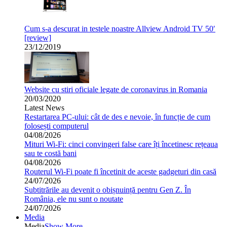
Cum s-a descurat in testele noastre Allview Android TV 50′
[review]
23/12/2019
Website cu stiri oficiale legate de coronavirus in Romania
20/03/2020
Latest News
Restartarea PC-ului: cât de des e nevoie, în funcție de cum
folosești computerul
04/08/2026
Mituri Wi-Fi: cinci convingeri false care îți încetinesc rețeaua
sau te costă bani
04/08/2026
Routerul Wi-Fi poate fi încetinit de aceste gadgeturi din casă
24/07/2026
Subtitrările au devenit o obișnuință pentru Gen Z. În
România, ele nu sunt o noutate
24/07/2026
Media
Media
Show More