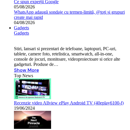
Ce spun experții Google
05/08/2026
WhatsApp adaugă sondaje cu termen-limită, @toți și grupuri
create mai rapid
04/08/2026
Gadgets
Gadgets
Stiri, lansari si prezentari de telefoane, laptopuri, PC-uri,
tablete, camere foto, retelistica, smartwatch, all-in-one,
console de jocuri, monitoare, videoproiectoare si orice alte
gadgeturi. Produse de…
Show More
Top News
Recenzie video Allview ePlay Android TV (40eplay6100-f)
19/06/2024