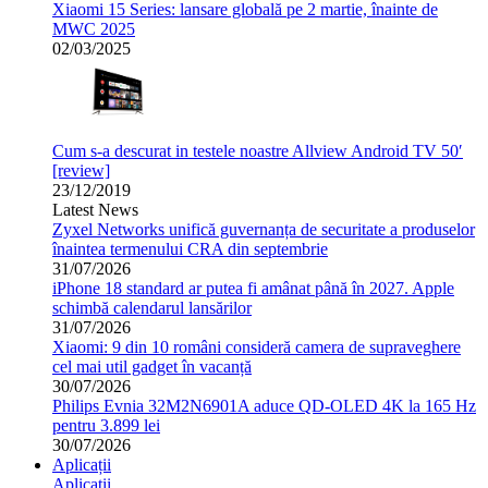
Xiaomi 15 Series: lansare globală pe 2 martie, înainte de
MWC 2025
02/03/2025
Cum s-a descurat in testele noastre Allview Android TV 50′
[review]
23/12/2019
Latest News
Zyxel Networks unifică guvernanța de securitate a produselor
înaintea termenului CRA din septembrie
31/07/2026
iPhone 18 standard ar putea fi amânat până în 2027. Apple
schimbă calendarul lansărilor
31/07/2026
Xiaomi: 9 din 10 români consideră camera de supraveghere
cel mai util gadget în vacanță
30/07/2026
Philips Evnia 32M2N6901A aduce QD-OLED 4K la 165 Hz
pentru 3.899 lei
30/07/2026
Aplicații
Aplicații