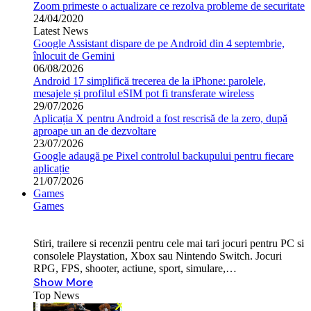
Zoom primeste o actualizare ce rezolva probleme de securitate
24/04/2020
Latest News
Google Assistant dispare de pe Android din 4 septembrie,
înlocuit de Gemini
06/08/2026
Android 17 simplifică trecerea de la iPhone: parolele,
mesajele și profilul eSIM pot fi transferate wireless
29/07/2026
Aplicația X pentru Android a fost rescrisă de la zero, după
aproape un an de dezvoltare
23/07/2026
Google adaugă pe Pixel controlul backupului pentru fiecare
aplicație
21/07/2026
Games
Games
Stiri, trailere si recenzii pentru cele mai tari jocuri pentru PC si
consolele Playstation, Xbox sau Nintendo Switch. Jocuri
RPG, FPS, shooter, actiune, sport, simulare,…
Show More
Top News