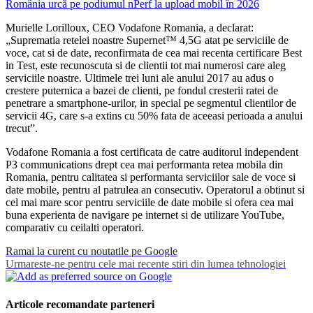
România urcă pe podiumul nPerf la upload mobil în 2026
Murielle Lorilloux, CEO Vodafone Romania, a declarat:
„Suprematia retelei noastre Supernet™ 4,5G atat pe serviciile de
voce, cat si de date, reconfirmata de cea mai recenta certificare Best
in Test, este recunoscuta si de clientii tot mai numerosi care aleg
serviciile noastre. Ultimele trei luni ale anului 2017 au adus o
crestere puternica a bazei de clienti, pe fondul cresterii ratei de
penetrare a smartphone-urilor, in special pe segmentul clientilor de
servicii 4G, care s-a extins cu 50% fata de aceeasi perioada a anului
trecut”.
Vodafone Romania a fost certificata de catre auditorul independent
P3 communications drept cea mai performanta retea mobila din
Romania, pentru calitatea si performanta serviciilor sale de voce si
date mobile, pentru al patrulea an consecutiv. Operatorul a obtinut si
cel mai mare scor pentru serviciile de date mobile si ofera cea mai
buna experienta de navigare pe internet si de utilizare YouTube,
comparativ cu ceilalti operatori.
Ramai la curent cu noutatile pe Google
Urmareste-ne pentru cele mai recente stiri din lumea tehnologiei
Articole recomandate parteneri