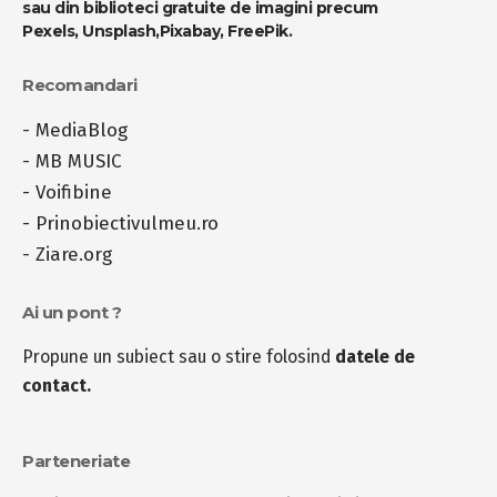
sau din biblioteci gratuite de imagini precum
Pexels
,
Unsplash
,
Pixabay
,
FreePik
.
Recomandari
-
MediaBlog
-
MB MUSIC
-
Voifibine
-
Prinobiectivulmeu.ro
-
Ziare.org
Ai un pont ?
Propune un subiect sau o stire folosind
datele de
contact.
Parteneriate