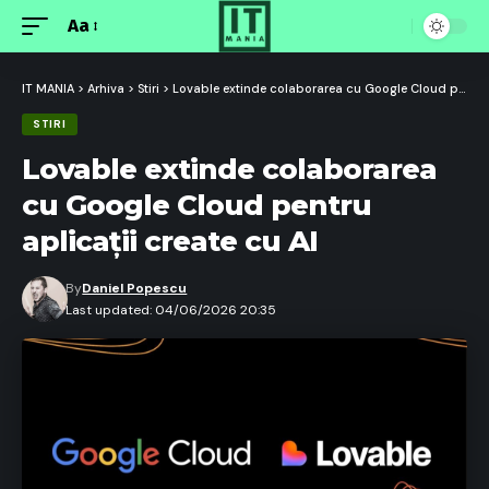
Aa
Font
Resizer
IT MANIA
>
Arhiva
>
Stiri
>
Lovable extinde colaborarea cu Google Cloud pentru aplicații create cu AI
STIRI
Lovable extinde colaborarea
cu Google Cloud pentru
aplicații create cu AI
By
Daniel Popescu
Last updated: 04/06/2026 20:35