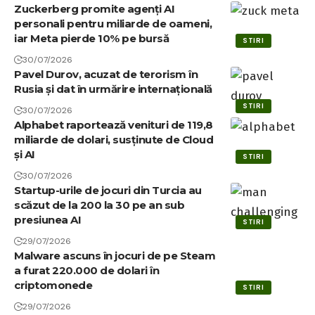
Zuckerberg promite agenți AI
personali pentru miliarde de oameni,
iar Meta pierde 10% pe bursă
STIRI
30/07/2026
Pavel Durov, acuzat de terorism în
Rusia și dat în urmărire internațională
STIRI
30/07/2026
Alphabet raportează venituri de 119,8
miliarde de dolari, susținute de Cloud
și AI
STIRI
30/07/2026
Startup-urile de jocuri din Turcia au
scăzut de la 200 la 30 pe an sub
presiunea AI
STIRI
29/07/2026
Malware ascuns în jocuri de pe Steam
a furat 220.000 de dolari în
criptomonede
STIRI
29/07/2026