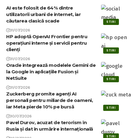
AI este folosit de 64% dintre
utilizatorii urbani de internet, iar
căutarea clasică scade
STIRI
31/07/2026
HP adoptă OpenAI Frontier pentru
operațiuni interne și servicii pentru
clienți
STIRI
31/07/2026
Oracle integrează modelele Gemini de
la Google în aplicațiile Fusion și
NetSuite
STIRI
31/07/2026
Zuckerberg promite agenți AI
personali pentru miliarde de oameni,
iar Meta pierde 10% pe bursă
STIRI
30/07/2026
Pavel Durov, acuzat de terorism în
Rusia și dat în urmărire internațională
STIRI