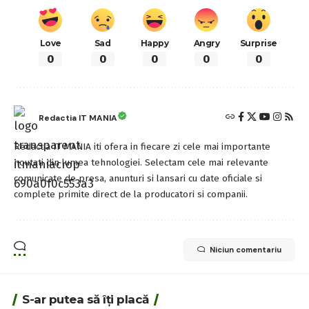
Love
Sad
Happy
Angry
Surprise
0
0
0
0
0
Redactia IT MANIA
Redactia IT MANIA iti ofera in fiecare zi cele mai importante
noutati din lumea tehnologiei. Selectam cele mai relevante
comunicate de presa, anunturi si lansari cu date oficiale si
complete primite direct de la producatori si companii.
Niciun comentariu
S-ar putea să îți placă