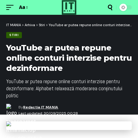
Aa
Font
Resizer
IT MANIA
>
Arhiva
>
Stiri
>
YouTube ar putea repune online conturi interzise pentru dezinformare
STIRI
YouTube ar putea repune
online conturi interzise pentru
dezinformare
YouTube ar putea repune online conturi interzise pentru
dezinformare: Alphabet relaxează moderarea conținutului
politic
By
Redactia IT MANIA
Last updated: 30/09/2025 00:28