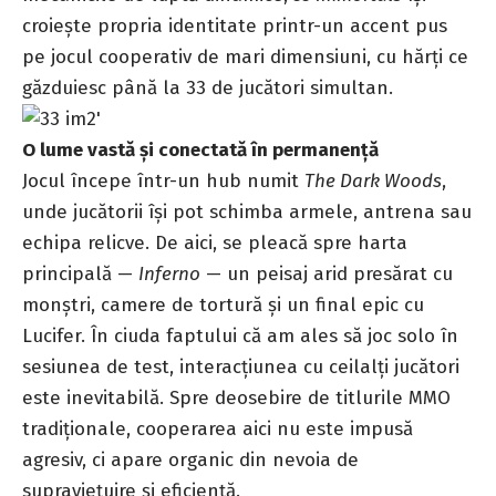
croiește propria identitate printr-un accent pus
pe jocul cooperativ de mari dimensiuni, cu hărți ce
găzduiesc până la 33 de jucători simultan.
O lume vastă și conectată în permanență
Jocul începe într-un hub numit
The Dark Woods
,
unde jucătorii își pot schimba armele, antrena sau
echipa relicve. De aici, se pleacă spre harta
principală —
Inferno
— un peisaj arid presărat cu
monștri, camere de tortură și un final epic cu
Lucifer. În ciuda faptului că am ales să joc solo în
sesiunea de test, interacțiunea cu ceilalți jucători
este inevitabilă. Spre deosebire de titlurile MMO
tradiționale, cooperarea aici nu este impusă
agresiv, ci apare organic din nevoia de
supraviețuire și eficiență.