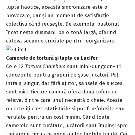
lupte haotice, această sincronizare este o
provocare, dar și un moment de satisfacție
colectivă când reușește. De exemplu, bastonul
încetinește dușmanii pe o zonă largă, oferind
câteva secunde cruciale pentru reorganizare.
Camerele de tortură și lupta cu Lucifer
Cele 12
Torture Chambers
sunt mini-dungeon-uri
concepute pentru grupuri de șase jucători. Poți
intra și singur, dar fără ajutor, șansele de succes
sunt mici. Fiecare cameră oferă două cufere cu
relicve, dintre care unul necesită o cheie. Aceste
obiecte îți cresc statisticile și pot fi refolosite sau
rerulate pentru un cost minim. Când toate
camerele sunt curățate, jucătorii sunt împinși spre
trei arene circulare unde au loc luptele finale. Cei