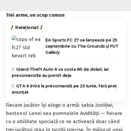
Trei arme, un scop comun
Relaționat
EA Sports FC 27 se lansează pe 25
septembrie cu The Grounds și FUT
Gallery
Grand Theft Auto 6 va costa 80 de dolari, iar
precomenzile au pornit deja
GTA 6 intră la precomandă pe 25 iunie, fără preț
anunțat
Fiecare jucător își alege o armă: sabia Justiției,
bastonul Lenei sau pumnalele Avidității — fiecare
cu o abilitate specială ce se activează doar când
trei jucători stau în poziții precise. În mijlocul unei