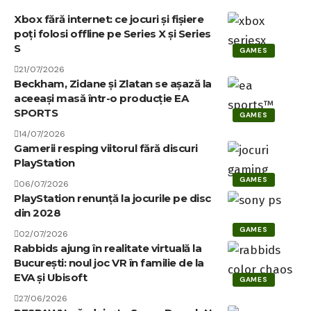
Xbox fără internet: ce jocuri și fișiere
poți folosi offline pe Series X și Series
S
GAMES
21/07/2026
Beckham, Zidane și Zlatan se așază la
aceeași masă într-o producție EA
SPORTS
GAMES
14/07/2026
Gamerii resping viitorul fără discuri
PlayStation
GAMES
06/07/2026
PlayStation renunță la jocurile pe disc
din 2028
GAMES
02/07/2026
Rabbids ajung în realitate virtuală la
București: noul joc VR în familie de la
EVA și Ubisoft
GAMES
27/06/2026