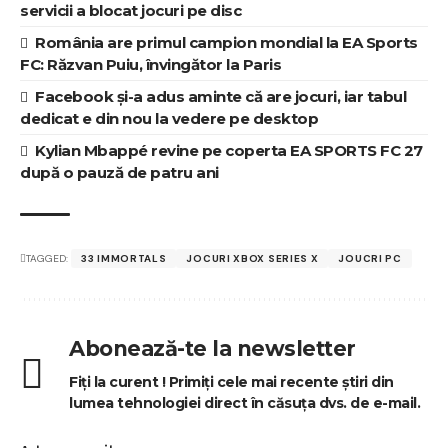
servicii a blocat jocuri pe disc
România are primul campion mondial la EA Sports
FC: Răzvan Puiu, învingător la Paris
Facebook și-a adus aminte că are jocuri, iar tabul
dedicat e din nou la vedere pe desktop
Kylian Mbappé revine pe coperta EA SPORTS FC 27
după o pauză de patru ani
TAGGED:
33 IMMORTALS
JOCURI XBOX SERIES X
JOUCRI PC
Abonează-te la newsletter
Fiți la curent ! Primiți cele mai recente știri din
lumea tehnologiei direct în căsuța dvs. de e-mail.