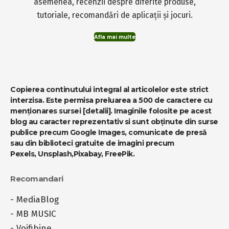
asemenea, recenzii despre diferite produse,
tutoriale, recomandări de aplicații și jocuri.
Afla mai multe
Copierea continutului integral al articolelor este strict
interzisa. Este permisa preluarea a 500 de caractere cu
menționares sursei
[detalii]
. Imaginile folosite pe acest
blog au caracter reprezentativ si sunt obținute din surse
publice precum Google Images, comunicate de presă
sau din biblioteci gratuite de imagini precum
Pexels
,
Unsplash
,
Pixabay
,
FreePik
.
Recomandari
-
MediaBlog
-
MB MUSIC
-
Voifibine