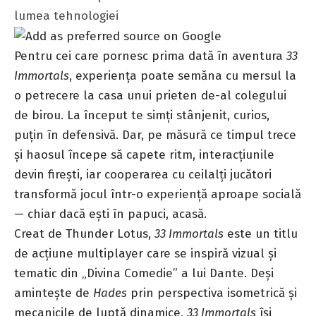
lumea tehnologiei
Pentru cei care pornesc prima dată în aventura
33
Immortals
, experiența poate semăna cu mersul la
o petrecere la casa unui prieten de-al colegului
de birou. La început te simți stânjenit, curios,
puțin în defensivă. Dar, pe măsură ce timpul trece
și haosul începe să capete ritm, interacțiunile
devin firești, iar cooperarea cu ceilalți jucători
transformă jocul într-o experiență aproape socială
— chiar dacă ești în papuci, acasă.
Creat de Thunder Lotus,
33 Immortals
este un titlu
de acțiune multiplayer care se inspiră vizual și
tematic din „Divina Comedie” a lui Dante. Deși
amintește de
Hades
prin perspectiva isometrică și
mecanicile de luptă dinamice,
33 Immortals
își