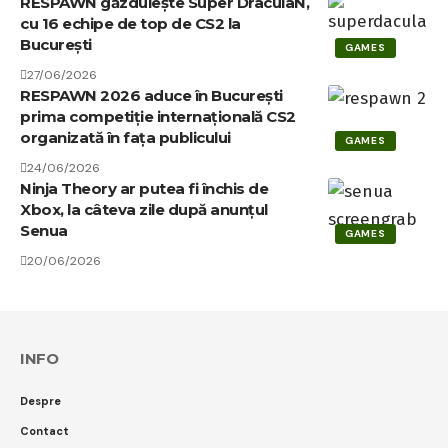
RESPAWN găzduiește Super DraculaN,
cu 16 echipe de top de CS2 la
București
GAMES
27/06/2026
RESPAWN 2026 aduce în București
prima competiție internațională CS2
organizată în fața publicului
GAMES
24/06/2026
Ninja Theory ar putea fi închis de
Xbox, la câteva zile după anunțul
Senua
GAMES
20/06/2026
INFO
Despre
Contact