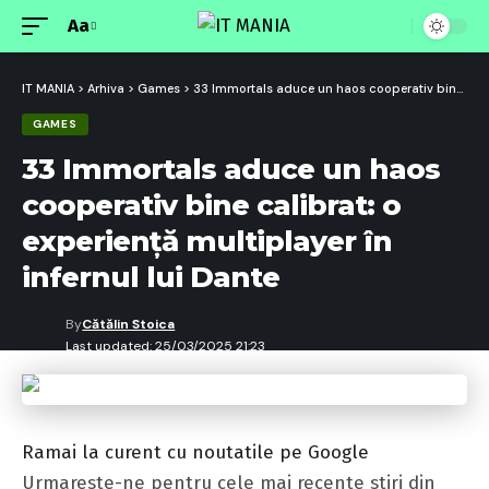
Aa
Font
Resizer
IT MANIA
>
Arhiva
>
Games
>
33 Immortals aduce un haos cooperativ bine calibrat: o experiență multiplayer în infernul lui Dante
GAMES
33 Immortals aduce un haos
cooperativ bine calibrat: o
experiență multiplayer în
infernul lui Dante
By
Cătălin Stoica
Last updated: 25/03/2025 21:23
Ramai la curent cu noutatile pe Google
Urmareste-ne pentru cele mai recente stiri din