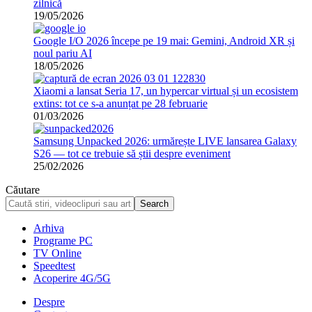
zilnică
19/05/2026
Google I/O 2026 începe pe 19 mai: Gemini, Android XR și
noul pariu AI
18/05/2026
Xiaomi a lansat Seria 17, un hypercar virtual și un ecosistem
extins: tot ce s-a anunțat pe 28 februarie
01/03/2026
Samsung Unpacked 2026: urmărește LIVE lansarea Galaxy
S26 — tot ce trebuie să știi despre eveniment
25/02/2026
Căutare
Arhiva
Programe PC
TV Online
Speedtest
Acoperire 4G/5G
Despre