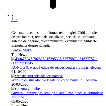
Știri
Știri
Cele mai recente stiri din lumea tehnologiei. Cititi articole
despre internet, retele de socializare, securitate, software,
sisteme de operare, telecomunicatii, evenimente. Subiecte
importante despre giganti…
Show More
Top News
RONOG 9, o nouă ediție de succes pentru industria telecom
04/10/2024
Website cu stiri oficiale legate de coronavirus in Romania
20/03/2020
Guvernul retrage proiectul prin care CNA putea sa controleze
Youtube
05/05/2020
Latest News