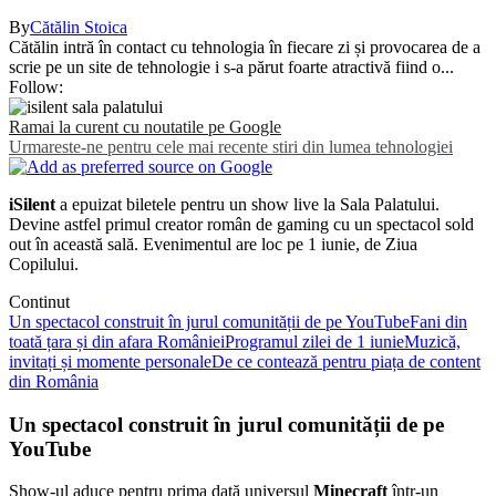
By
Cătălin Stoica
Cătălin intră în contact cu tehnologia în fiecare zi și provocarea de a
scrie pe un site de tehnologie i s-a părut foarte atractivă fiind o...
Follow:
Ramai la curent cu noutatile pe Google
Urmareste-ne pentru cele mai recente stiri din lumea tehnologiei
iSilent
a epuizat biletele pentru un show live la Sala Palatului.
Devine astfel primul creator român de gaming cu un spectacol sold
out în această sală. Evenimentul are loc pe 1 iunie, de Ziua
Copilului.
Continut
Un spectacol construit în jurul comunității de pe YouTube
Fani din
toată țara și din afara României
Programul zilei de 1 iunie
Muzică,
invitați și momente personale
De ce contează pentru piața de content
din România
Un spectacol construit în jurul comunității de pe
YouTube
Show-ul aduce pentru prima dată universul
Minecraft
într-un