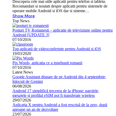
Descopera cele mai utile aplicatii pentru telefon si tableta.
Recomandari si noutati despre aplicatii pentru sistemele de
operare mobile Android si iOS dar si sisteme…
Show More
Top News
Posturi TV Romanesti – aplicatie de televiziune online pentru
Android [UPDATE 3]
07/10/2016
Top aplicatii de videoconferinte pentru Android si iOS
19/03/2020
Pix Words, aplicatia ce a innebunit romanii
07/10/2016
Latest News
Google Assistant dispare de pe Android din 4 septembrie,
înlocuit de Gemini
06/08/2026
Android 17 simplifică trecerea de la iPhone: parolele,
mesajele și profilul eSIM pot fi transferate wireless
29/07/2026
Aplicația X pentru Android a fost rescrisă de la zero, după
aproape un an de dezvoltare
23/07/2026