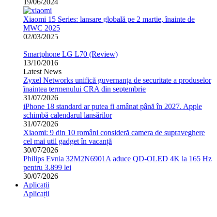
19/06/2024
Xiaomi 15 Series: lansare globală pe 2 martie, înainte de
MWC 2025
02/03/2025
Smartphone LG L70 (Review)
13/10/2016
Latest News
Zyxel Networks unifică guvernanța de securitate a produselor
înaintea termenului CRA din septembrie
31/07/2026
iPhone 18 standard ar putea fi amânat până în 2027. Apple
schimbă calendarul lansărilor
31/07/2026
Xiaomi: 9 din 10 români consideră camera de supraveghere
cel mai util gadget în vacanță
30/07/2026
Philips Evnia 32M2N6901A aduce QD-OLED 4K la 165 Hz
pentru 3.899 lei
30/07/2026
Aplicații
Aplicații