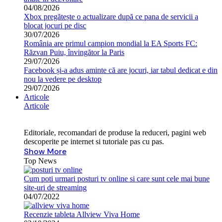
04/08/2026
Xbox pregătește o actualizare după ce pana de servicii a
blocat jocuri pe disc
30/07/2026
România are primul campion mondial la EA Sports FC:
Răzvan Puiu, învingător la Paris
29/07/2026
Facebook și-a adus aminte că are jocuri, iar tabul dedicat e din
nou la vedere pe desktop
29/07/2026
Articole
Articole
Editoriale, recomandari de produse la reduceri, pagini web
descoperite pe internet si tutoriale pas cu pas.
Show More
Top News
Cum poti urmari posturi tv online si care sunt cele mai bune
site-uri de streaming
04/07/2022
Recenzie tableta Allview Viva Home