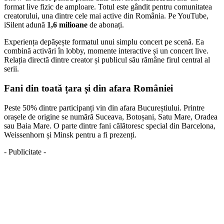
format live fizic de amploare. Totul este gândit pentru comunitatea
creatorului, una dintre cele mai active din România. Pe YouTube,
iSilent adună
1,6 milioane
de abonați.
Experiența depășește formatul unui simplu concert pe scenă. Ea
combină activări în lobby, momente interactive și un concert live.
Relația directă dintre creator și publicul său rămâne firul central al
serii.
Fani din toată țara și din afara României
Peste 50% dintre participanți vin din afara Bucureștiului. Printre
orașele de origine se numără Suceava, Botoșani, Satu Mare, Oradea
sau Baia Mare. O parte dintre fani călătoresc special din Barcelona,
Weissenhorn și Minsk pentru a fi prezenți.
- Publicitate -