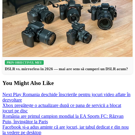
PRIN OBIECTIVUL MEU
DSLR vs. mirrorless în 2026 — mai are sens să cumperi un DSLR acum?
You Might Also Like
Next Play Romania deschide înscrierile pentru jocuri video aflate în
dezvoltare
Xbox pregătește o actualizare după ce pana de servicii a blocat
jocuri pe disc
România are primul campion mondial la EA Sports FC: Răzvan
Puiu, învingător la Paris
Facebook și-a adus aminte că are jocuri, iar tabul dedicat e din nou
la vedere pe desktop