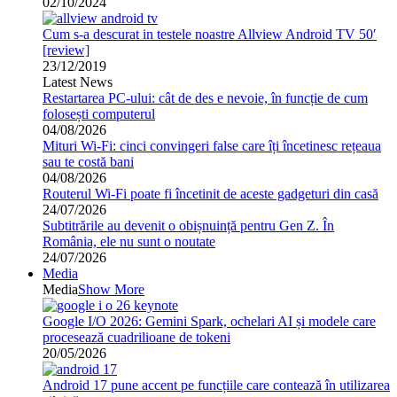
02/10/2024
Cum s-a descurat in testele noastre Allview Android TV 50′
[review]
23/12/2019
Latest News
Restartarea PC-ului: cât de des e nevoie, în funcție de cum
folosești computerul
04/08/2026
Mituri Wi-Fi: cinci convingeri false care îți încetinesc rețeaua
sau te costă bani
04/08/2026
Routerul Wi-Fi poate fi încetinit de aceste gadgeturi din casă
24/07/2026
Subtitrările au devenit o obișnuință pentru Gen Z. În
România, ele nu sunt o noutate
24/07/2026
Media
Media
Show More
Google I/O 2026: Gemini Spark, ochelari AI și modele care
procesează cuadrilioane de tokeni
20/05/2026
Android 17 pune accent pe funcțiile care contează în utilizarea