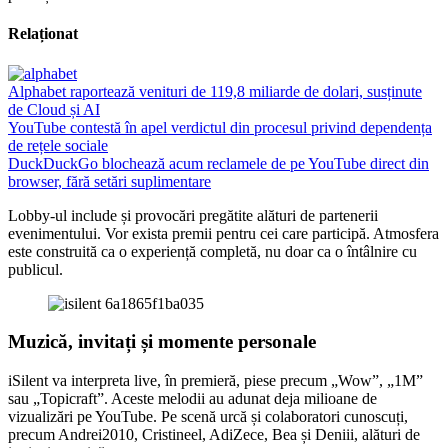
Relaționat
Alphabet raportează venituri de 119,8 miliarde de dolari, susținute
de Cloud și AI
YouTube contestă în apel verdictul din procesul privind dependența
de rețele sociale
DuckDuckGo blochează acum reclamele de pe YouTube direct din
browser, fără setări suplimentare
Lobby-ul include și provocări pregătite alături de partenerii
evenimentului. Vor exista premii pentru cei care participă. Atmosfera
este construită ca o experiență completă, nu doar ca o întâlnire cu
publicul.
Muzică, invitați și momente personale
iSilent va interpreta live, în premieră, piese precum „Wow”, „1M”
sau „Topicraft”. Aceste melodii au adunat deja milioane de
vizualizări pe YouTube. Pe scenă urcă și colaboratori cunoscuți,
precum Andrei2010, Cristineel, AdiZece, Bea și Deniii, alături de