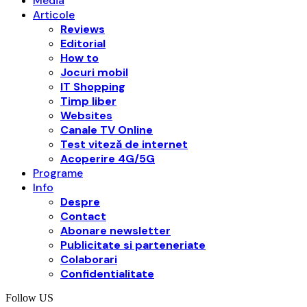
Media
Articole
Reviews
Editorial
How to
Jocuri mobil
IT Shopping
Timp liber
Websites
Canale TV Online
Test viteză de internet
Acoperire 4G/5G
Programe
Info
Despre
Contact
Abonare newsletter
Publicitate si parteneriate
Colaborari
Confidentialitate
Follow US