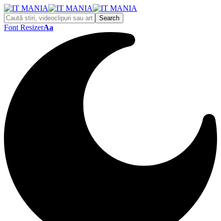
Font Resizer
Aa