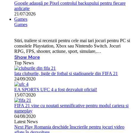
Google adaugă pe Pixel controlul backupului pentru fiecare
aplicație
21/07/2026
Games
Games
Stiri, trailere si recenzii pentru cele mai tari jocuri pentru PC si
consolele Playstation, Xbox sau Nintendo Switch. Jocuri
RPG, FPS, shooter, actiune, sport, simulare,…
Show More
Top News
Iata cluburile, ligile de fotbal si stadioanele din FIFA 21
24/09/2020
EA SPORTS UFC 4 a fost dezvaluit oficial!
15/07/2020
FIFA 21 vine cu noutati semnificative pentru modul cariera si
gameplay
04/08/2020
Latest News
Next Play Romania deschide înscrierile pentru jocuri video
aflate în dezvoltare