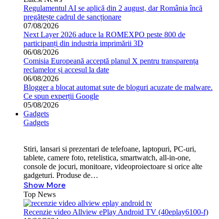
Regulamentul AI se aplică din 2 august, dar România încă
pregătește cadrul de sancționare
07/08/2026
Next Layer 2026 aduce la ROMEXPO peste 800 de
participanți din industria imprimării 3D
06/08/2026
Comisia Europeană acceptă planul X pentru transparența
reclamelor și accesul la date
06/08/2026
Blogger a blocat automat sute de bloguri acuzate de malware.
Ce spun experții Google
05/08/2026
Gadgets
Gadgets
Stiri, lansari si prezentari de telefoane, laptopuri, PC-uri,
tablete, camere foto, retelistica, smartwatch, all-in-one,
console de jocuri, monitoare, videoproiectoare si orice alte
gadgeturi. Produse de…
Show More
Top News
Recenzie video Allview ePlay Android TV (40eplay6100-f)