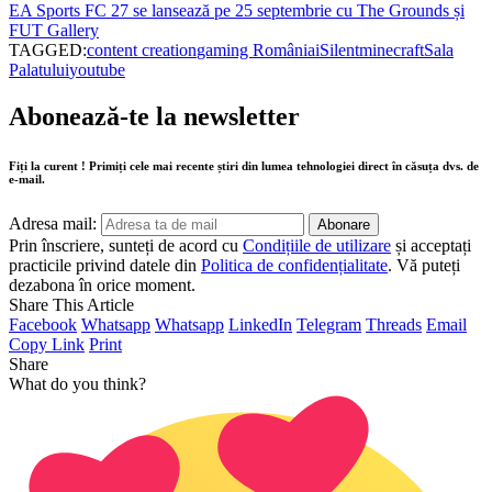
EA Sports FC 27 se lansează pe 25 septembrie cu The Grounds și
FUT Gallery
TAGGED:
content creation
gaming România
iSilent
minecraft
Sala
Palatului
youtube
Abonează-te la newsletter
Fiți la curent ! Primiți cele mai recente știri din lumea tehnologiei direct în căsuța dvs. de
e-mail.
Adresa mail:
Prin înscriere, sunteți de acord cu
Condițiile de utilizare
și acceptați
practicile privind datele din
Politica de confidențialitate
. Vă puteți
dezabona în orice moment.
Share This Article
Facebook
Whatsapp
Whatsapp
LinkedIn
Telegram
Threads
Email
Copy Link
Print
Share
What do you think?