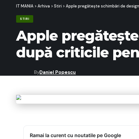
IT MANIA
>
Arhiva
>
Stiri
>
Apple pregătește schimbări de design
STIRI
Apple pregătește
după criticile pe
By
Daniel Popescu
Last updated: 14/05/2026 21:31
Ramai la curent cu noutatile pe Google