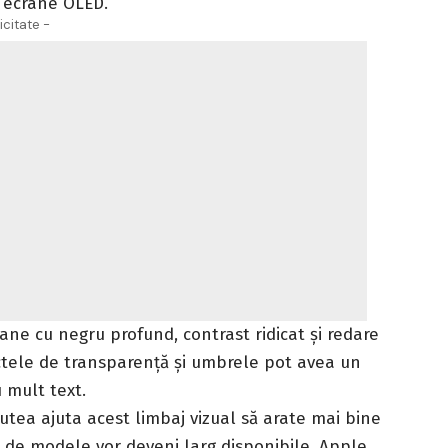
 ecrane OLED.
icitate -
ne cu negru profund, contrast ridicat și redare
ectele de transparență și umbrele pot avea un
u mult text.
utea ajuta acest limbaj vizual să arate mai bine
l de modele vor deveni larg disponibile, Apple