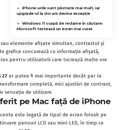
iPhone-urile sunt păstrate mai mult, iar
e
upgrade-ul la doi ani devine excepție
Windows 11 scapă de reclame în căutare:
Microsoft testează un ecran mai curat
ri sau elemente afișate simultan, contrastul și
le grafice concurează cu informația afișată,
es pentru utilizatorii care lucrează multe ore
 27
ar putea fi mai importante decât par la
ransformare completă, mici ajustări de contrast,
 senzația de utilizare.
iferit pe Mac față de iPhone
recente este legată de tipul de ecran folosit pe
tinuare panouri LCD sau mini-LED, în timp ce