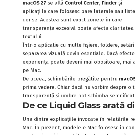
macOS 27
se află
Control Center
,
Finder
și
aplicațiile care folosesc bare laterale sau list
dense. Acestea sunt exact zonele în care
transparența excesivă poate afecta claritatea
textului.
Într-o aplicație cu multe fișiere, foldere, setă
separarea vizuală devin esențiale. Dacă efecte
experiența poate deveni mai obositoare, mai al
pe Mac.
De aceea, schimbările pregătite pentru
macOS
prima vedere. Chiar dacă nu vorbim despre o t
transparență și umbre pot schimba semnificativ
De ce Liquid Glass arată d
Una dintre explicațiile invocate în relatările 
Mac. În prezent, modelele Mac folosesc în con