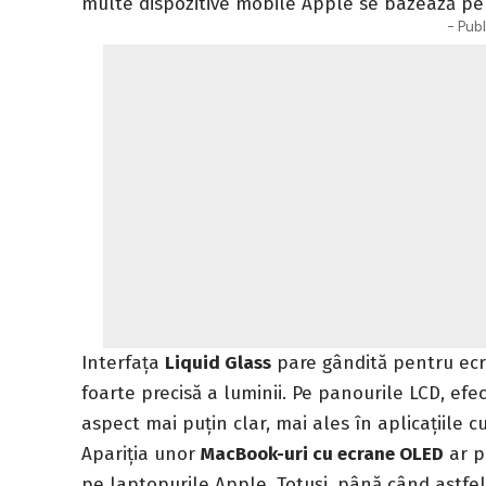
multe dispozitive mobile Apple se bazează pe
- Publ
Interfața
Liquid Glass
pare gândită pentru ecra
foarte precisă a luminii. Pe panourile LCD, ef
aspect mai puțin clar, mai ales în aplicațiile c
Apariția unor
MacBook-uri cu ecrane OLED
ar p
pe laptopurile Apple. Totuși, până când astfe