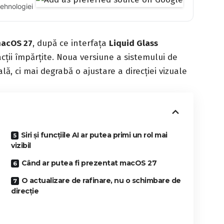
tehnologiei
acOS 27
, după ce interfața
Liquid Glass
acții împărțite. Noua versiune a sistemului de
ă, ci mai degrabă o ajustare a direcției vizuale
Siri și funcțiile AI ar putea primi un rol mai
vizibil
Când ar putea fi prezentat macOS 27
O actualizare de rafinare, nu o schimbare de
direcție