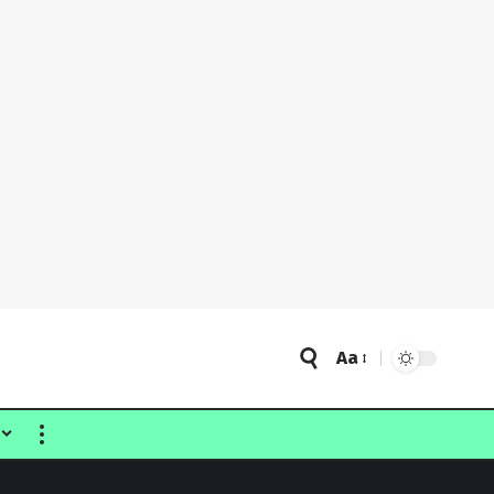
Aa
Font
Resizer