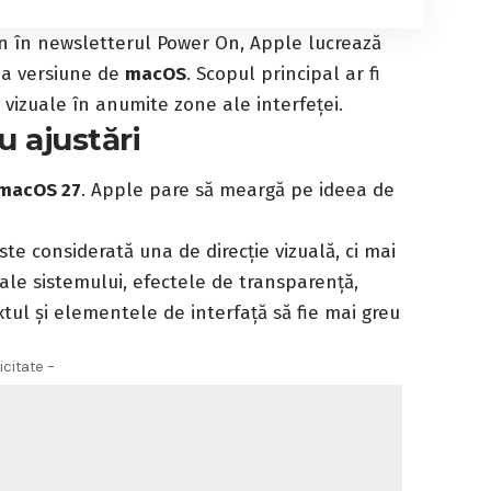
an în newsletterul Power On, Apple lucrează
ea versiune de
macOS
. Scopul principal ar fi
ei vizuale în anumite zone ale interfeței.
u ajustări
macOS 27
. Apple pare să meargă pe ideea de
e considerată una de direcție vizuală, ci mai
le sistemului, efectele de transparență,
xtul și elementele de interfață să fie mai greu
icitate -