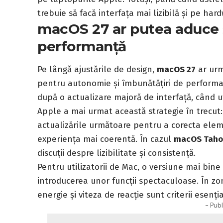
trebuie să facă interfața mai lizibilă și pe hard
macOS 27 ar putea aduce ș
performanță
Pe lângă ajustările de design,
macOS 27
ar urm
pentru autonomie și îmbunătățiri de performa
după o actualizare majoră de interfață, când ut
Apple a mai urmat această strategie în trecut:
actualizările următoare pentru a corecta elem
experiența mai coerentă. În cazul
macOS Taho
discuții despre lizibilitate și consistență.
Pentru utilizatorii de Mac, o versiune mai bin
introducerea unor funcții spectaculoase. În zo
energie și viteza de reacție sunt criterii esenția
- Publ