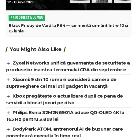
PRIN OBIECTIVUL MEU
Black Friday de Vară la F64 — ce merită urmărit între 12 și
15 iunie
You Might Also Like
Zyxel Networks unifică guvernanța de securitate a
produselor înaintea termenului CRA din septembrie
Xiaomi: 9 din 10 români consideră camera de
supraveghere cel mai util gadget în vacanță
Xbox pregătește o actualizare după ce pana de
servicii a blocat jocuri pe disc
Philips Evnia 32M2N6901A aduce QD-OLED 4K la
165 Hz pentru 3.899 lei
BodyPark ATOM, antrenorul AI de buzunar care
corectează execuția în timp real