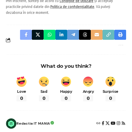
Prin înscriere, sunteți de acord cu
Condițiile de utilizare
și acceptați
practicile privind datele din
Politica de confidențialitate
. Vă puteți
dezabona în orice moment.
What do you think?
Love
Sad
Happy
Angry
Surprise
0
0
0
0
0
Redactia IT MANIA