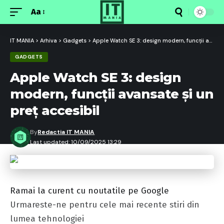
Aa
Font
Resizer
IT MANIA
>
Arhiva
>
Gadgets
>
Apple Watch SE 3: design modern, funcții avansate și un preț accesibil
GADGETS
Apple Watch SE 3: design
modern, funcții avansate și un
preț accesibil
By
Redactia IT MANIA
Last updated: 10/09/2025 13:29
Ramai la curent cu noutatile pe Google
Urmareste-ne pentru cele mai recente stiri din
lumea tehnologiei