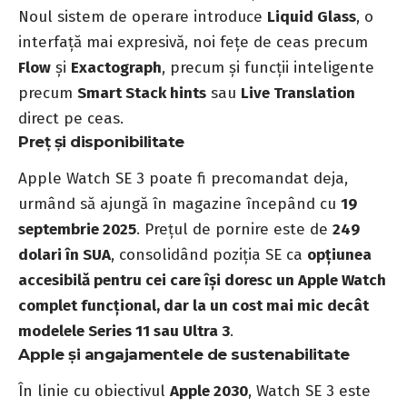
Noul sistem de operare introduce
Liquid Glass
, o
interfață mai expresivă, noi fețe de ceas precum
Flow
și
Exactograph
, precum și funcții inteligente
precum
Smart Stack hints
sau
Live Translation
direct pe ceas.
Preț și disponibilitate
Apple Watch SE 3 poate fi precomandat deja,
urmând să ajungă în magazine începând cu
19
septembrie 2025
. Prețul de pornire este de
249
dolari în SUA
, consolidând poziția SE ca
opțiunea
accesibilă pentru cei care își doresc un Apple Watch
complet funcțional, dar la un cost mai mic decât
modelele Series 11 sau Ultra 3
.
Apple și angajamentele de sustenabilitate
În linie cu obiectivul
Apple 2030
, Watch SE 3 este