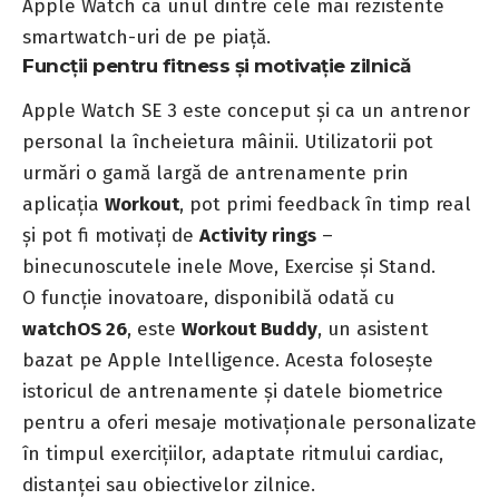
Apple Watch ca unul dintre cele mai rezistente
smartwatch-uri de pe piață.
Funcții pentru fitness și motivație zilnică
Apple Watch SE 3 este conceput și ca un antrenor
personal la încheietura mâinii. Utilizatorii pot
urmări o gamă largă de antrenamente prin
aplicația
Workout
, pot primi feedback în timp real
și pot fi motivați de
Activity rings
–
binecunoscutele inele Move, Exercise și Stand.
O funcție inovatoare, disponibilă odată cu
watchOS 26
, este
Workout Buddy
, un asistent
bazat pe Apple Intelligence. Acesta folosește
istoricul de antrenamente și datele biometrice
pentru a oferi mesaje motivaționale personalizate
în timpul exercițiilor, adaptate ritmului cardiac,
distanței sau obiectivelor zilnice.