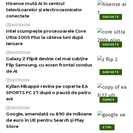
Hisense mută AI în centrul
televizoarelor și electrocasnicelor
conectate
GADGETS
24/07/2026
Intel scumpește procesoarele Core
Ultra 200S Plus la câteva luni după
lansare
GADGETS
24/07/2026
Galaxy Z Flip8 devine cel mai subțire
Flip Samsung, cu ecran frontal condus
de AI
GADGETS
23/07/2026
Kylian Mbappé revine pe coperta EA
SPORTS FC 27 după o pauză de patru
ani
GAMES
23/07/2026
Google, amendată cu 890 de milioane
de euro în UE pentru Search și Play
Store
STIRI