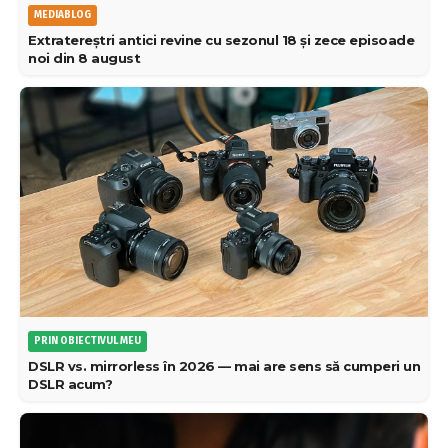
MEDIABLOG
Extratereștri antici revine cu sezonul 18 și zece episoade
noi din 8 august
PRIN OBIECTIVUL MEU
DSLR vs. mirrorless în 2026 — mai are sens să cumperi un
DSLR acum?