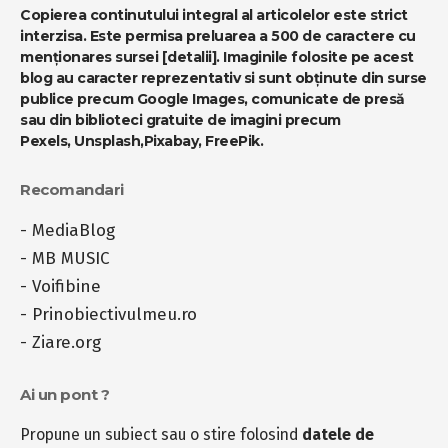
Copierea continutului integral al articolelor este strict
interzisa. Este permisa preluarea a 500 de caractere cu
menționares sursei
[detalii]
. Imaginile folosite pe acest
blog au caracter reprezentativ si sunt obținute din surse
publice precum Google Images, comunicate de presă
sau din biblioteci gratuite de imagini precum
Pexels
,
Unsplash
,
Pixabay
,
FreePik
.
Recomandari
-
MediaBlog
-
MB MUSIC
-
Voifibine
-
Prinobiectivulmeu.ro
-
Ziare.org
Ai un pont ?
Propune un subiect sau o stire folosind
datele de