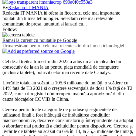
By
Redactia IT MANIA
Redactia IT MANIA iti ofera in fiecare zi cele mai importante
noutati din lumea tehnologiei. Selectam cele mai relevante
comunicate de presa, anunturi si lansari cu...
Follow:
Ramai la curent cu noutatile pe Google
Urmareste-ne pentru cele mai recente stiri din lumea tehnologiei
Cel de-al treilea trimestru din 2022 a adus un al cincilea declin
consecutiv de la an la an pentru piața mondială de computere
(inclusiv tablete), potrivit celor mai recente date Canalys.
Livrările totale au scăzut la 105,6 milioane de unități, o scădere cu
14% față de T3 2021 și o creștere secvențială de doar 1% față de T2
2022, care a înregistrat o întrerupere majoră a aprovizionării din
cauza blocajelor COVID în China.
Cererea pentru toate categoriile de produse și segmentele de
utilizatori finali a fost înăbușită de înrăutățirea condițiilor
macroeconomice, deoarece consumatorii și întreprinderile au adoptat
o abordare mai prudentă a cheltuielilor pentru dispozitive. Cererea și
livrările de tablete au scăzut cu 6% în T3, la 35,3 milioane de unități,