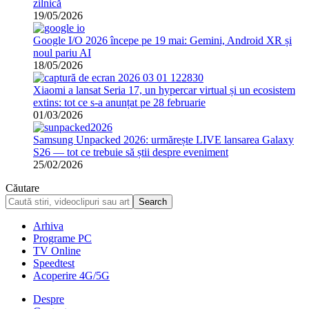
zilnică
19/05/2026
Google I/O 2026 începe pe 19 mai: Gemini, Android XR și
noul pariu AI
18/05/2026
Xiaomi a lansat Seria 17, un hypercar virtual și un ecosistem
extins: tot ce s-a anunțat pe 28 februarie
01/03/2026
Samsung Unpacked 2026: urmărește LIVE lansarea Galaxy
S26 — tot ce trebuie să știi despre eveniment
25/02/2026
Căutare
Arhiva
Programe PC
TV Online
Speedtest
Acoperire 4G/5G
Despre