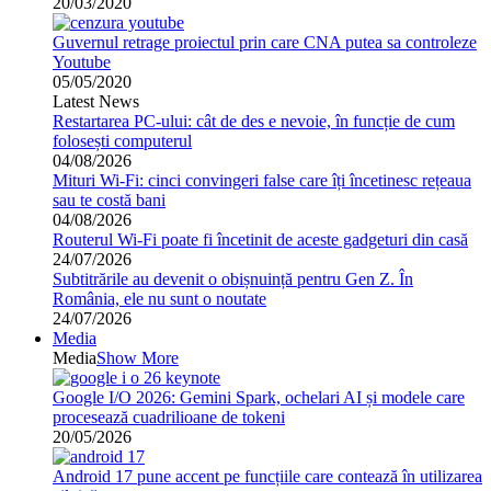
20/03/2020
Guvernul retrage proiectul prin care CNA putea sa controleze
Youtube
05/05/2020
Latest News
Restartarea PC-ului: cât de des e nevoie, în funcție de cum
folosești computerul
04/08/2026
Mituri Wi-Fi: cinci convingeri false care îți încetinesc rețeaua
sau te costă bani
04/08/2026
Routerul Wi-Fi poate fi încetinit de aceste gadgeturi din casă
24/07/2026
Subtitrările au devenit o obișnuință pentru Gen Z. În
România, ele nu sunt o noutate
24/07/2026
Media
Media
Show More
Google I/O 2026: Gemini Spark, ochelari AI și modele care
procesează cuadrilioane de tokeni
20/05/2026
Android 17 pune accent pe funcțiile care contează în utilizarea