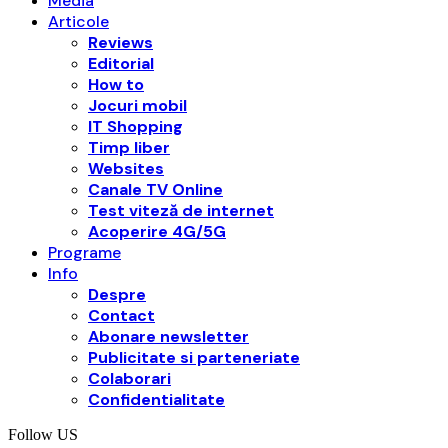
Media
Articole
Reviews
Editorial
How to
Jocuri mobil
IT Shopping
Timp liber
Websites
Canale TV Online
Test viteză de internet
Acoperire 4G/5G
Programe
Info
Despre
Contact
Abonare newsletter
Publicitate si parteneriate
Colaborari
Confidentialitate
Follow US