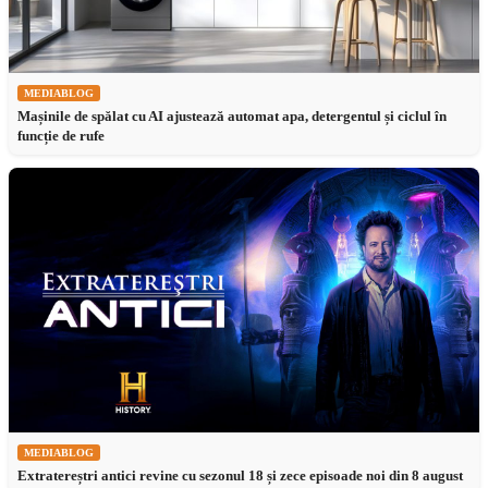
MEDIABLOG
Mașinile de spălat cu AI ajustează automat apa, detergentul și ciclul în
funcție de rufe
MEDIABLOG
Extratereștri antici revine cu sezonul 18 și zece episoade noi din 8 august