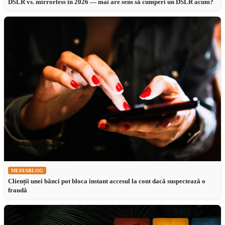
DSLR vs. mirrorless în 2026 — mai are sens să cumperi un DSLR acum?
MEDIABLOG
Clienții unei bănci pot bloca instant accesul la cont dacă suspectează o
fraudă