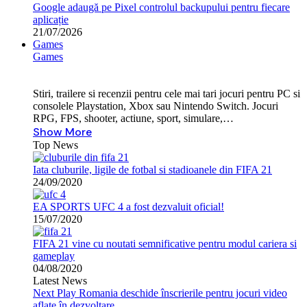
Google adaugă pe Pixel controlul backupului pentru fiecare
aplicație
21/07/2026
Games
Games
Stiri, trailere si recenzii pentru cele mai tari jocuri pentru PC si
consolele Playstation, Xbox sau Nintendo Switch. Jocuri
RPG, FPS, shooter, actiune, sport, simulare,…
Show More
Top News
Iata cluburile, ligile de fotbal si stadioanele din FIFA 21
24/09/2020
EA SPORTS UFC 4 a fost dezvaluit oficial!
15/07/2020
FIFA 21 vine cu noutati semnificative pentru modul cariera si
gameplay
04/08/2020
Latest News
Next Play Romania deschide înscrierile pentru jocuri video
aflate în dezvoltare