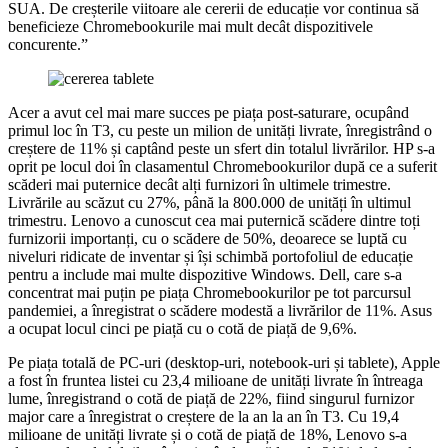
SUA. De creșterile viitoare ale cererii de educație vor continua să
beneficieze Chromebookurile mai mult decât dispozitivele
concurente.”
Acer a avut cel mai mare succes pe piața post-saturare, ocupând
primul loc în T3, cu peste un milion de unități livrate, înregistrând o
creștere de 11% și captând peste un sfert din totalul livrărilor. HP s-a
oprit pe locul doi în clasamentul Chromebookurilor după ce a suferit
scăderi mai puternice decât alți furnizori în ultimele trimestre.
Livrările au scăzut cu 27%, până la 800.000 de unități în ultimul
trimestru. Lenovo a cunoscut cea mai puternică scădere dintre toți
furnizorii importanți, cu o scădere de 50%, deoarece se luptă cu
niveluri ridicate de inventar și își schimbă portofoliul de educație
pentru a include mai multe dispozitive Windows. Dell, care s-a
concentrat mai puțin pe piața Chromebookurilor pe tot parcursul
pandemiei, a înregistrat o scădere modestă a livrărilor de 11%. Asus
a ocupat locul cinci pe piață cu o cotă de piață de 9,6%.
Pe piața totală de PC-uri (desktop-uri, notebook-uri și tablete), Apple
a fost în fruntea listei cu 23,4 milioane de unități livrate în întreaga
lume, înregistrand o cotă de piață de 22%, fiind singurul furnizor
major care a înregistrat o creștere de la an la an în T3. Cu 19,4
milioane de unități livrate și o cotă de piață de 18%, Lenovo s-a