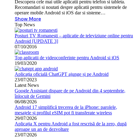
Descopera cele mai utile aplicatii pentru telefon si tableta.
Recomandari si noutati despre aplicatii pentru sistemele de
operare mobile Android si iOS dar si sisteme…
Show More
Top News
Posturi TV Romanesti – aplicatie de televiziune online pentru
Android [UPDATE 3]
07/10/2016
Top aplicatii de videoconferinte pentru Android si iOS
19/03/2020
Aplicația oficială ChatGPT ajunge și pe Android
23/07/2023
Latest News
Google Assistant dispare de pe Android din 4 septembrie,
înlocuit de Gemini
06/08/2026
Android 17 simplifică trecerea de la iPhone: parolele,
mesajele și profilul eSIM pot fi transferate wireless
29/07/2026
Aplicația X pentru Android a fost rescrisă de la zero, după
aproape un an de dezvoltare
23/07/2026