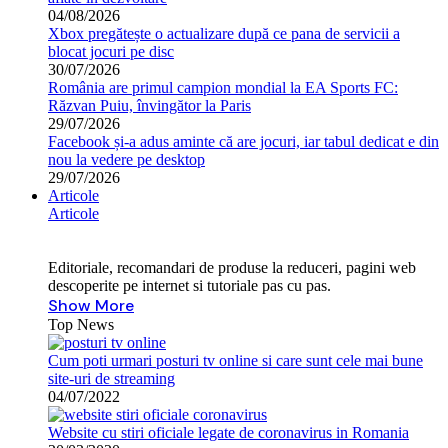
04/08/2026
Xbox pregătește o actualizare după ce pana de servicii a
blocat jocuri pe disc
30/07/2026
România are primul campion mondial la EA Sports FC:
Răzvan Puiu, învingător la Paris
29/07/2026
Facebook și-a adus aminte că are jocuri, iar tabul dedicat e din
nou la vedere pe desktop
29/07/2026
Articole
Articole
Editoriale, recomandari de produse la reduceri, pagini web
descoperite pe internet si tutoriale pas cu pas.
Show More
Top News
Cum poti urmari posturi tv online si care sunt cele mai bune
site-uri de streaming
04/07/2022
Website cu stiri oficiale legate de coronavirus in Romania