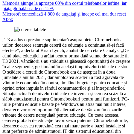
Memoria ajunge la aproape 60% din costul telefoanelor ieftine, iar
piața globală scade cu 12%
Microsoft concediază 4.800 de angajați și începe cel mai dur reset
Xbox
„T3 a adus o presiune suplimentară asupra pieței Chromebook-
urilor, deoarece saturația cererii de educație a continuat să-și facă
efectele”, a declarat Brian Lynch, analist de cercetare Canalys. „De
când piața educației a arătat pentru prima dată semne de saturație în
T3 2021, vânzătorii s-au străduit să găsească oportunități de creștere
în alte segmente, gestionând în același timp niveluri ridicate de stoc.
O scădere a cererii de Chromebook era de așteptat în a doua
jumătate a anului 2021, dar amploarea scăderii a fost agravată de
vânturile economice în contra, limitând bugetele pentru educație și
oprind orice impuls în rândul consumatorilor și al întreprinderilor.
Situația actuală de niveluri ridicate de inventar și cererea scăzută a
slăbit entuziasmul pentru Chromebookuri pentru unii furnizori. PC-
urile pentru educație bazate pe Windows au atras mai mult interes,
deoarece vor oferi oportunități alternative de vânzare în cazurile
viitoare de cerere neregulată pentru educație. Cu toate acestea,
cererea globală de educație favorizează puternic Chromebookurile,
deoarece acestea reprezintă cea mai mare parte a bazei instalate și
sunt preferate de administratorii IT din sistemul educațional din