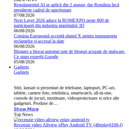
Regulamentul AI se aplică din 2 august, dar România încă
pregătește cadrul de sancționare
07/08/2026
Next Layer 2026 aduce la ROMEXPO peste 800 de
participanți din industria imprimării 3D
06/08/2026
Comisia Europeană acceptă planul X pentru transparența
reclamelor și accesul la date
06/08/2026
Blogger a blocat automat sute de bloguri acuzate de malware.
Ce spun experții Google
05/08/2026
Gadgets
Gadgets
Stiri, lansari si prezentari de telefoane, laptopuri, PC-uri,
tablete, camere foto, retelistica, smartwatch, all-in-one,
console de jocuri, monitoare, videoproiectoare si orice alte
gadgeturi. Produse de…
Show More
Top News
Recenzie video Allview ePlay Android TV (40eplay6100-f)