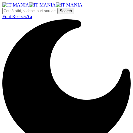
Font Resizer
Aa