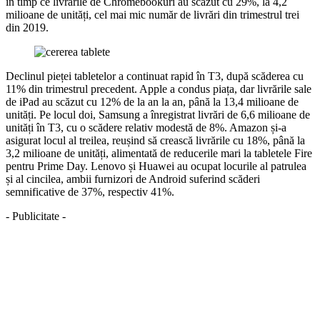
în timp ce livrările de Chromebookuri au scăzut cu 29%, la 4,2
milioane de unități, cel mai mic număr de livrări din trimestrul trei
din 2019.
Declinul pieței tabletelor a continuat rapid în T3, după scăderea cu
11% din trimestrul precedent. Apple a condus piața, dar livrările sale
de iPad au scăzut cu 12% de la an la an, până la 13,4 milioane de
unități. Pe locul doi, Samsung a înregistrat livrări de 6,6 milioane de
unități în T3, cu o scădere relativ modestă de 8%. Amazon și-a
asigurat locul al treilea, reușind să crească livrările cu 18%, până la
3,2 milioane de unități, alimentată de reducerile mari la tabletele Fire
pentru Prime Day. Lenovo și Huawei au ocupat locurile al patrulea
și al cincilea, ambii furnizori de Android suferind scăderi
semnificative de 37%, respectiv 41%.
- Publicitate -