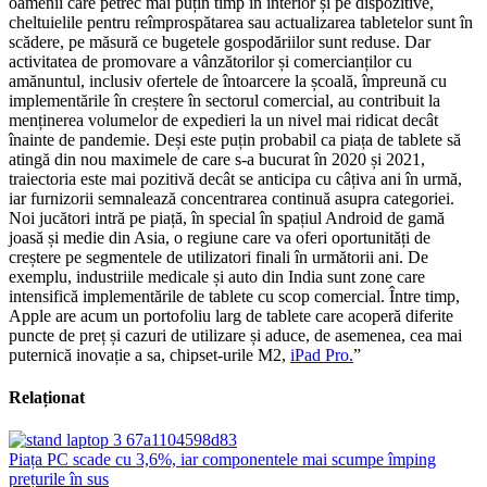
oamenii care petrec mai puțin timp în interior și pe dispozitive,
cheltuielile pentru reîmprospătarea sau actualizarea tabletelor sunt în
scădere, pe măsură ce bugetele gospodăriilor sunt reduse. Dar
activitatea de promovare a vânzătorilor și comercianților cu
amănuntul, inclusiv ofertele de întoarcere la școală, împreună cu
implementările în creștere în sectorul comercial, au contribuit la
menținerea volumelor de expedieri la un nivel mai ridicat decât
înainte de pandemie. Deși este puțin probabil ca piața de tablete să
atingă din nou maximele de care s-a bucurat în 2020 și 2021,
traiectoria este mai pozitivă decât se anticipa cu câțiva ani în urmă,
iar furnizorii semnalează concentrarea continuă asupra categoriei.
Noi jucători intră pe piață, în special în spațiul Android de gamă
joasă și medie din Asia, o regiune care va oferi oportunități de
creștere pe segmentele de utilizatori finali în următorii ani. De
exemplu, industriile medicale și auto din India sunt zone care
intensifică implementările de tablete cu scop comercial. Între timp,
Apple are acum un portofoliu larg de tablete care acoperă diferite
puncte de preț și cazuri de utilizare și aduce, de asemenea, cea mai
puternică inovație a sa, chipset-urile M2,
iPad Pro.
”
Relaționat
Piața PC scade cu 3,6%, iar componentele mai scumpe împing
prețurile în sus