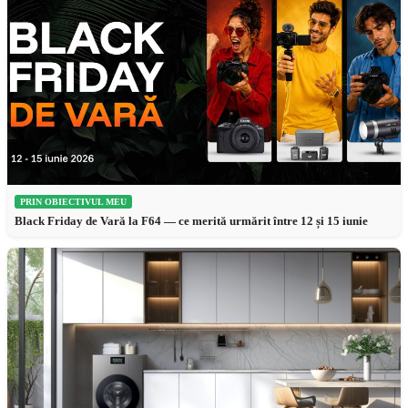
PRIN OBIECTIVUL MEU
Black Friday de Vară la F64 — ce merită urmărit între 12 și 15 iunie