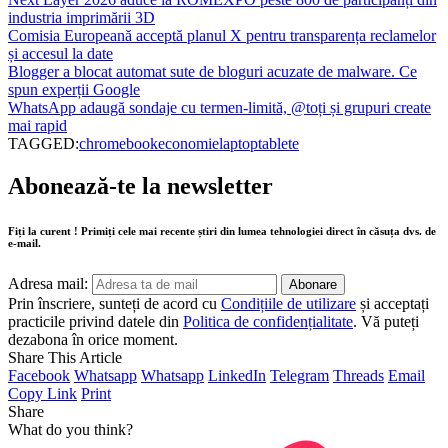
industria imprimării 3D
Comisia Europeană acceptă planul X pentru transparența reclamelor
și accesul la date
Blogger a blocat automat sute de bloguri acuzate de malware. Ce
spun experții Google
WhatsApp adaugă sondaje cu termen-limită, @toți și grupuri create
mai rapid
TAGGED:
chromebook
economie
laptop
tablete
Abonează-te la newsletter
Fiți la curent ! Primiți cele mai recente știri din lumea tehnologiei direct în căsuța dvs. de
e-mail.
Adresa mail:
Prin înscriere, sunteți de acord cu
Condițiile de utilizare
și acceptați
practicile privind datele din
Politica de confidențialitate
. Vă puteți
dezabona în orice moment.
Share This Article
Facebook
Whatsapp
Whatsapp
LinkedIn
Telegram
Threads
Email
Copy Link
Print
Share
What do you think?