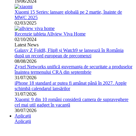
19/06/2024
Xiaomi 15 Series: lansare globală pe 2 martie, înainte de
MWC 2025
02/03/2025
Recenzie tableta Allview Viva Home
02/10/2024
Latest News
Galaxy Z Fold8, Flip8 și Watch9 se lansează în România
după un record european de precomenzi
08/08/2026
Zyxel Networks unifică guvernanța de securitate a produselor
înaintea termenului CRA din septembrie
31/07/2026
iPhone 18 standard ar putea fi amânat până în 2027. Apple
schimbă calendarul lansărilor
31/07/2026
Xiaomi: 9 din 10 români consideră camera de supraveghere
cel mai util gadget în vacanță
30/07/2026
Aplicații
Aplicații