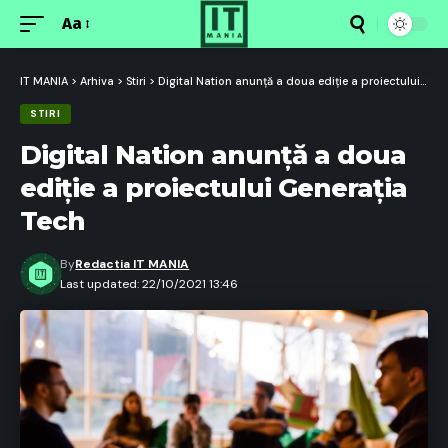
Aa
Font
Resizer
IT MANIA
>
Arhiva
>
Stiri
>
Digital Nation anunță a doua ediție a proiectului Generația Tech
STIRI
Digital Nation anunță a doua
ediție a proiectului Generația
Tech
By
Redactia IT MANIA
Last updated: 22/10/2021 13:46