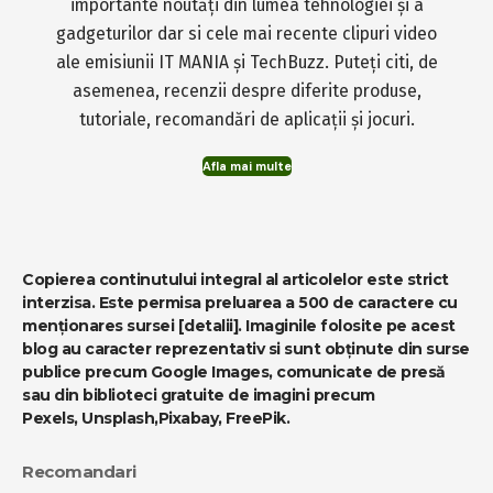
importante noutăți din lumea tehnologiei și a
gadgeturilor dar si cele mai recente clipuri video
ale emisiunii IT MANIA și TechBuzz. Puteți citi, de
asemenea, recenzii despre diferite produse,
tutoriale, recomandări de aplicații și jocuri.
Afla mai multe
Copierea continutului integral al articolelor este strict
interzisa. Este permisa preluarea a 500 de caractere cu
menționares sursei
[detalii]
. Imaginile folosite pe acest
blog au caracter reprezentativ si sunt obținute din surse
publice precum Google Images, comunicate de presă
sau din biblioteci gratuite de imagini precum
Pexels
,
Unsplash
,
Pixabay
,
FreePik
.
Recomandari