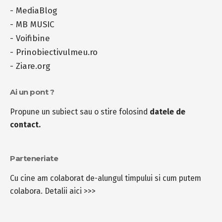
-
MediaBlog
-
MB MUSIC
-
Voifibine
-
Prinobiectivulmeu.ro
-
Ziare.org
Ai un pont ?
Propune un subiect sau o stire folosind
datele de
contact.
Parteneriate
Cu cine am colaborat de-alungul timpului si cum putem
colabora.
Detalii aici >>>