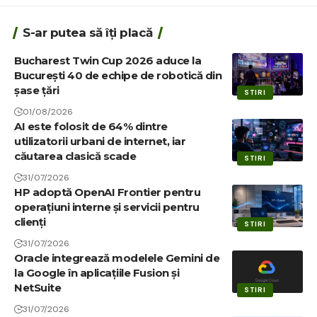
S-ar putea să îți placă
Bucharest Twin Cup 2026 aduce la
București 40 de echipe de robotică din
șase țări
STIRI
01/08/2026
AI este folosit de 64% dintre
utilizatorii urbani de internet, iar
căutarea clasică scade
STIRI
31/07/2026
HP adoptă OpenAI Frontier pentru
operațiuni interne și servicii pentru
clienți
STIRI
31/07/2026
Oracle integrează modelele Gemini de
la Google în aplicațiile Fusion și
NetSuite
STIRI
31/07/2026