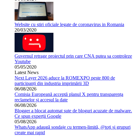
Website cu stiri oficiale legate de coronavirus in Romania
20/03/2020
Guvernul retrage proiectul prin care CNA putea sa controleze
Youtube
05/05/2020
Latest News
Next Layer 2026 aduce la ROMEXPO peste 800 de
participanți din industria imprimării 3D
06/08/2026
Comisia Europeană acceptă planul X pentru transparența
reclamelor și accesul la date
06/08/2026
Blogger a blocat automat sute de bloguri acuzate de malware.
Ce spun experții Google
05/08/2026
WhatsApp adaugă sondaje cu termen-limită, @toți și grupuri
create mai rapid