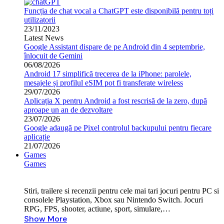
Funcția de chat vocal a ChatGPT este disponibilă pentru toți
utilizatorii
23/11/2023
Latest News
Google Assistant dispare de pe Android din 4 septembrie,
înlocuit de Gemini
06/08/2026
Android 17 simplifică trecerea de la iPhone: parolele,
mesajele și profilul eSIM pot fi transferate wireless
29/07/2026
Aplicația X pentru Android a fost rescrisă de la zero, după
aproape un an de dezvoltare
23/07/2026
Google adaugă pe Pixel controlul backupului pentru fiecare
aplicație
21/07/2026
Games
Games
Stiri, trailere si recenzii pentru cele mai tari jocuri pentru PC si
consolele Playstation, Xbox sau Nintendo Switch. Jocuri
RPG, FPS, shooter, actiune, sport, simulare,…
Show More