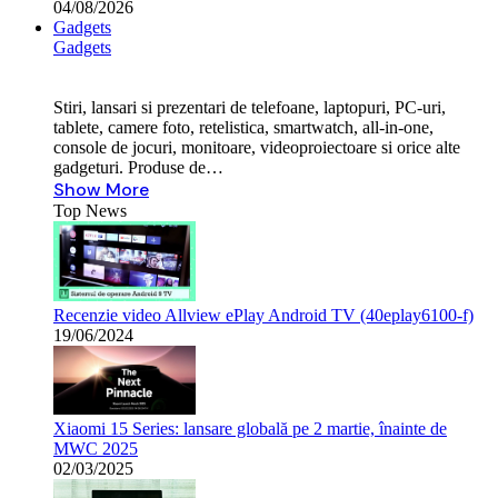
04/08/2026
Gadgets
Gadgets
Stiri, lansari si prezentari de telefoane, laptopuri, PC-uri,
tablete, camere foto, retelistica, smartwatch, all-in-one,
console de jocuri, monitoare, videoproiectoare si orice alte
gadgeturi. Produse de…
Show More
Top News
Recenzie video Allview ePlay Android TV (40eplay6100-f)
19/06/2024
Xiaomi 15 Series: lansare globală pe 2 martie, înainte de
MWC 2025
02/03/2025