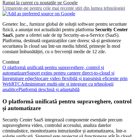
Ramai la curent cu noutatile pe Google
Urmareste-ne pentru cele mai recente stiri din lumea tehnologiei
Genetec Inc., furnizor global de soluții software pentru securitate
fizică, a anunțat noi actualizări pentru platforma
Security Center
SaaS
, parte a ofertei sale de tip Security-as-a-Service (SaaS).
Platforma, destinată organizațiilor care doresc să-și gestioneze
securitatea în cloud sau într-un mediu hibrid, primește în mod
constant îmbunătățiri, cu o frecvență medie de 12 zile.
Continut
O platformă unificată pentru supraveghere, control și
automatizare
Suport extins pentru camere direct-to-cloud și
înregistrare edge
Stocare video flexibilă și transmisii eficiente prin
WebRTC
Administrare multi-site și integrare cu tehnologii
analitice
Platformă deschisă și adaptabilă
O platformă unificată pentru supraveghere, control
și automatizare
Security Center SaaS integrează componente esențiale precum
supravegherea video, controlul accesului, analiza datelor
criminalistice, monitorizarea intruziunilor și automatizarea, într-o
soluție unificată. Sistemul este proiectat să funcționeze atât în cloud,