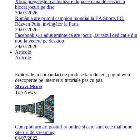
Xbox pregătește o actualizare după ce pana de servicii a
blocat jocuri pe disc
30/07/2026
România are primul campion mondial la EA Sports FC:
Răzvan Puiu, învingător la Paris
29/07/2026
Facebook și-a adus aminte că are jocuri, iar tabul dedicat e din
nou la vedere pe desktop
29/07/2026
Articole
Articole
Editoriale, recomandari de produse la reduceri, pagini web
descoperite pe internet si tutoriale pas cu pas.
Show More
Top News
Cum poti urmari posturi tv online si care sunt cele mai bune
site-uri de streaming
04/07/2022