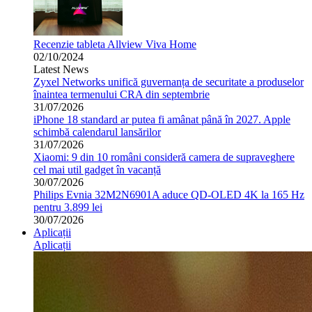
Recenzie tableta Allview Viva Home
02/10/2024
Latest News
Zyxel Networks unifică guvernanța de securitate a produselor
înaintea termenului CRA din septembrie
31/07/2026
iPhone 18 standard ar putea fi amânat până în 2027. Apple
schimbă calendarul lansărilor
31/07/2026
Xiaomi: 9 din 10 români consideră camera de supraveghere
cel mai util gadget în vacanță
30/07/2026
Philips Evnia 32M2N6901A aduce QD-OLED 4K la 165 Hz
pentru 3.899 lei
30/07/2026
Aplicații
Aplicații