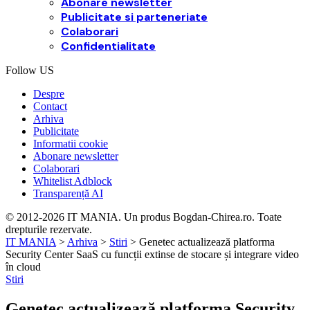
Abonare newsletter
Publicitate si parteneriate
Colaborari
Confidentialitate
Follow US
Despre
Contact
Arhiva
Publicitate
Informatii cookie
Abonare newsletter
Colaborari
Whitelist Adblock
Transparență AI
© 2012-2026 IT MANIA. Un produs Bogdan-Chirea.ro. Toate
drepturile rezervate.
IT MANIA
>
Arhiva
>
Stiri
>
Genetec actualizează platforma
Security Center SaaS cu funcții extinse de stocare și integrare video
în cloud
Stiri
Genetec actualizează platforma Security