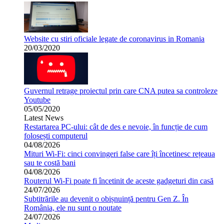
Website cu stiri oficiale legate de coronavirus in Romania
20/03/2020
Guvernul retrage proiectul prin care CNA putea sa controleze
Youtube
05/05/2020
Latest News
Restartarea PC-ului: cât de des e nevoie, în funcție de cum
folosești computerul
04/08/2026
Mituri Wi-Fi: cinci convingeri false care îți încetinesc rețeaua
sau te costă bani
04/08/2026
Routerul Wi-Fi poate fi încetinit de aceste gadgeturi din casă
24/07/2026
Subtitrările au devenit o obișnuință pentru Gen Z. În
România, ele nu sunt o noutate
24/07/2026