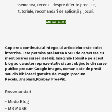
asemenea, recenzii despre diferite produse,
tutoriale, recomandări de aplicații și jocuri.
Afla mai multe
Copierea continutului integral al articolelor este strict
interzisa. Este permisa preluarea a 500 de caractere cu
menționares sursei
[detalii]
. Imaginile folosite pe acest
blog au caracter reprezentativ si sunt obținute din surse
publice precum Google Images, comunicate de presă
sau din biblioteci gratuite de imagini precum
Pexels
,
Unsplash
,
Pixabay
,
FreePik
.
Recomandari
-
MediaBlog
-
MB MUSIC