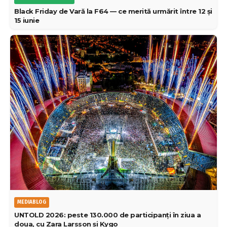
Black Friday de Vară la F64 — ce merită urmărit între 12 și
15 iunie
MEDIABLOG
UNTOLD 2026: peste 130.000 de participanți în ziua a
doua, cu Zara Larsson și Kygo