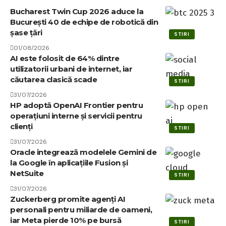
Bucharest Twin Cup 2026 aduce la
București 40 de echipe de robotică din
șase țări
STIRI
01/08/2026
AI este folosit de 64% dintre
utilizatorii urbani de internet, iar
căutarea clasică scade
STIRI
31/07/2026
HP adoptă OpenAI Frontier pentru
operațiuni interne și servicii pentru
clienți
STIRI
31/07/2026
Oracle integrează modelele Gemini de
la Google în aplicațiile Fusion și
NetSuite
STIRI
31/07/2026
Zuckerberg promite agenți AI
personali pentru miliarde de oameni,
iar Meta pierde 10% pe bursă
STIRI