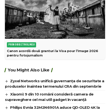
PRIN OBIECTIVUL MEU
DSLR vs. mirrorless în 2026 — mai are sens să cumperi un
DSLR acum?
PRIN OBIECTIVUL MEU
Canon acordă două granturi la Visa pour l’Image 2026