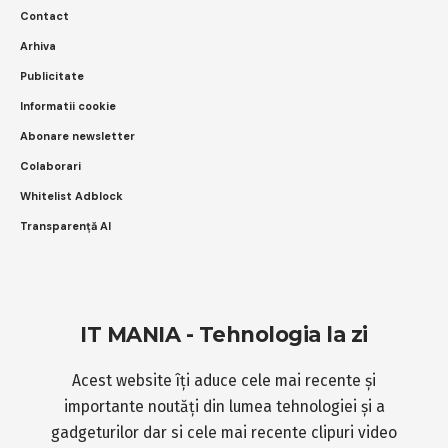
Studiu Samsung: 85% dintre europeni
încep sarcinile pe telefon, dar le
termină pe un ecran mai mare
GADGETS
22/07/2026
INFO
Despre
Contact
Arhiva
Publicitate
Informatii cookie
Abonare newsletter
Colaborari
Whitelist Adblock