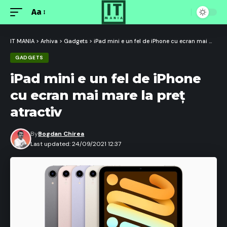
Aa
Font
Resizer
IT MANIA
>
Arhiva
>
Gadgets
>
iPad mini e un fel de iPhone cu ecran mai mare la preț atractiv
GADGETS
iPad mini e un fel de iPhone
cu ecran mai mare la preț
atractiv
By
Bogdan Chirea
Last updated: 24/09/2021 12:37