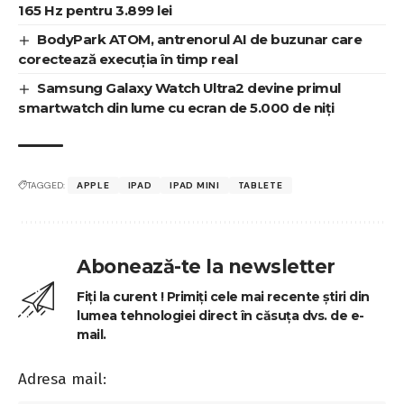
pentru fotojurnalism
You Might Also Like
Zyxel Networks unifică guvernanța de securitate a
produselor înaintea termenului CRA din septembrie
Xiaomi: 9 din 10 români consideră camera de
supraveghere cel mai util gadget în vacanță
Philips Evnia 32M2N6901A aduce QD-OLED 4K la
165 Hz pentru 3.899 lei
BodyPark ATOM, antrenorul AI de buzunar care
corectează execuția în timp real
Samsung Galaxy Watch Ultra2 devine primul
smartwatch din lume cu ecran de 5.000 de niți
TAGGED:
APPLE
IPAD
IPAD MINI
TABLETE