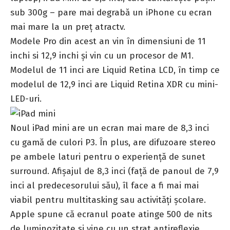
sub 300g – pare mai degrabă un iPhone cu ecran
mai mare la un preț atractv.
Modele Pro din acest an vin în dimensiuni de 11
inchi si 12,9 inchi și vin cu un procesor de M1.
Modelul de 11 inci are Liquid Retina LCD, în timp ce
modelul de 12,9 inci are Liquid Retina XDR cu mini-
LED-uri.
Noul iPad mini are un ecran mai mare de 8,3 inci
cu gamă de culori P3. În plus, are difuzoare stereo
pe ambele laturi pentru o experiență de sunet
surround. Afișajul de 8,3 inci (față de panoul de 7,9
inci al predecesorului său), îl face a fi mai mai
viabil pentru multitasking sau activități școlare.
Apple spune că ecranul poate atinge 500 de nits
de luminozitate și vine cu un strat antireflexie