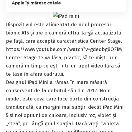
Apple își măresc cotele
Dispozitivul este alimentat de noul procesor
bionic A15 și are o cameră ultra-largă actualizată
pe față, care acceptă caracteristica Center Stage.
https://www.youtube.com/watch?v=gdeqbg8QFJM
Center Stage te va lăsa, practic, să te miști prin
cameră în timp ce ești într-un apel video fără să
te lase în afara cadrului.
Designul iPad Mini a rămas în mare măsură
consecvent de la debutul său din 2012. Noul
model este ceva care face parte din construcția
tradițională, cu margini mai subțiri decât iPad Mini
5 și noi opțiuni de culoare, inclusiv roz, violet și
„stea”, pe lângă griul spațial. Dacă vreți, tableta
seamănă mai degrabă cu un iPhone ce are un