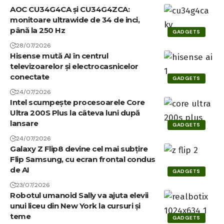
langa tehnologie, este pasionat de muzica, radio, fotografie si
calatorii. Pe site-ul personal mai scrie si despre alte subiecte de
actualitate, din domeniul sau de interes.
Niciun comentariu
S-ar putea să îți placă
AOC CU34G4CA și CU34G4ZCA:
monitoare ultrawide de 34 de inci,
până la 250 Hz
GADGETS
28/07/2026
Hisense mută AI în centrul
televizoarelor și electrocasnicelor
conectate
GADGETS
24/07/2026
Intel scumpește procesoarele Core