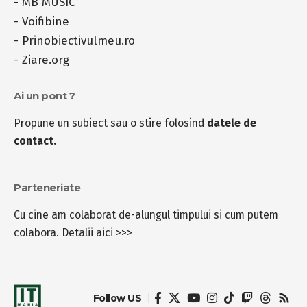
interzisa. Este permisa preluarea a 500 de caractere cu
menționares sursei
[detalii]
. Imaginile folosite pe acest
blog au caracter reprezentativ si sunt obținute din surse
publice precum Google Images, comunicate de presă
sau din biblioteci gratuite de imagini precum
Pexels
,
Unsplash
,
Pixabay
,
FreePik
.
Recomandari
-
MediaBlog
-
MB MUSIC
-
Voifibine
-
Prinobiectivulmeu.ro
-
Ziare.org
Ai un pont ?
Propune un subiect sau o stire folosind
datele de
contact.