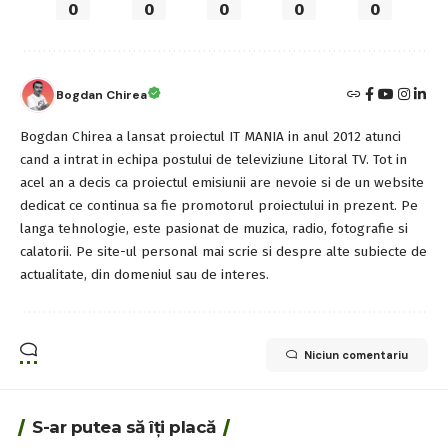
What do you think?
Love
Sad
Happy
Angry
Surprise
0
0
0
0
0
Bogdan Chirea
Bogdan Chirea a lansat proiectul IT MANIA in anul 2012 atunci
cand a intrat in echipa postului de televiziune Litoral TV. Tot in
acel an a decis ca proiectul emisiunii are nevoie si de un website
dedicat ce continua sa fie promotorul proiectului in prezent. Pe