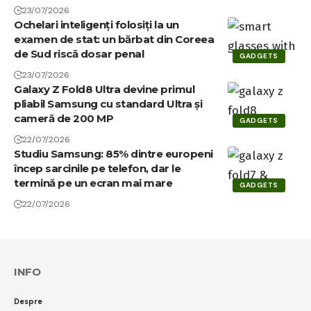
Ultra 200S Plus la câteva luni după
lansare
GADGETS
24/07/2026
Galaxy Z Flip8 devine cel mai subțire
Flip Samsung, cu ecran frontal condus
de AI
GADGETS
23/07/2026
Robotul umanoid Sally va ajuta elevii
unui liceu din New York la cursuri și
teme
GADGETS
23/07/2026
Ochelari inteligenți folosiți la un
examen de stat: un bărbat din Coreea
de Sud riscă dosar penal
GADGETS
23/07/2026
Galaxy Z Fold8 Ultra devine primul
pliabil Samsung cu standard Ultra și
cameră de 200 MP
GADGETS
22/07/2026