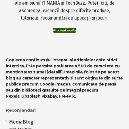
Transparență AI
IT MANIA - Tehnologia la zi
Acest website îți aduce cele mai recente și
importante noutăți din lumea tehnologiei și a
gadgeturilor dar si cele mai recente clipuri video
ale emisiunii IT MANIA și TechBuzz. Puteți citi, de
asemenea, recenzii despre diferite produse,
tutoriale, recomandări de aplicații și jocuri.
Afla mai multe
Copierea continutului integral al articolelor este strict