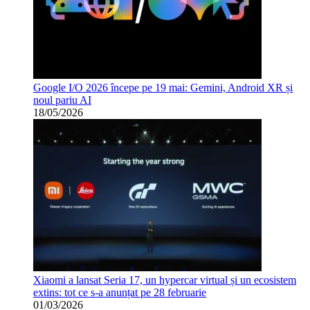
Google I/O 2026 începe pe 19 mai: Gemini, Android XR și
noul pariu AI
18/05/2026
Xiaomi a lansat Seria 17, un hypercar virtual și un ecosistem
extins: tot ce s-a anunțat pe 28 februarie
01/03/2026