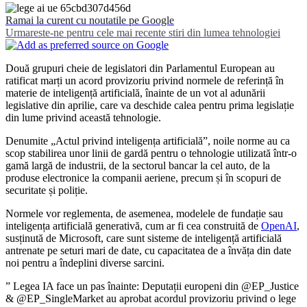
Ramai la curent cu noutatile pe Google
Urmareste-ne pentru cele mai recente stiri din lumea tehnologiei
Două grupuri cheie de legislatori din Parlamentul European au
ratificat marți un acord provizoriu privind normele de referință în
materie de inteligență artificială, înainte de un vot al adunării
legislative din aprilie, care va deschide calea pentru prima legislație
din lume privind această tehnologie.
Denumite „Actul privind inteligența artificială”, noile norme au ca
scop stabilirea unor linii de gardă pentru o tehnologie utilizată într-o
gamă largă de industrii, de la sectorul bancar la cel auto, de la
produse electronice la companii aeriene, precum și în scopuri de
securitate și poliție.
Normele vor reglementa, de asemenea, modelele de fundație sau
inteligența artificială generativă, cum ar fi cea construită de
OpenAI
,
susținută de Microsoft, care sunt sisteme de inteligență artificială
antrenate pe seturi mari de date, cu capacitatea de a învăța din date
noi pentru a îndeplini diverse sarcini.
” Legea IA face un pas înainte: Deputații europeni din @EP_Justice
& @EP_SingleMarket au aprobat acordul provizoriu privind o lege