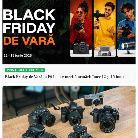
PRIN OBIECTIVUL MEU
Black Friday de Vară la F64 — ce merită urmărit între 12 și 15 iunie