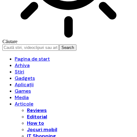
Căutare
Pagina de start
Arhiva
Stiri
Gadgets
Aplicații
Games
Media
Articole
Reviews
Editorial
How to
Jocuri mobil
IT Shopping