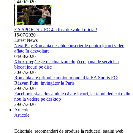
24/09/2020
EA SPORTS UFC 4 a fost dezvaluit oficial!
15/07/2020
Latest News
Next Play Romania deschide înscrierile pentru jocuri video
aflate în dezvoltare
04/08/2026
Xbox pregătește o actualizare după ce pana de servicii a
blocat jocuri pe disc
30/07/2026
România are primul campion mondial la EA Sports FC:
Răzvan Puiu, învingător la Paris
29/07/2026
Facebook și-a adus aminte că are jocuri, iar tabul dedicat e din
nou la vedere pe desktop
29/07/2026
Articole
Articole
Editoriale, recomandari de produse la reduceri, pagini web