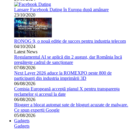
Lansare Facebook Dating în Europa după amânare
23/10/2020
RONOG 9, o nouă ediție de succes pentru industria telecom
04/10/2024
Latest News
Regulamentul AI se aplică din 2 august, dar România încă
pregătește cadrul de sancționare
07/08/2026
Next Layer 2026 aduce la ROMEXPO peste 800 de
participanți din industria imprimării 3D
06/08/2026
Comisia Europeană acceptă planul X pentru transparența
reclamelor și accesul la date
06/08/2026
Blogger a blocat automat sute de bloguri acuzate de malware.
Ce spun experții Google
05/08/2026
Gadgets
Gadgets