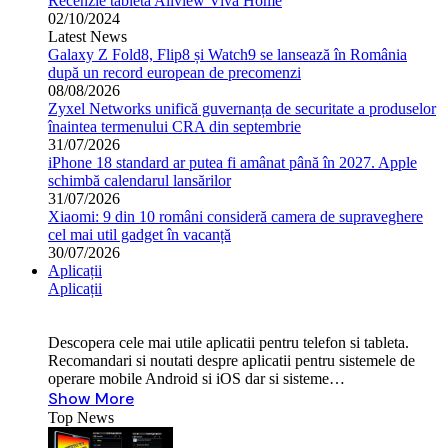
Recenzie tableta Allview Viva Home
02/10/2024
Latest News
Galaxy Z Fold8, Flip8 și Watch9 se lansează în România
după un record european de precomenzi
08/08/2026
Zyxel Networks unifică guvernanța de securitate a produselor
înaintea termenului CRA din septembrie
31/07/2026
iPhone 18 standard ar putea fi amânat până în 2027. Apple
schimbă calendarul lansărilor
31/07/2026
Xiaomi: 9 din 10 români consideră camera de supraveghere
cel mai util gadget în vacanță
30/07/2026
Aplicații
Aplicații
Descopera cele mai utile aplicatii pentru telefon si tableta.
Recomandari si noutati despre aplicatii pentru sistemele de
operare mobile Android si iOS dar si sisteme…
Show More
Top News