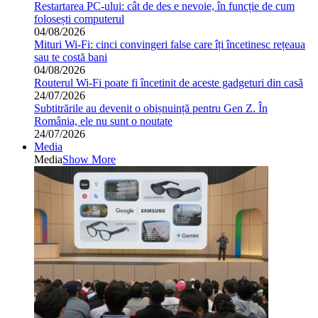
Restartarea PC-ului: cât de des e nevoie, în funcție de cum
folosești computerul
04/08/2026
Mituri Wi-Fi: cinci convingeri false care îți încetinesc rețeaua
sau te costă bani
04/08/2026
Routerul Wi-Fi poate fi încetinit de aceste gadgeturi din casă
24/07/2026
Subtitrările au devenit o obișnuință pentru Gen Z. În
România, ele nu sunt o noutate
24/07/2026
Media
Media
Show More