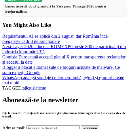
PRIN OBIECTIVUL MEU
Canon acordă două granturi la Visa pour l’Image 2026 pentru
fotojurnalism
You Might Also Like
Regulamentul AI se aplică din 2 august, dar România încă
pregătește cadrul de sancționare
Next Layer 2026 aduce la ROMEXPO peste 800 de participanți din
industria imprimării 3D
Comisia Europeană acceptă planul X pentru transparența reclamelor
și accesul la date
Blogger a blocat automat sute de bloguri acuzate de malware. Ce
spun experții Google
WhatsApp adaugă sondaje cu termen-limită, @toți și grupuri create
mai rapid
TAGGED:
ai
legislatie
ue
Abonează-te la newsletter
Fiți la curent ! Primiți cele mai recente știri din lumea tehnologiei direct în căsuța dvs. de
e-mail.
Adresa mail: