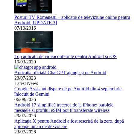
Posturi TV Romanesti – aplicatie de televiziune online pentru
Android [UPDATE 3]
07/10/2016
Top aplicatii de videoconferinte pentru Android si iOS
19/03/2020
Aplicația oficială ChatGPT ajunge și pe Android
23/07/2023
Latest News
Google Assistant dispare de pe Android din 4 septembrie,
înlocuit de Gemini
06/08/2026
Android 17 simplifică trecerea de la iPhone: parolele,
mesajele și profilul eSIM pot fi transferate wireless
29/07/2026
Aplicația X pentru Android a fost rescrisă de la zero, după
aproape un an de dezvoltare
23/07/2026