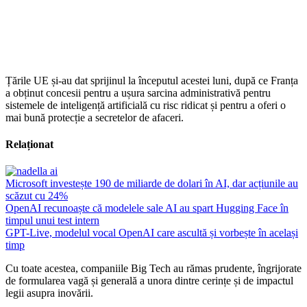
Țările UE și-au dat sprijinul la începutul acestei luni, după ce Franța
a obținut concesii pentru a ușura sarcina administrativă pentru
sistemele de inteligență artificială cu risc ridicat și pentru a oferi o
mai bună protecție a secretelor de afaceri.
Relaționat
Microsoft investește 190 de miliarde de dolari în AI, dar acțiunile au
scăzut cu 24%
OpenAI recunoaște că modelele sale AI au spart Hugging Face în
timpul unui test intern
GPT-Live, modelul vocal OpenAI care ascultă și vorbește în același
timp
Cu toate acestea, companiile Big Tech au rămas prudente, îngrijorate
de formularea vagă și generală a unora dintre cerințe și de impactul
legii asupra inovării.