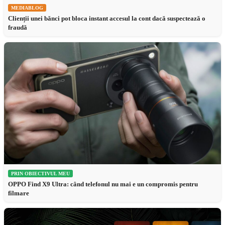
MEDIABLOG
Clienții unei bănci pot bloca instant accesul la cont dacă suspectează o
fraudă
PRIN OBIECTIVUL MEU
OPPO Find X9 Ultra: când telefonul nu mai e un compromis pentru
filmare