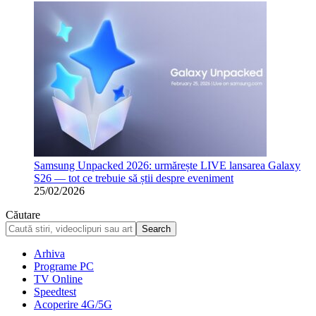
Samsung Unpacked 2026: urmărește LIVE lansarea Galaxy
S26 — tot ce trebuie să știi despre eveniment
25/02/2026
Căutare
Arhiva
Programe PC
TV Online
Speedtest
Acoperire 4G/5G