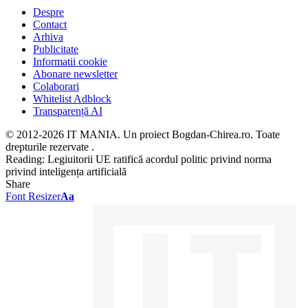
Despre
Contact
Arhiva
Publicitate
Informatii cookie
Abonare newsletter
Colaborari
Whitelist Adblock
Transparență AI
© 2012-2026 IT MANIA. Un proiect Bogdan-Chirea.ro. Toate
drepturile rezervate .
Reading:
Legiuitorii UE ratifică acordul politic privind norma
privind inteligența artificială
Share
Font Resizer
Aa