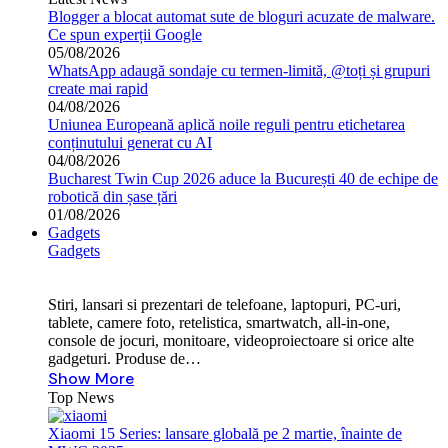
Blogger a blocat automat sute de bloguri acuzate de malware.
Ce spun experții Google
05/08/2026
WhatsApp adaugă sondaje cu termen-limită, @toți și grupuri
create mai rapid
04/08/2026
Uniunea Europeană aplică noile reguli pentru etichetarea
conținutului generat cu AI
04/08/2026
Bucharest Twin Cup 2026 aduce la București 40 de echipe de
robotică din șase țări
01/08/2026
Gadgets
Gadgets
Stiri, lansari si prezentari de telefoane, laptopuri, PC-uri,
tablete, camere foto, retelistica, smartwatch, all-in-one,
console de jocuri, monitoare, videoproiectoare si orice alte
gadgeturi. Produse de…
Show More
Top News
Xiaomi 15 Series: lansare globală pe 2 martie, înainte de