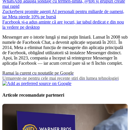
WhatsApp adaugă sondaje cu termen-limită, @toți și grupuri create
mai rapid
Zuckerberg promite agenți AI personali pentru miliarde de oameni,
iar Meta pierde 10% pe bursă
Facebook și-a adus aminte că are jocuri, iar tabul dedicat e din nou
la vedere pe desktop
Messenger are o istorie lungă și mai puțin liniară. Lansat în 2008 sub
numele de Facebook Chat, a devenit aplicație separată în 2011. În
2014, Meta a eliminat funcția de mesagerie din aplicația principală
de Facebook, obligând utilizatorii să instaleze Messenger distinct.
Apoi, în 2023, compania a început să reintegreze Messenger în
aplicația Facebook — iar acum cercul pare să se fi închis complet.
Ramai la curent cu noutatile pe Google
Urmareste-ne pentru cele mai recente stiri din lumea tehnologiei
Articole recomandate parteneri