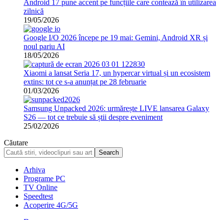
Android 17 pune accent pe funcțiile care contează în utilizarea
zilnică
19/05/2026
Google I/O 2026 începe pe 19 mai: Gemini, Android XR și
noul pariu AI
18/05/2026
Xiaomi a lansat Seria 17, un hypercar virtual și un ecosistem
extins: tot ce s-a anunțat pe 28 februarie
01/03/2026
Samsung Unpacked 2026: urmărește LIVE lansarea Galaxy
S26 — tot ce trebuie să știi despre eveniment
25/02/2026
Căutare
Arhiva
Programe PC
TV Online
Speedtest
Acoperire 4G/5G