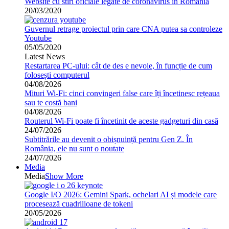
Website cu stiri oficiale legate de coronavirus in Romania
20/03/2020
Guvernul retrage proiectul prin care CNA putea sa controleze
Youtube
05/05/2020
Latest News
Restartarea PC-ului: cât de des e nevoie, în funcție de cum
folosești computerul
04/08/2026
Mituri Wi-Fi: cinci convingeri false care îți încetinesc rețeaua
sau te costă bani
04/08/2026
Routerul Wi-Fi poate fi încetinit de aceste gadgeturi din casă
24/07/2026
Subtitrările au devenit o obișnuință pentru Gen Z. În
România, ele nu sunt o noutate
24/07/2026
Media
Media
Show More
Google I/O 2026: Gemini Spark, ochelari AI și modele care
procesează cuadrilioane de tokeni
20/05/2026