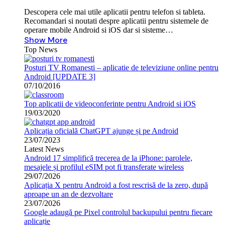
Descopera cele mai utile aplicatii pentru telefon si tableta.
Recomandari si noutati despre aplicatii pentru sistemele de
operare mobile Android si iOS dar si sisteme…
Show More
Top News
Posturi TV Romanesti – aplicatie de televiziune online pentru
Android [UPDATE 3]
07/10/2016
Top aplicatii de videoconferinte pentru Android si iOS
19/03/2020
Aplicația oficială ChatGPT ajunge și pe Android
23/07/2023
Latest News
Android 17 simplifică trecerea de la iPhone: parolele,
mesajele și profilul eSIM pot fi transferate wireless
29/07/2026
Aplicația X pentru Android a fost rescrisă de la zero, după
aproape un an de dezvoltare
23/07/2026
Google adaugă pe Pixel controlul backupului pentru fiecare
aplicație