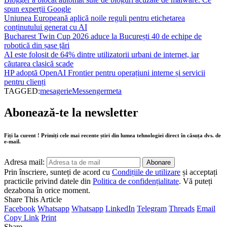
spun experții Google
Uniunea Europeană aplică noile reguli pentru etichetarea
conținutului generat cu AI
Bucharest Twin Cup 2026 aduce la București 40 de echipe de
robotică din șase țări
AI este folosit de 64% dintre utilizatorii urbani de internet, iar
căutarea clasică scade
HP adoptă OpenAI Frontier pentru operațiuni interne și servicii
pentru clienți
TAGGED:
mesagerie
Messenger
meta
Abonează-te la newsletter
Fiți la curent ! Primiți cele mai recente știri din lumea tehnologiei direct în căsuța dvs. de
e-mail.
Adresa mail:
Prin înscriere, sunteți de acord cu
Condițiile de utilizare
și acceptați
practicile privind datele din
Politica de confidențialitate
. Vă puteți
dezabona în orice moment.
Share This Article
Facebook
Whatsapp
Whatsapp
LinkedIn
Telegram
Threads
Email
Copy Link
Print
Share