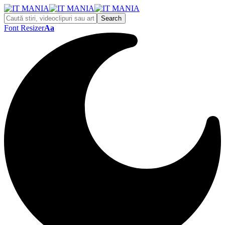
Font Resizer
Aa