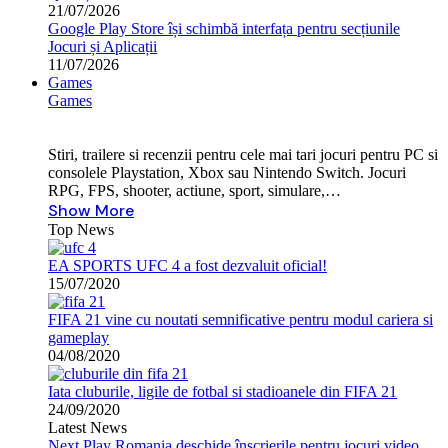
21/07/2026
Google Play Store își schimbă interfața pentru secțiunile
Jocuri și Aplicații
11/07/2026
Games
Games
Stiri, trailere si recenzii pentru cele mai tari jocuri pentru PC si
consolele Playstation, Xbox sau Nintendo Switch. Jocuri
RPG, FPS, shooter, actiune, sport, simulare,…
Show More
Top News
EA SPORTS UFC 4 a fost dezvaluit oficial!
15/07/2020
FIFA 21 vine cu noutati semnificative pentru modul cariera si
gameplay
04/08/2020
Iata cluburile, ligile de fotbal si stadioanele din FIFA 21
24/09/2020
Latest News
Next Play Romania deschide înscrierile pentru jocuri video