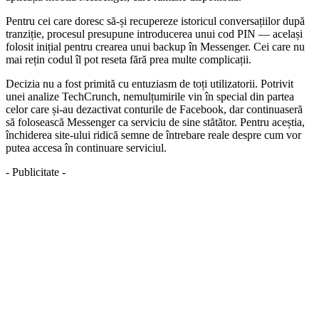
Pentru cei care doresc să-și recupereze istoricul conversațiilor după
tranziție, procesul presupune introducerea unui cod PIN — același
folosit inițial pentru crearea unui backup în Messenger. Cei care nu
mai rețin codul îl pot reseta fără prea multe complicații.
Decizia nu a fost primită cu entuziasm de toți utilizatorii. Potrivit
unei analize TechCrunch, nemulțumirile vin în special din partea
celor care și-au dezactivat conturile de Facebook, dar continuaseră
să folosească Messenger ca serviciu de sine stătător. Pentru aceștia,
închiderea site-ului ridică semne de întrebare reale despre cum vor
putea accesa în continuare serviciul.
- Publicitate -