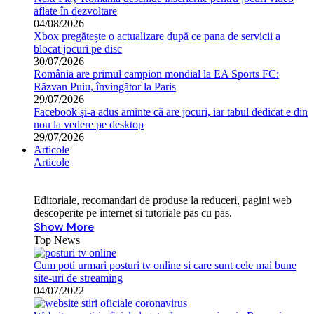
aflate în dezvoltare
04/08/2026
Xbox pregătește o actualizare după ce pana de servicii a
blocat jocuri pe disc
30/07/2026
România are primul campion mondial la EA Sports FC:
Răzvan Puiu, învingător la Paris
29/07/2026
Facebook și-a adus aminte că are jocuri, iar tabul dedicat e din
nou la vedere pe desktop
29/07/2026
Articole
Articole
Editoriale, recomandari de produse la reduceri, pagini web
descoperite pe internet si tutoriale pas cu pas.
Show More
Top News
Cum poti urmari posturi tv online si care sunt cele mai bune
site-uri de streaming
04/07/2022