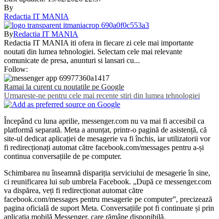
By
Redactia IT MANIA
By
Redactia IT MANIA
Redactia IT MANIA iti ofera in fiecare zi cele mai importante
noutati din lumea tehnologiei. Selectam cele mai relevante
comunicate de presa, anunturi si lansari cu...
Follow:
Ramai la curent cu noutatile pe Google
Urmareste-ne pentru cele mai recente stiri din lumea tehnologiei
Începând cu luna aprilie, messenger.com nu va mai fi accesibil ca
platformă separată. Meta a anunțat, printr-o pagină de asistență, că
site-ul dedicat aplicației de mesagerie va fi închis, iar utilizatorii vor
fi redirecționați automat către facebook.com/messages pentru a-și
continua conversațiile de pe computer.
Schimbarea nu înseamnă dispariția serviciului de mesagerie în sine,
ci reunificarea lui sub umbrela Facebook. „După ce messenger.com
va dispărea, veți fi redirecționat automat către
facebook.com/messages pentru mesagerie pe computer”, precizează
pagina oficială de suport Meta. Conversațiile pot fi continuate și prin
aplicația mobilă Messenger, care rămâne disponibilă.