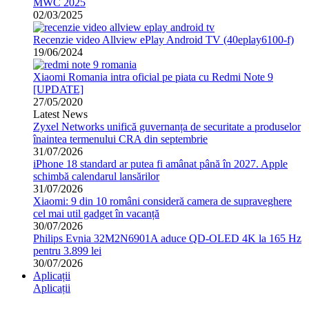
MWC 2025
02/03/2025
Recenzie video Allview ePlay Android TV (40eplay6100-f)
19/06/2024
Xiaomi Romania intra oficial pe piata cu Redmi Note 9
[UPDATE]
27/05/2020
Latest News
Zyxel Networks unifică guvernanța de securitate a produselor
înaintea termenului CRA din septembrie
31/07/2026
iPhone 18 standard ar putea fi amânat până în 2027. Apple
schimbă calendarul lansărilor
31/07/2026
Xiaomi: 9 din 10 români consideră camera de supraveghere
cel mai util gadget în vacanță
30/07/2026
Philips Evnia 32M2N6901A aduce QD-OLED 4K la 165 Hz
pentru 3.899 lei
30/07/2026
Aplicații
Aplicații